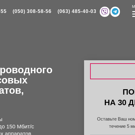
-55
(050) 308-58-56
(063) 485-40-03
роводного
совых
атов,
ПО
НА 30 
ы
Оставьте Ваш ном
до 150 Мбит/c
течение 5 м
х аппаратов,