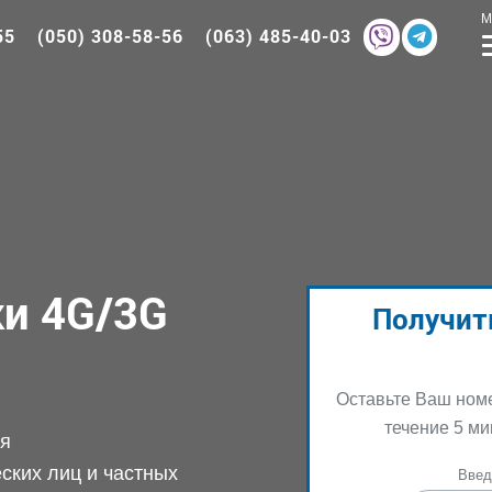
55
(050) 308-58-56
(063) 485-40-03
и 4G/3G
Получит
Оставьте Ваш ном
течение 5 ми
ия
ских лиц и частных
Введ