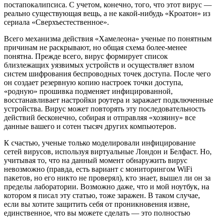
постапокалипсиса. С учетом, конечно, того, что этот вирус —
реально существующая вещь, а не какой-нибудь «Кроатон» из
сериала «Сверхъестественное».
Всего механизма действия «Хамелеона» ученые по понятным
причинам не раскрывают, но общая схема более-менее
понятна. Прежде всего, вирус формирует список
близлежащих уязвимых устройств и осуществляет взлом
систем шифрования беспроводных точек доступа. После чего
он создает резервную копию настроек точки доступа,
«родную» прошивка подменяет инфицированной,
восстанавливает настройки роутера и заражает подключенные
устройства. Вирус может повторять эту последовательность
действий бесконечно, собирая и отправляя «хозяину» все
данные вашего и сотен тысяч других компьютеров.
К счастью, ученые только моделировали инфицирование
сетей вирусов, используя виртуальные Лондон и Белфаст. Но,
учитывая то, что на данный момент обнаружить вирус
невозможно (правда, есть вариант с мониторингом WiFi
пакетов, но его никто не проверял), кто знает, вышел ли он за
пределы лаборатории. Возможно даже, что и мой ноутбук, на
котором я писал эту статью, тоже заражен. В таком случае,
если вы хотите защитить себя от проникновения извне,
единственное, что вы можете сделать — это полностью