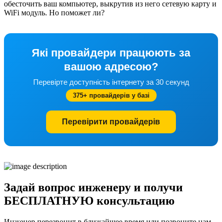
обесточить ваш компьютер, выкрутив из него сетевую карту и
WiFi модуль. Но поможет ли?
Які провайдери працюють за
вашою адресою?
Перевірте доступність інтернету за 30 секунд
375+ провайдерів у базі
Перевірити провайдерів
Задай вопрос инженеру и получи
БЕСПЛАТНУЮ консультацию
Инженер перезвонит в ближайшее время или позвоните нам