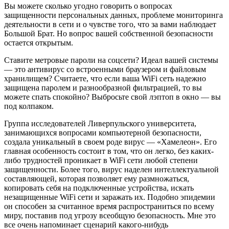
Вы можете сколько угодно говорить о вопросах
защищенности персональных данных, проблеме мониторинга
деятельности в сети и о чувстве того, что за вами наблюдает
Большой Брат. Но вопрос вашей собственной безопасности
остается открытым.
Ставите метровые пароли на соцсети? Идеал вашей системы
— это антивирус со встроенными браузером и файловым
хранилищем? Считаете, что если ваша WiFi сеть надежно
защищена паролем и разнообразной фильтрацией, то вы
можете спать спокойно? Выбросьте свой лэптоп в окно — вы
под колпаком.
Группа исследователей Ливерпульского университета,
занимающихся вопросами компьютерной безопасности,
создала уникальный в своем роде вирус — «Хамелеон». Его
главная особенность состоит в том, что он легко, без каких-
либо трудностей проникает в WiFi сети любой степени
защищенности. Более того, вирус наделен интеллектуальной
составляющей, которая позволяет ему размножаться,
копировать себя на подключенные устройства, искать
незащищенные WiFi сети и заражать их. Подобно эпидемии
он способен за считанное время распространиться по всему
миру, поставив под угрозу всеобщую безопасность. Мне это
все очень напоминает сценарий какого-нибудь