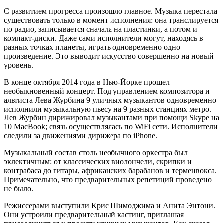
С развитием прогресса произошло главное. Музыка перестала
существовать только в момент исполнения: она транслируется
по радио, записывается сначала на пластинки, а потом и
компакт-диски. Даже сами исполнители могут, находясь в
разных точках планеты, играть одновременно одно
произведение. Это выводит искусство совершенно на новый
уровень.
В конце октября 2014 года в Нью-Йорке прошел
необыкновенный концерт. Под управлением композитора и
альтиста Лева Журбина 9 уличных музыкантов одновременно
исполнили музыкальную пьесу на 9 разных станциях метро.
Лев Журбин дирижировал музыкантами при помощи Skype на
10 MacBook; связь осуществлялась по WiFi сети. Исполнители
следили за движениями дирижера по iPhone.
Музыкальный состав столь необычного оркестра был
эклектичным: от классических виолончели, скрипки и
контрабаса до гитары, африканских барабанов и терменвокса.
Примечательно, что предварительных репетиций проведено
не было.
Режиссерами выступили Крис Шимоджима и Анита Энтони.
Они устроили предварительный кастинг, приглашая