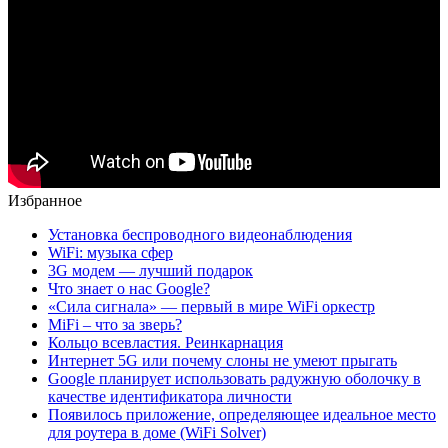
Избранное
Установка беспроводного видеонаблюдения
WiFi: музыка сфер
3G модем — лучший подарок
Что знает о нас Google?
«Сила сигнала» — первый в мире WiFi оркестр
MiFi – что за зверь?
Кольцо всевластия. Реинкарнация
Интернет 5G или почему слоны не умеют прыгать
Google планирует использовать радужную оболочку в
качестве идентификатора личности
Появилось приложение, определяющее идеальное место
для роутера в доме (WiFi Solver)