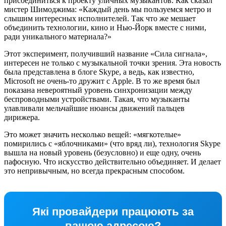
присоединиться к проекту уличных музыкантов. Как сказал
мистер Шимоджима: «Каждый день мы пользуемся метро и
слышим интересных исполнителей. Так что же мешает
объединить технологии, кино и Нью-Йорк вместе с ними,
ради уникального материала?»
Этот эксперимент, получивший название «Сила сигнала»,
интересен не только с музыкальной точки зрения. Эта новость
была представлена в блоге Skype, а ведь, как известно,
Microsoft не очень-то дружит с Apple. В то же время был
показана невероятный уровень синхронизации между
беспроводными устройствами. Такая, что музыканты
улавливали мельчайшие нюансы движений пальцев
дирижера.
Это может значить несколько вещей: «мягкотелые»
помирились с «яблочниками» (что вряд ли), технология Skype
вышла на новый уровень (безусловно) и еще одну, очень
пафосную. Что искусство действительно объединяет. И делает
это непривычным, но всегда прекрасным способом.
Які провайдери працюють за
вашою адресою?