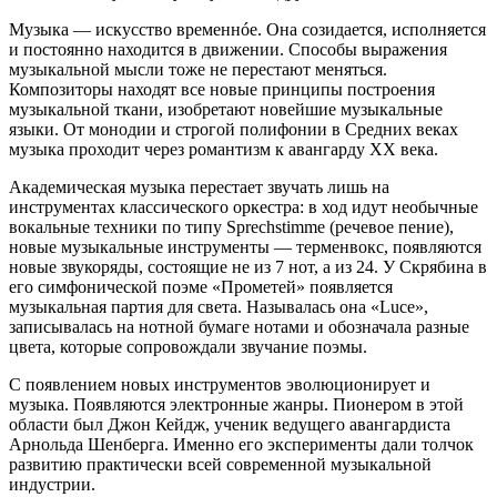
Музыка — искусство временнóе. Она созидается, исполняется
и постоянно находится в движении. Способы выражения
музыкальной мысли тоже не перестают меняться.
Композиторы находят все новые принципы построения
музыкальной ткани, изобретают новейшие музыкальные
языки. От монодии и строгой полифонии в Средних веках
музыка проходит через романтизм к авангарду ХХ века.
Академическая музыка перестает звучать лишь на
инструментах классического оркестра: в ход идут необычные
вокальные техники по типу Sprechstimme (речевое пение),
новые музыкальные инструменты — терменвокс, появляются
новые звукоряды, состоящие не из 7 нот, а из 24. У Скрябина в
его симфонической поэме «Прометей» появляется
музыкальная партия для света. Называлась она «Luce»,
записывалась на нотной бумаге нотами и обозначала разные
цвета, которые сопровождали звучание поэмы.
С появлением новых инструментов эволюционирует и
музыка. Появляются электронные жанры. Пионером в этой
области был Джон Кейдж, ученик ведущего авангардиста
Арнольда Шенберга. Именно его эксперименты дали толчок
развитию практически всей современной музыкальной
индустрии.