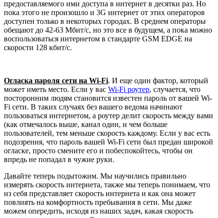
предоставляемого ими доступа в интернет в десятки раз. Но
пока этого не произошло и
3G
интернет от этих операторов
доступен только в некоторых городах. В среднем операторы
обещают до
42-63 Мбит/с
, но это все в будущем, а пока можно
воспользоваться интернетом в стандарте
GSM
EDGE
на
скорости
128 кбит/с
.
Огласка пароля сети на Wi-Fi
.
И еще один фактор, который
может иметь место. Если у вас
Wi-Fi роутер
, случается, что
посторонним людям становится известен пароль от вашей Wi-
Fi сети. В таких случаях без вашего ведома начинают
пользоваться интернетом, а роутер делит скорость между вами
(как отмечалось выше, канал один, и чем больше
пользователей, тем меньше скорость каждому. Если у вас есть
подозрения, что пароль вашей Wi-Fi сети был предан широкой
огласке, просто смените его и побеспокойтесь, чтобы он
впредь не попадал в чужие руки.
Давайте теперь подытожим. Мы научились правильно
измерять скорость интернета, также мы теперь понимаем, что
из себя представляет скорость интернета и как она может
повлиять на комфортность пребывания в сети. Мы даже
можем опередить, исходя из наших задач, какая скорость