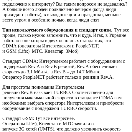
подключено к интернету? Вы таким вопросом не задавались?
А больше всего людей подключено вечером (когда люди
приходят с работы), в выходные дни и праздники, меньше
всего утром и особенно ночью, когда люди спят
Тип используемого оборудования и стандарт связи.
Тут все
проще, только нужно запомнить, что и куда. Итак, в Украине
работают операторы в двух основных стандартах, это
CDMA
(операторы
Интертелеком
и
PeopleNET
)
и
GSM
(
Life:)
,
МТС
,
Киевстар
,
3Моб
).
Стандарт
CDMA: Интертелеком
работает с оборудованием с
поддержкой
Rev.A
и
Rev.B
ревизий,
Rev.A
обеспечивает
скорость до
3,1 Мбит/с
, а
Rev.B
– до
14.7 Мбит/с
.
Оператор
PeopleNET
работает только в ревизии
Rev.A
.
Для простоты понимания Интертелеком
ревизию
Rev.B
называет
TURBO
. Соответственно для
получения максимальной скорости в стандарте CDMA вам
необходимо выбрать оператора Интертелеком и приобрести
оборудование с поддержкой
TURBO
скорости.
Стандарт
GSM:
Тут все интереснее.
Операторы
Life:)
,
Киевстар
и
МТС
заявили о
запуске
3G
сетей
(UMTS)
, что должно увеличить скорость