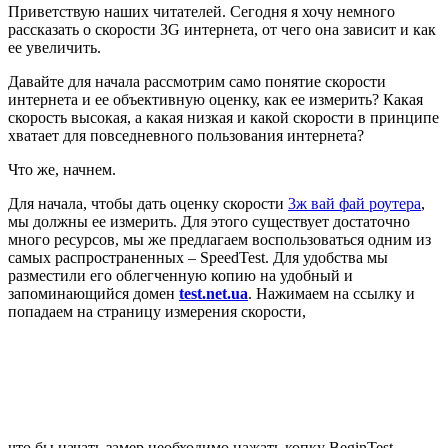
Приветствую наших читателей. Сегодня я хочу немного
рассказать о скорости 3G интернета, от чего она зависит и как
ее увеличить.
Давайте для начала рассмотрим само понятие скорости
интернета и ее объективную оценку, как ее измерить? Какая
скорость высокая, а какая низкая и какой скорости в принципе
хватает для повседневного пользования инте
рнета?
Что же, начнем.
Для начала, чтобы дать оценку скорости
3ж вай фай роутера
,
мы должны ее измерить. Для этого существует достаточно
много ресурсов, мы же предлагаем воспользоваться одним из
самых распространенных – SpeedTest. Для удобства мы
разместили его облегченную копию на удобный и
запоминающийся домен
test.net.ua
. Нажимаем на ссылку и
попадаем на страницу измерения скорости,
что бы начать замер необходимо нажать копку BeginTest