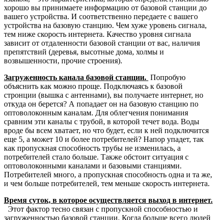
хорошо вы принимаете информацию от базовой станции до
вашего устройства. И соответственно передаете с вашего
устройства на базовую станцию. Чем хуже уровень сигнала,
тем ниже скорость интернета. Качество уровня сигнала
зависит от отдаленности базовой станции от вас, наличия
препятствий (деревья, высотные дома, холмы и
возвышенности, прочие строения).
Загруженность канала базовой станции.
Попробую
объяснить как можно проще. Подключаясь к базовой
стронции (вышка с антеннами), вы получаете интернет, но
откуда он берется? А попадает он на базовую станцию по
оптоволоконным каналам. Для облегчения понимания
сравним эти каналы с трубой, в которой течет вода. Воды
вроде бы всем хватает, но что будет, если к ней подключится
еще 5, а может 10 и более потребителей? Напор упадет, так
как пропускная способность трубы не изменилась, а
потребителей стало больше. Также обстоит ситуация с
оптоволоконными каналами и базовыми станциями.
Потребителей много, а пропускная способность одна и та же,
и чем больше потребителей, тем меньше скорость интернета.
Время суток, в которое осуществляется выход в интернет.
Этот фактор тесно связан с пропускной способностью и
загруженностью базовой станции. Когда больше всего людей