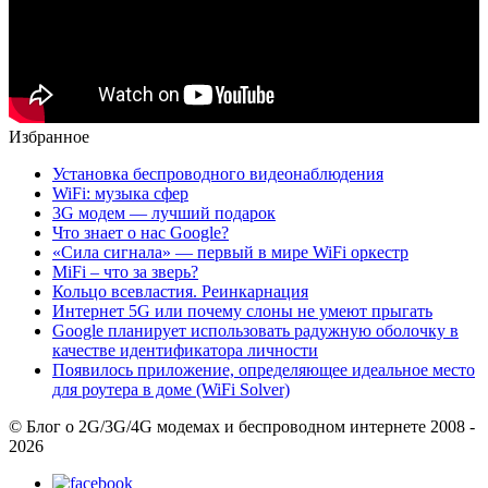
Избранное
Установка беспроводного видеонаблюдения
WiFi: музыка сфер
3G модем — лучший подарок
Что знает о нас Google?
«Сила сигнала» — первый в мире WiFi оркестр
MiFi – что за зверь?
Кольцо всевластия. Реинкарнация
Интернет 5G или почему слоны не умеют прыгать
Google планирует использовать радужную оболочку в
качестве идентификатора личности
Появилось приложение, определяющее идеальное место
для роутера в доме (WiFi Solver)
© Блог о 2G/3G/4G модемах и беспроводном интернете 2008 -
2026