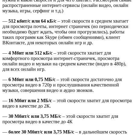
распространенные интернет-сервисы (онлайн видео, онлайн
музыка, игры, серфинг и т.д.)
—
512 кбит/с или 64 кБ/с
– этой скорости в среднем хватает
для просмотра почты, интернет страничек (но периодически
необходимо будет ждать, чтобы они прогрузились), работы
таких программ как Skype (обмен сообщениями), клиент
ВКонтакте, для некоторых онлайн игр и др.
—
4 Мбит или 512 кБ/с
– этой скорости хватает для
комфортного просмотра интернет-странич
ек, просмотра
онлайн видео и музыки на среднем качестве (видео в 480р),
для всех онлайн игр.
—
6 Мбит или 0,75 МБ/с
– этой скорости достаточно для
просмотра видео в 720р и прослушивания качественной
музыки, совершения видео и аудио звонков.
—
16 Мбит или 2 МБ/с
– этой скорости хватит для просмотра
видео в качестве до 2К.
—
30 Мбит/с или 3,75 МБ/с
– этой скорости хватит для
просмотра видео в качестве до 4К
—
более 30 Мбит/с или 3,75 МБ/с
– в дальнейшем скорость