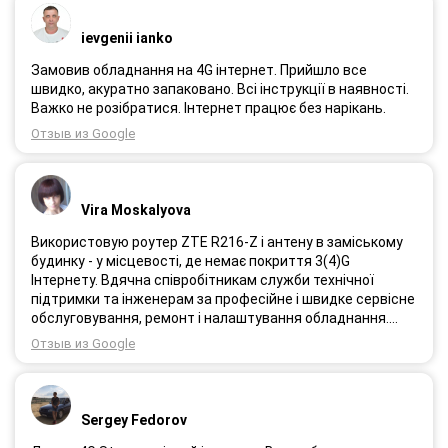
ievgenii ianko
Замовив обладнання на 4G інтернет. Прийшло все
швидко, акуратно запаковано. Всі інструкції в наявності.
Важко не розібратися. Інтернет працює без нарікань.
Отзыв из Google
Vira Moskalyova
Використовую роутер ZTE R216-Z і антену в заміському
будинку - у місцевості, де немає покриття 3(4)G
Інтернету. Вдячна співробітникам служби технічної
підтримки та інженерам за професійне і швидке сервісне
обслуговування, ремонт і налаштування обладнання.
Через 3 роки після покупки я не шкодую про прийняте
Отзыв из Google
тоді рішення придбати обладнання в компанії 3G star
(зараз 4G star).
Sergey Fedorov