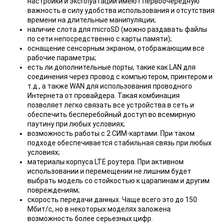
настройки и эксплуатации имеют первоочередную
важность в силу удобства использования и отсутствия
времени на длительные манипуляции;
наличие слота для microSD (можно раздавать файлы
по сети непосредственно с карты памяти);
оснащение сенсорным экраном, отображающим все
рабочие параметры;
есть ли дополнительные порты, такие как LAN для
соединения через провод с компьютером, принтером и
т.д., а также WAN для использования проводного
Интернета от провайдера. Такая комбинация
позволяет легко связать все устройства в сеть и
обеспечить бесперебойный доступ во всемирную
паутину при любых условиях;
возможность работы с 2 СИМ-картами. При таком
подходе обеспечивается стабильная связь при любых
условиях;
материалы корпуса LTE роутера. При активном
использовании и перемещении не лишним будет
выбрать модель со стойкостью к царапинам и другим
повреждениям;
скорость передачи данных. Чаще всего это до 150
Мбит/с, но в некоторых моделях заложена
возможность более серьезных цифр.