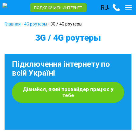
RU
ПОДКЛЮЧИТЬ ИНТЕРНЕТ
▾
Главная
-
4G роутеры
-
3G / 4G роутеры
3G / 4G роутеры
Підключення інтернету по
всій Україні
Дізнайся, який провайдер працює у
тебе