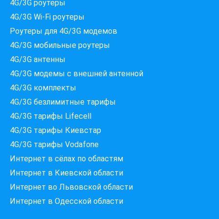
4G/3G роутеры
4G/3G Wi-Fi роутеры
Роутеры для 4G/3G модемов
4G/3G мобильные роутеры
4G/3G антенны
4G/3G модемы c внешней антенной
4G/3G комплекты
4G/3G безлимитные тарифы
Які провайдери працюють
4G/3G тарифы Lifecell
за вашою адресою?
Перевірте доступність інтернету за 30 секунд
4G/3G тарифы Киевстар
375+ провайдерів в базі
4G/3G тарифы Vodafone
Интернет в сёлах по областям
Интернет в Киевской области
Интернет во Львовской области
Введіть вашу адресу
Місто, вулиця та номер будинку
Интернет в Одесской области