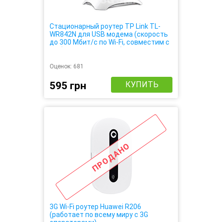
Стационарный роутер TP Link TL-
WR842N для USB модема (скорость
до 300 Мбит/с по Wi-Fi, совместим с
любым USB модемом)
Оценок:
681
595 грн
КУПИТЬ
ПРОДАНО
3G Wi-Fi роутер Huawei R206
(работает по всему миру с 3G