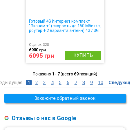
Готовый 4G Интернет комплект
"Эконом +" (скорость до 150 Мбит/с,
роутер + 2 варианта антенн) 4G / 3G
/ LTE
Оценок:
328
6900 грн
6095 грн
КУПИТЬ
Показано
1
-
7
(всего
69
позиций)
едыдущая
1
2
3
4
5
6
7
8
9
10
Следующ
Закажите обратный звонок
Отзывы о нас в Google