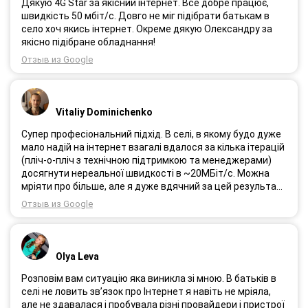
Дякую 4G Star за якісний інтернет. Все добре працює,
швидкість 50 мбіт/с. Довго не міг підібрати батькам в
село хоч якись інтернет. Окреме дякую Олександру за
якісно підібране обладнання!
Отзыв из Google
Vitaliy Dominichenko
Супер професіональний підхід. В селі, в якому будо дуже
мало надій на інтернет взагалі вдалося за кілька ітерацій
(пліч-о-пліч з технічною підтримкою та менеджерами)
досягнути нереальної швидкості в ~20МБіт/с. Можна
мріяти про більше, але я дуже вдячний за цей результат,
так як перші спроби впиралися в максимум 4-5 МБіт/с.
Отзыв из Google
Спробували усіх можливих операторів, обертав десятки
разів антену, змінили один раз модем з невеликою
доплатою і вдалося неможливе :) Дякую вам! Безумовно
вдячний і радий знайомству.
Olya Leva
Розповім вам ситуацію яка виникла зі мною. В батьків в
селі не ловить зв’язок про Інтернет я навіть не мріяла,
але не здавалася і пробувала різні провайдери і пристрої