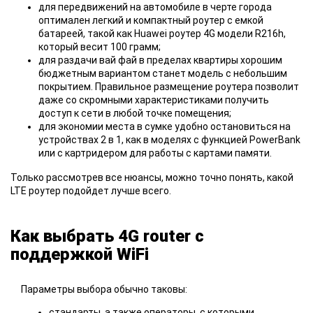
для передвижений на автомобиле в черте города
оптимален легкий и компактный роутер с емкой
батареей, такой как Huawei роутер 4G модели R216h,
который весит 100 грамм;
для раздачи вай фай в пределах квартиры хорошим
бюджетным вариантом станет модель с небольшим
покрытием. Правильное размещение роутера позволит
даже со скромными характеристиками получить
доступ к сети в любой точке помещения;
для экономии места в сумке удобно остановиться на
устройствах 2 в 1, как в моделях с функцией PowerBank
или с картридером для работы с картами памяти.
Только рассмотрев все нюансы, можно точно понять, какой
LTE роутер подойдет лучше всего.
Как выбрать 4G router с
поддержкой WiFi
Параметры выбора обычно таковы:
стандарты, а также операторы, с которыми