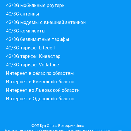
4G/3G мобильные роутеры
4G/3G антенны
4G/3G модемы c внешней антенной
4G/3G комплекты
4G/3G безлимитные тарифы
Які провайдери працюють
4G/3G тарифы Lifecell
за вашою адресою?
Перевірте доступність інтернету за 30 секунд
4G/3G тарифы Киевстар
375+ провайдерів в базі
4G/3G тарифы Vodafone
Интернет в сёлах по областям
Интернет в Киевской области
Интернет во Львовской области
Введіть вашу адресу
Місто, вулиця та номер будинку
Интернет в Одесской области
ПЕРЕВІРИТИ ПРОВАЙДЕРІВ
ФОП Куц Олена Володимирівна