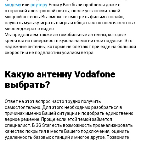
модему
или
роутеру
. Если у Вас были проблемы даже с
отправкой электронной почты, после установки такой
мощной антенны Вы сможете смотреть фильмы онлайн,
слушать музыку, играть в игры и общаться во всех известных
мессенджерах с видео.
Мы предлагаем также автомобильные антенны, которые
крепятся на поверхность кузова на магнитной подушке. Это
надежные антенны, которые не слетают при езде на большой
скорости и не подвластны усилиям ветра.
Какую антенну Vodafone
выбрать?
Ответ на этот вопрос часто трудно получить
самостоятельно. Для этого необходимо разобраться в
причинах именно Вашей ситуации и подобрать единственно
верное решение. Проще если этой темой займется
специалист. В 3G Star есть возможность проанализировать
качество покрытия в месте Вашего подключения, оценить
удаленность базовых станций и многое другое. Позвоните