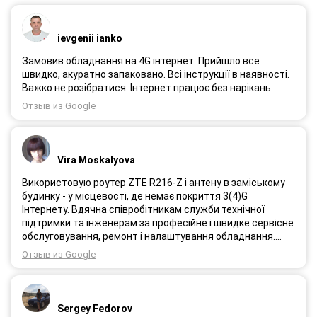
ievgenii ianko
Замовив обладнання на 4G інтернет. Прийшло все
швидко, акуратно запаковано. Всі інструкції в наявності.
Важко не розібратися. Інтернет працює без нарікань.
Отзыв из Google
Vira Moskalyova
Використовую роутер ZTE R216-Z і антену в заміському
будинку - у місцевості, де немає покриття 3(4)G
Інтернету. Вдячна співробітникам служби технічної
підтримки та інженерам за професійне і швидке сервісне
обслуговування, ремонт і налаштування обладнання.
Через 3 роки після покупки я не шкодую про прийняте
Отзыв из Google
тоді рішення придбати обладнання в компанії 3G star
(зараз 4G star).
Sergey Fedorov