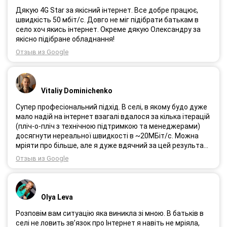
Дякую 4G Star за якісний інтернет. Все добре працює,
швидкість 50 мбіт/с. Довго не міг підібрати батькам в
село хоч якись інтернет. Окреме дякую Олександру за
якісно підібране обладнання!
Отзыв из Google
Vitaliy Dominichenko
Супер професіональний підхід. В селі, в якому будо дуже
мало надій на інтернет взагалі вдалося за кілька ітерацій
(пліч-о-пліч з технічною підтримкою та менеджерами)
досягнути нереальної швидкості в ~20МБіт/с. Можна
мріяти про більше, але я дуже вдячний за цей результат,
так як перші спроби впиралися в максимум 4-5 МБіт/с.
Отзыв из Google
Спробували усіх можливих операторів, обертав десятки
разів антену, змінили один раз модем з невеликою
доплатою і вдалося неможливе :) Дякую вам! Безумовно
вдячний і радий знайомству.
Olya Leva
Розповім вам ситуацію яка виникла зі мною. В батьків в
селі не ловить зв’язок про Інтернет я навіть не мріяла,