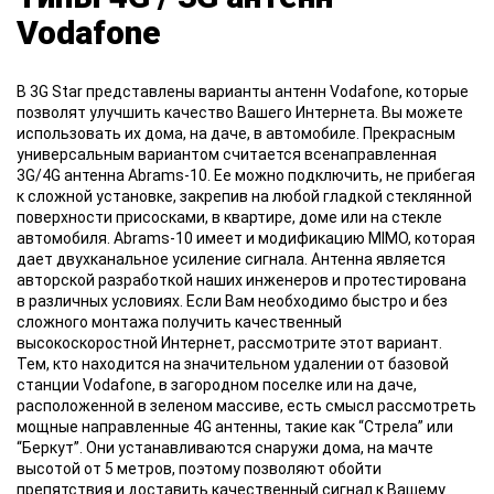
Vodafone
В 3G Star представлены варианты антенн Vodafone, которые
позволят улучшить качество Вашего Интернета. Вы можете
использовать их дома, на даче, в автомобиле. Прекрасным
универсальным вариантом считается всенаправленная
3G/4G антенна Abrams-10. Ее можно подключить, не прибегая
к сложной установке, закрепив на любой гладкой стеклянной
поверхности присосками, в квартире, доме или на стекле
автомобиля. Abrams-10 имеет и модификацию MIMO, которая
дает двухканальное усиление сигнала. Антенна является
авторской разработкой наших инженеров и протестирована
в различных условиях. Если Вам необходимо быстро и без
сложного монтажа получить качественный
высокоскоростной Интернет, рассмотрите этот вариант.
Тем, кто находится на значительном удалении от базовой
станции Vodafone, в загородном поселке или на даче,
расположенной в зеленом массиве, есть смысл рассмотреть
мощные направленные 4G антенны, такие как “Стрела” или
“Беркут”. Они устанавливаются снаружи дома, на мачте
высотой от 5 метров, поэтому позволяют обойти
препятствия и доставить качественный сигнал к Вашему