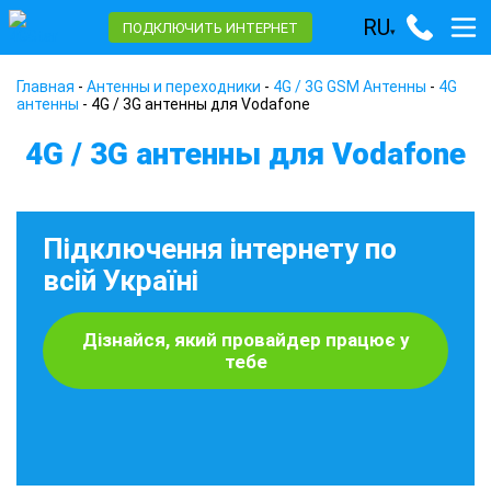
RU
ПОДКЛЮЧИТЬ ИНТЕРНЕТ
▾
Главная
-
Антенны и переходники
-
4G / 3G GSM Антенны
-
4G
антенны
-
4G / 3G антенны для Vodafone
4G / 3G антенны для Vodafone
Підключення інтернету по
всій Україні
Дізнайся, який провайдер працює у
тебе