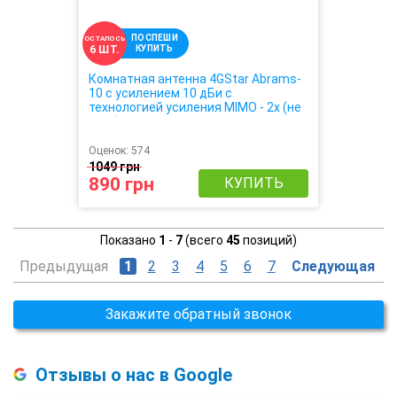
ПОСПЕШИ
ОСТАЛОСЬ
КУПИТЬ
6 ШТ.
Комнатная антенна 4GStar Abrams-
10 с усилением 10 дБи с
технологией усиления MIMO - 2х (не
требует настройки, крепиться на
окно, усиливает 3G 4G сигнал в 2
раза)
Оценок:
574
1049 грн
890 грн
КУПИТЬ
Показано
1
-
7
(всего
45
позиций)
Предыдущая
1
2
3
4
5
6
7
Следующая
Закажите обратный звонок
Отзывы о нас в Google