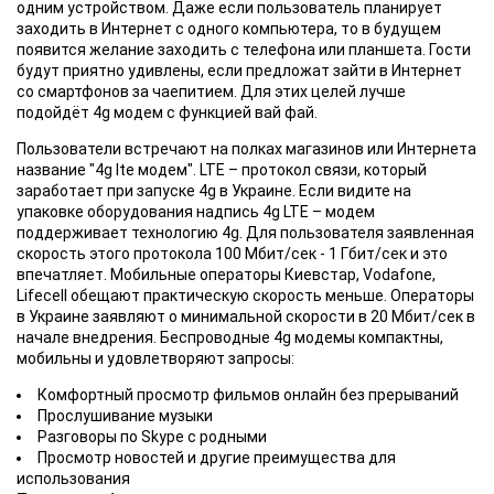
одним устройством. Даже если пользователь планирует
заходить в Интернет с одного компьютера, то в будущем
появится желание заходить с телефона или планшета. Гости
будут приятно удивлены, если предложат зайти в Интернет
со смартфонов за чаепитием. Для этих целей лучше
подойдёт 4g модем с функцией вай фай.
Пользователи встречают на полках магазинов или Интернета
название "4g lte модем". LTE – протокол связи, который
заработает при запуске 4g в Украине. Если видите на
упаковке оборудования надпись 4g LTE – модем
поддерживает технологию 4g. Для пользователя заявленная
скорость этого протокола 100 Мбит/сек - 1 Гбит/сек и это
впечатляет. Мобильные операторы Киевстар, Vodafone,
Lifecell обещают практическую скорость меньше. Операторы
в Украине заявляют о минимальной скорости в 20 Мбит/сек в
начале внедрения. Беспроводные 4g модемы компактны,
мобильны и удовлетворяют запросы:
Комфортный просмотр фильмов онлайн без прерываний
Прослушивание музыки
Разговоры по Skype с родными
Просмотр новостей и другие преимущества для
использования