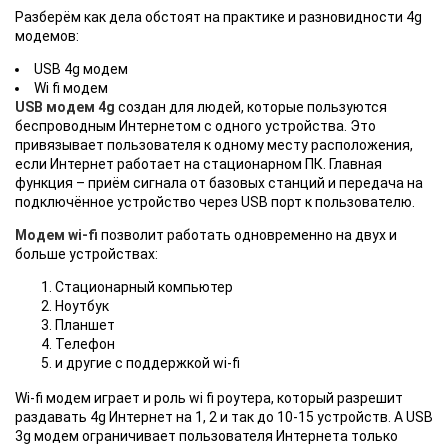
Разберём как дела обстоят на практике и разновидности 4g
модемов:
USB 4g модем
Wi fi модем
USB модем 4g
создан для людей, которые пользуются
беспроводным Интернетом с одного устройства. Это
привязывает пользователя к одному месту расположения,
если Интернет работает на стационарном ПК. Главная
функция – приём сигнала от базовых станций и передача на
подключённое устройство через USB порт к пользователю.
Модем wi-fi
позволит работать одновременно на двух и
больше устройствах:
Стационарный компьютер
Ноутбук
Планшет
Телефон
и другие с поддержкой wi-fi
Wi-fi модем играет и роль wi fi роутера, который разрешит
раздавать 4g Интернет на 1, 2 и так до 10-15 устройств. А USB
3g модем ограничивает пользователя Интернета только