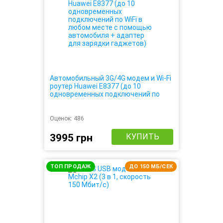
Автомобильный 3G/4G модем и Wi-Fi
роутер Huawei E8377 (до 10
одновременных подключений по
WiFi в любом месте с помощью
автомобиля + адаптер для зарядки
гаджетов)
Оценок:
486
3995 грн
КУПИТЬ
ТОП ПРОДАЖ
ДО 150 МБ/СЕК