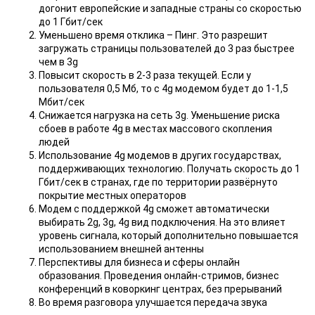
догонит европейские и западные страны со скоростью
до 1 Гбит/сек
Уменьшено время отклика – Пинг. Это разрешит
загружать страницы пользователей до 3 раз быстрее
чем в 3g
Повысит скорость в 2-3 раза текущей. Если у
пользователя 0,5 Мб, то с 4g модемом будет до 1-1,5
Мбит/сек
Снижается нагрузка на сеть 3g. Уменьшение риска
сбоев в работе 4g в местах массового скопления
людей
Использование 4g модемов в других государствах,
поддерживающих технологию. Получать скорость до 1
Гбит/сек в странах, где по территории развёрнуто
покрытие местных операторов
Модем с поддержкой 4g сможет автоматически
выбирать 2g, 3g, 4g вид подключения. На это влияет
уровень сигнала, который дополнительно повышается
использованием внешней антенны
Перспективы для бизнеса и сферы онлайн
образования. Проведения онлайн-стримов, бизнес
конференций в коворкинг центрах, без прерываний
Во время разговора улучшается передача звука