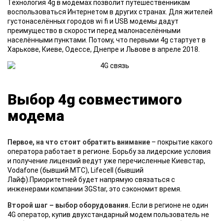
Технология 4g в модемах позволит путешественникам
воспользоваться Интернетом в других странах. Для жителей
густонаселённых городов wi fi и USB модемы дадут
преимущество в скорости перед малонаселёнными
населёнными пунктами. Потому, что первыми 4g стартует в
Харькове, Киеве, Одессе, Днепре и Львове в апреле 2018.
Выбор 4g совместимого
модема
Первое, на что стоит обратить внимание
– покрытие какого
оператора работает в регионе. Борьбу за лидерские условия
и получение лицензий ведут уже перечисленные Киевстар,
Vodafone (бывший МТС), Lifecell (бывший
Лайф).Приоритетней будет напрямую связаться с
инженерами компании 3GStar, это сэкономит время.
Второй шаг – выбор оборудования.
Если в регионе не один
4G оператор, купив двухстандарный модем пользователь не