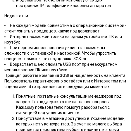
Модемы GSM технологии используются для
построения IP телефонии и кассовых аппаратов
Недостатки:
Не каждая модель совместима с операционной системой -
стоит узнать у продавцов, какую поддерживает
Интернет возможен только на одном устройстве. ПК или
ноутбук
При первом использовании у клиента возможны
сложности с установкой и настройкой. Чтобы упростить
процесс - поможет тех поддержка 3GStar
Возрастает шанс сломать USB порт при неаккуратном
использовании ПК или ноутбука
Принцип работы компании 3GStar
нацеленность на клиента.
Пользователь гарантировано остаётся или с Интернетом или
с деньгами. Это проявляется в следующих моментах:
Понятные, поэтапные консультации менеджеров под
запрос. Техподдержка ответит на все вопросы.
Каждому пользователю помогут разобраться с
ситуацией под условия клиента
Присутствие в магазине доступных в Украине моделей,
которых нет у конкурентов. За счёт не малого выбора
появляется перспектива выбрать вариант, который