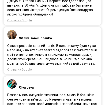
Дякую 4G Star за якісний інтернет. Все добре працює,
швидкість 50 мбіт/с. Довго не міг підібрати батькам в
село хоч якись інтернет. Окреме дякую Олександру за
якісно підібране обладнання!
Отзыв из Google
Vitaliy Dominichenko
Супер професіональний підхід. В селі, в якому будо дуже
мало надій на інтернет взагалі вдалося за кілька ітерацій
(пліч-о-пліч з технічною підтримкою та менеджерами)
досягнути нереальної швидкості в ~20МБіт/с. Можна
мріяти про більше, але я дуже вдячний за цей результат,
так як перші спроби впиралися в максимум 4-5 МБіт/с.
Отзыв из Google
Спробували усіх можливих операторів, обертав десятки
разів антену, змінили один раз модем з невеликою
доплатою і вдалося неможливе :) Дякую вам! Безумовно
вдячний і радий знайомству.
Olya Leva
Розповім вам ситуацію яка виникла зі мною. В батьків в
селі не ловить зв’язок про Інтернет я навіть не мріяла,
але не здавалася і пробувала різні провайдери і пристрої