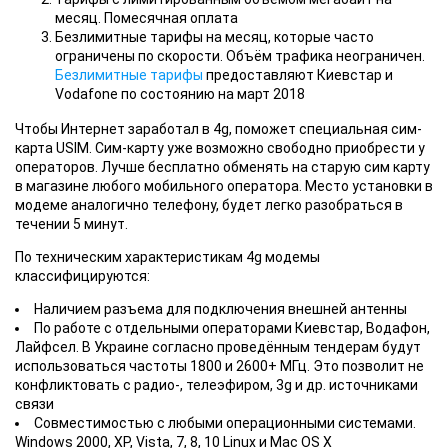
месяц. Помесячная оплата
Безлимитные тарифы на месяц, которые часто
ограничены по скорости. Объём трафика неограничен.
Безлимитные тарифы
предоставляют Киевстар и
Vodafone по состоянию на март 2018
Чтобы Интернет заработал в 4g, поможет специальная сим-
карта USIM. Сим-карту уже возможно свободно приобрести у
операторов. Лучше бесплатно обменять на старую сим карту
в магазине любого мобильного оператора. Место установки в
модеме аналогично телефону, будет легко разобраться в
течении 5 минут.
По техническим характеристикам 4g модемы
классифицируются:
Наличием разъема для подключения внешней антенны
По работе с отдельными операторами Киевстар, Водафон,
Лайфсел. В Украине согласно проведённым тендерам будут
использоваться частоты 1800 и 2600+ МГц. Это позволит не
конфликтовать с радио-, телеэфиром, 3g и др. источниками
связи
Совместимостью с любыми операционными системами.
Windows 2000, XP, Vista, 7, 8, 10 Linux и Mac OS X