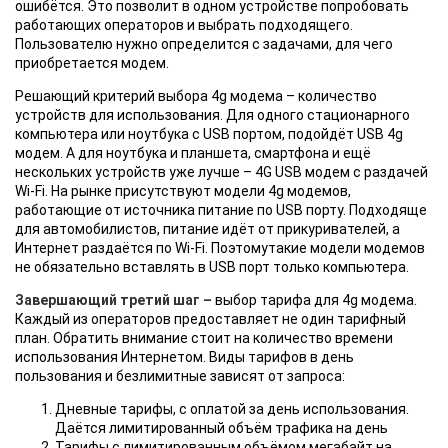
ошибётся. Это позволит в одном устройстве попробовать
работающих операторов и выбрать подходящего.
Пользователю нужно определится с задачами, для чего
приобретается модем.
Решающий критерий выбора 4g модема – количество
устройств для использования. Для одного стационарного
компьютера или ноутбука с USB портом, подойдёт USB 4g
модем. А для ноутбука и планшета, смартфона и ещё
нескольких устройств уже лучше – 4G USB модем с раздачей
Wi-Fi. На рынке присутствуют модели 4g модемов,
работающие от источника питание по USB порту. Подходяще
для автомобилистов, питание идёт от прикуривателей, а
Интернет раздаётся по Wi-Fi. Поэтомутакие модели модемов
не обязательно вставлять в USB порт только компьютера.
Завершающий третий шаг –
выбор тарифа для 4g модема.
Каждый из операторов предоставляет не один тарифный
план. Обратить внимание стоит на количество времени
использования Интернетом. Виды тарифов в день
пользования и безлимитные зависят от запроса:
Дневные тарифы, с оплатой за день использования.
Даётся лимитированный объём трафика на день
Тарифы с лимитированным объёмом мегабайт на