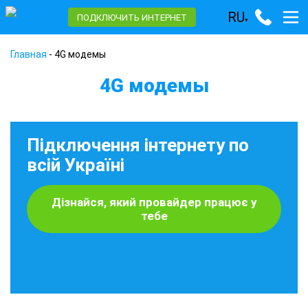
RU
ПОДКЛЮЧИТЬ ИНТЕРНЕТ
▾
Главная
-
4G модемы
4G модемы
Підключення інтернету по
всій Україні
Дізнайся, який провайдер працює у
тебе