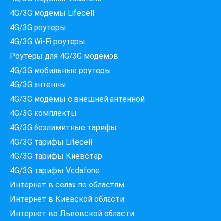
4G/3G модемы Lifecell
4G/3G роутеры
4G/3G Wi-Fi роутеры
Роутеры для 4G/3G модемов
4G/3G мобильные роутеры
4G/3G антенны
4G/3G модемы c внешней антенной
4G/3G комплекты
4G/3G безлимитные тарифы
Які провайдери працюють
4G/3G тарифы Lifecell
за вашою адресою?
Перевірте доступність інтернету за 30 секунд
4G/3G тарифы Киевстар
375+ провайдерів в базі
4G/3G тарифы Vodafone
Интернет в сёлах по областям
Интернет в Киевской области
Интернет во Львовской области
Введіть вашу адресу