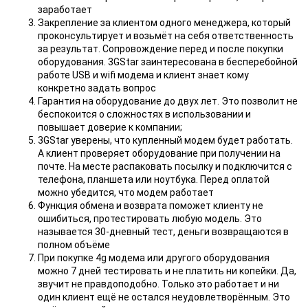
заработает
Закрепление за клиентом одного менеджера, который
проконсультирует и возьмёт на себя ответственность
за результат. Сопровождение перед и после покупки
оборудования. 3GStar заинтересована в бесперебойной
работе USB и wifi модема и клиент знает кому
конкретно задать вопрос
Гарантия на оборудование до двух лет. Это позволит не
беспокоится о сложностях в использовании и
повышает доверие к компании;
3GStar уверены, что купленный модем будет работать.
А клиент проверяет оборудование при получении на
почте. На месте распаковать посылку и подключится с
телефона, планшета или ноутбука. Перед оплатой
можно убедится, что модем работает
Функция обмена и возврата поможет клиенту не
ошибиться, протестировать любую модель. Это
называется 30-дневный тест, деньги возвращаются в
полном объёме
При покупке 4g модема или другого оборудования
можно 7 дней тестировать и не платить ни копейки. Да,
звучит не правдоподобно. Только это работает и ни
один клиент ещё не остался неудовлетворённым. Это