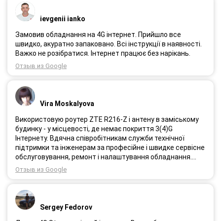
ievgenii ianko
Замовив обладнання на 4G інтернет. Прийшло все
швидко, акуратно запаковано. Всі інструкції в наявності.
Важко не розібратися. Інтернет працює без нарікань.
Отзыв из Google
Vira Moskalyova
Використовую роутер ZTE R216-Z і антену в заміському
будинку - у місцевості, де немає покриття 3(4)G
Інтернету. Вдячна співробітникам служби технічної
підтримки та інженерам за професійне і швидке сервісне
обслуговування, ремонт і налаштування обладнання.
Через 3 роки після покупки я не шкодую про прийняте
Отзыв из Google
тоді рішення придбати обладнання в компанії 3G star
(зараз 4G star).
Sergey Fedorov