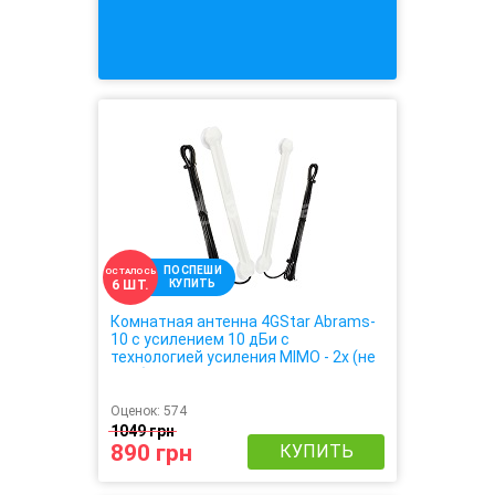
ПОСПЕШИ
ОСТАЛОСЬ
КУПИТЬ
6 ШТ.
Комнатная антенна 4GStar Abrams-
10 с усилением 10 дБи с
технологией усиления MIMO - 2х (не
требует настройки, крепиться на
окно, усиливает 3G 4G сигнал в 2
раза)
Оценок:
574
1049 грн
890 грн
КУПИТЬ