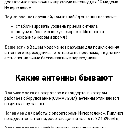
достаточно подключить наружную антенну для 3G модема
Интертелеком.
Подключение
наружной/комнатной 3g антенны позволит:
стабилизировать уровень приема сигнала
получить более высокую скорость Интернета
сохранить нервы и время:)
Даже если
в Вашем модеме нет разъема для подключения
антенного переходника, - это также не проблема, т.к для них
есть специальные бесконтактные переходники.
Какие антенны бывают
В зависимости
от оператора и стандарта, в котором
работает оборудование (CDMA /GSM), антенны отличаются
по диапазону частот.
Например для
работы с операторами Интертелеком, Пиплнет
понадобится антенна, работающая на частоте 824-890 мГц.
В зависимости
от коэффициента усиления антенны