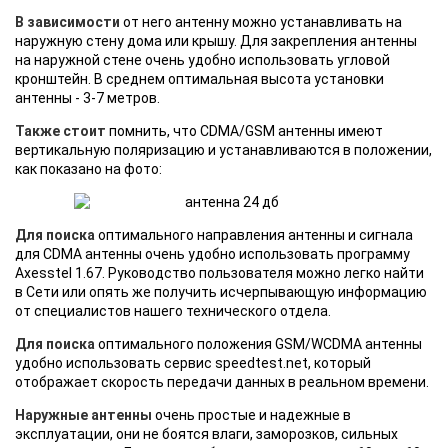
В зависимости
от него антенну можно устанавливать на
наружную стену дома или крышу. Для закрепления антенны
на наружной стене очень удобно использовать угловой
кронштейн. В среднем оптимальная высота установки
антенны - 3-7 метров.
Также стоит
помнить, что CDMA/GSM антенны имеют
вертикальную поляризацию и устанавливаются в положении,
как показано на фото:
Для поиска
оптимального направления антенны и сигнала
для CDMA антенны очень удобно использовать программу
Axesstel 1.67. Руководство пользователя можно легко найти
в Сети или опять же получить исчерпывающую информацию
от специалистов нашего технического отдела.
Для поиска
оптимального положения GSM/WCDMA антенны
удобно использовать сервис speedtest.net, который
отображает скорость передачи данных в реальном времени.
Наружные антенны
очень простые и надежные в
эксплуатации, они не боятся влаги, заморозков, сильных