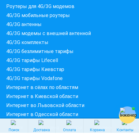
Роутеры для 4G/3G модемов
Які провайдери працюють
4G/3G мобильные роутеры
за вашою адресою?
4G/3G антенны
Перевірте доступність інтернету за 30 секунд
4G/3G модемы c внешней антенной
375+ провайдерів в базі
4G/3G комплекты
4G/3G безлимитные тарифы
4G/3G тарифы Lifecell
Введіть вашу адресу
4G/3G тарифы Киевстар
Місто, вулиця та номер будинку
4G/3G тарифы Vodafone
Интернет в сёлах по областям
ПЕРЕВІРИТИ ПРОВАЙДЕРІВ
Интернет в Киевской области
Интернет во Львовской области
Интернет в Одесской области
Поиск
Доставка
Оплата
Корзина
Контакты