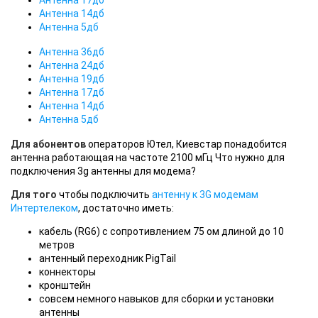
Антенна 14дб
Антенна 5дб
Антенна 36дб
Антенна 24дб
Антенна 19дб
Антенна 17дб
Антенна 14дб
Антенна 5дб
Для абонентов
операторов Ютел, Киевстар понадобится
антенна работающая на частоте 2100 мГц Что нужно для
подключения 3g антенны для модема?
Для того
чтобы подключить
антенну к 3G модемам
Интертелеком
, достаточно иметь:
кабель (RG6) c сопротивлением 75 ом длиной до 10
метров
антенный переходник PigTail
коннекторы
кронштейн
совсем немного навыков для сборки и установки
антенны