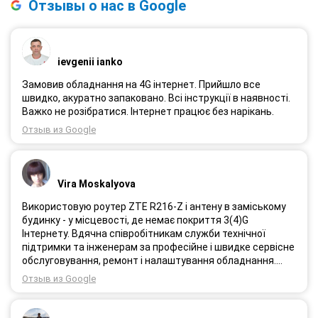
Отзывы о нас в Google
ievgenii ianko
Замовив обладнання на 4G інтернет. Прийшло все
швидко, акуратно запаковано. Всі інструкції в наявності.
Важко не розібратися. Інтернет працює без нарікань.
Отзыв из Google
Vira Moskalyova
Використовую роутер ZTE R216-Z і антену в заміському
будинку - у місцевості, де немає покриття 3(4)G
Інтернету. Вдячна співробітникам служби технічної
підтримки та інженерам за професійне і швидке сервісне
обслуговування, ремонт і налаштування обладнання.
Через 3 роки після покупки я не шкодую про прийняте
Отзыв из Google
тоді рішення придбати обладнання в компанії 3G star
(зараз 4G star).