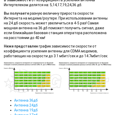
Интертелеком делятся на: 5,14,17,19,24,36 дб.
Вы получаете
разную величину прироста скорости
Интернета на модеме/роутере. При использовании антенны
на 24 дб скорость может увеличиться в 4-5 раз! Самая
мощная антенна на 36 дб поможет получить сигнал, даже
если ближайшая базовая станция оператора расположена
на расстоянии до 40 км!
Ниже представлен
график зависимости скорости от
коэффициента усиления антенны для CDMA модемов,
работающих на скорости до 3.1 мбит/сек и до 14.7мбит/сек:
Антенна 36дб
Антенна 24дб
Антенна 19дб
Антенна 17дб