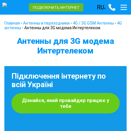
RU
ПОДКЛЮЧИТЬ ИНТЕРНЕТ
▾
Главная
-
Антенны и переходники
-
4G / 3G GSM Антенны
-
4G
антенны
-
Антенны для 3G модема Интертелеком
Антенны для 3G модема
Интертелеком
Підключення інтернету по
всій Україні
Дізнайся, який провайдер працює у
тебе