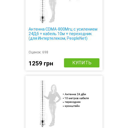
Антенна CDMA-800Мгц с усилением
24Дб + кабель 10м + переходник
(для Интертелеком, PeopleNet)
Антенна CDMA-800Мгц с усилением
24Дб + кабель 10м + переходник
(для Интертелеком, PeopleNet,
Оценок:
698
CDMAua)
1259 грн
КУПИТЬ