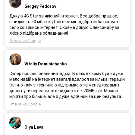
Sergey Fedorov
Дякую 4G Star за якісний інтернет. Все добре працює,
швидкість 50 мбіт/с. Довго не міг підібрати батькам в
село хоч якись інтернет. Окреме дякую Олександру за
якісно підібране обладнання!
Отзыв из Google
Vitaliy Dominichenko
Супер професіональний підхід. В селі, в якому будо дуже
мало надій на інтернет взагалі вдалося за кілька ітерацій
(пліч-о-пліч з технічною підтримкою та менеджерами)
досягнути нереальної швидкості в ~20МБіт/с. Можна
мріяти про більше, але я дуже вдячний за цей результат,
так як перші спроби впиралися в максимум 4-5 МБіт/с.
Отзыв из Google
Спробували усіх можливих операторів, обертав десятки
разів антену, змінили один раз модем з невеликою
доплатою і вдалося неможливе :) Дякую вам! Безумовно
вдячний і радий знайомству.
Olya Leva