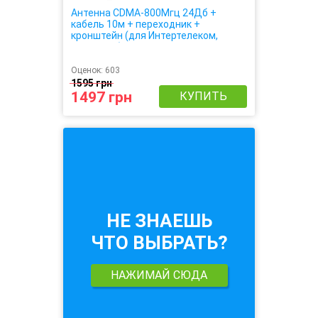
Антенна CDMA-800Мгц 24Дб +
кабель 10м + переходник +
кронштейн (для Интертелеком,
PeopleNet)
Оценок:
603
1595 грн
1497 грн
КУПИТЬ
НЕ ЗНАЕШЬ
ЧТО ВЫБРАТЬ?
НАЖИМАЙ СЮДА