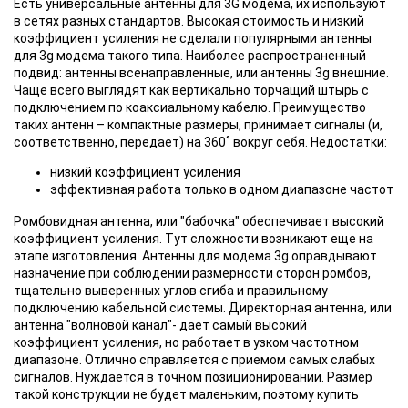
Есть универсальные антенны для 3G модема, их используют
в сетях разных стандартов. Высокая стоимость и низкий
коэффициент усиления не сделали популярными антенны
для 3g модема такого типа. Наиболее распространенный
подвид: антенны всенаправленные, или антенны 3g внешние.
Чаще всего выглядят как вертикально торчащий штырь с
подключением по коаксиальному кабелю. Преимущество
таких антенн – компактные размеры, принимает сигналы (и,
соответственно, передает) на 360˚ вокруг себя. Недостатки:
низкий коэффициент усиления
эффективная работа только в одном диапазоне частот
Ромбовидная антенна, или "бабочка" oбеспечивает высокий
коэффициент усиления. Тут сложности возникают еще на
этапе изготовления. Антенны для модема 3g оправдывают
назначение при соблюдении размерности сторон ромбов,
тщательно выверенных углов сгиба и правильному
подключению кабельной системы. Директорная антенна, или
антенна "волновой канал"- дает самый высокий
коэффициент усиления, но работает в узком частотном
диапазоне. Отлично справляется с приемом самых слабых
сигналов. Нуждается в точном позиционировании. Размер
такой конструкции не будет маленьким, поэтому купить