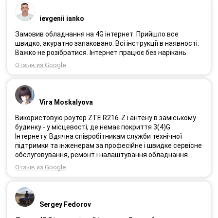
ievgenii ianko
Замовив обладнання на 4G інтернет. Прийшло все
швидко, акуратно запаковано. Всі інструкції в наявності.
Важко не розібратися. Інтернет працює без нарікань.
Отзыв из Google
Vira Moskalyova
Використовую роутер ZTE R216-Z і антену в заміському
будинку - у місцевості, де немає покриття 3(4)G
Інтернету. Вдячна співробітникам служби технічної
підтримки та інженерам за професійне і швидке сервісне
обслуговування, ремонт і налаштування обладнання.
Через 3 роки після покупки я не шкодую про прийняте
Отзыв из Google
тоді рішення придбати обладнання в компанії 3G star
(зараз 4G star).
Sergey Fedorov