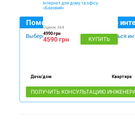
Інтернет для дому та офісу
«Базовий»
Помощник выбора 4G / 3G инт
Оценок:
664
4990 грн
Выберите, где Вы будете пользоваться ин
4590 грн
КУПИТЬ
Дача/дом
Квартира
ПОЛУЧИТЬ КОНСУЛЬТАЦИЮ ИНЖЕНЕР