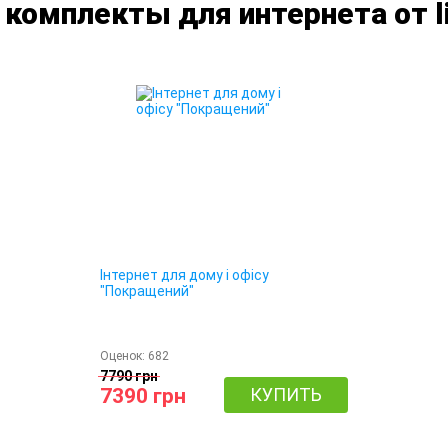
омплекты для интернета от li
Інтернет для дому і офісу
"Покращений"
Оценок:
682
7790 грн
7390 грн
КУПИТЬ