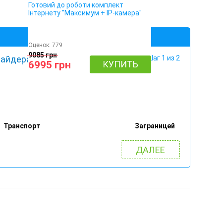
Готовий до роботи комплект
Інтернету "Максимум + IP-камера"
Оценок:
779
9085 грн
айдера!):
Шаг 1 из 2
6995 грн
КУПИТЬ
Транспорт
Заграницей
ДАЛЕЕ