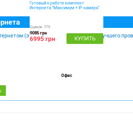
Готовый к работе комплект
Интернета "Максимум + IP-камера"
ернета
Оценок:
779
9085 грн
тернетом (это позволит нам подобрать лучшего пров
6995 грн
КУПИТЬ
Офис
А