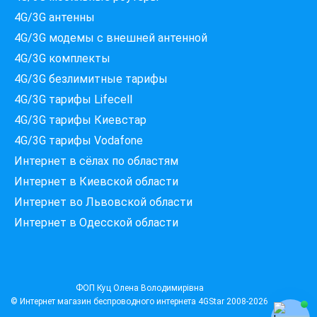
4G/3G антенны
4G/3G модемы c внешней антенной
4G/3G комплекты
4G/3G безлимитные тарифы
Які провайдери працюють
4G/3G тарифы Lifecell
за вашою адресою?
Перевірте доступність інтернету за 30 секунд
4G/3G тарифы Киевстар
375+ провайдерів в базі
4G/3G тарифы Vodafone
Интернет в сёлах по областям
Интернет в Киевской области
Интернет во Львовской области
Введіть вашу адресу
Місто, вулиця та номер будинку
Интернет в Одесской области
ПЕРЕВІРИТИ ПРОВАЙДЕРІВ
ФОП Куц Олена Володимирівна
© Интернет магазин беспроводного интернета
4GStar
2008-2026