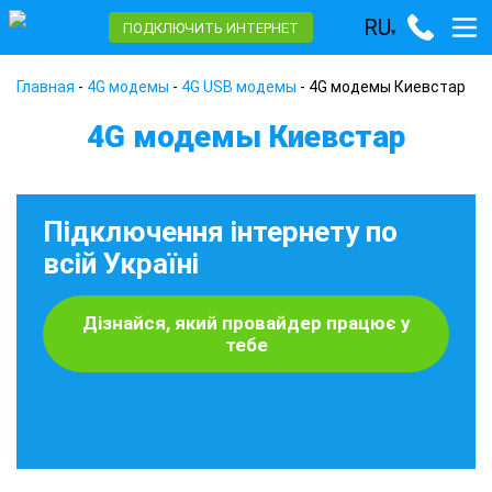
RU
ПОДКЛЮЧИТЬ ИНТЕРНЕТ
▾
Главная
-
4G модемы
-
4G USB модемы
-
4G модемы Киевстар
4G модемы Киевстар
Підключення інтернету по
всій Україні
Дізнайся, який провайдер працює у
тебе