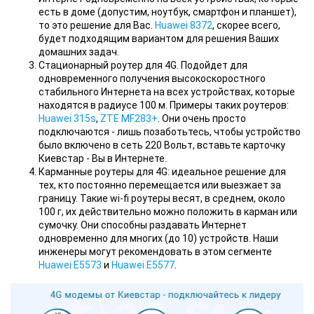
есть в доме (допустим, ноутбук, смартфон и планшет),
то это решение для Вас.
Huawei 8372
, скорее всего,
будет подходящим вариантом для решения Ваших
домашних задач.
Стационарный роутер для 4G. Подойдет для
одновременного получения высокоскоростного
стабильного Интернета на всех устройствах, которые
находятся в радиусе 100 м. Примеры таких роутеров:
Huawei 315s
,
ZTE MF283+
. Они очень просто
подключаются - лишь позаботьтесь, чтобы устройство
было включено в сеть 220 Вольт, вставьте карточку
Киевстар - Вы в Интернете.
Карманные роутеры для 4G: идеальное решение для
тех, кто постоянно перемещается или выезжает за
границу. Такие wi-fi роутеры весят, в среднем, около
100 г, их действительно можно положить в карман или
сумочку. Они способны раздавать Интернет
одновременно для многих (до 10) устройств. Наши
инженеры могут рекомендовать в этом сегменте
Huawei E5573
и
Huawei E5577
.