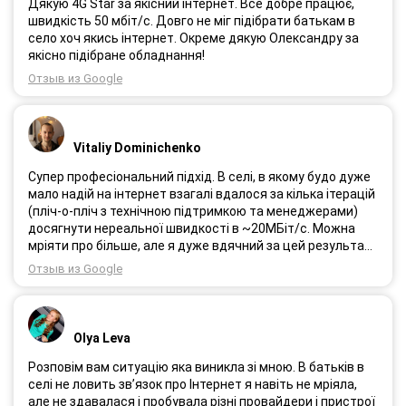
Дякую 4G Star за якісний інтернет. Все добре працює,
швидкість 50 мбіт/с. Довго не міг підібрати батькам в
село хоч якись інтернет. Окреме дякую Олександру за
якісно підібране обладнання!
Отзыв из Google
Vitaliy Dominichenko
Супер професіональний підхід. В селі, в якому будо дуже
мало надій на інтернет взагалі вдалося за кілька ітерацій
(пліч-о-пліч з технічною підтримкою та менеджерами)
досягнути нереальної швидкості в ~20МБіт/с. Можна
мріяти про більше, але я дуже вдячний за цей результат,
так як перші спроби впиралися в максимум 4-5 МБіт/с.
Отзыв из Google
Спробували усіх можливих операторів, обертав десятки
разів антену, змінили один раз модем з невеликою
доплатою і вдалося неможливе :) Дякую вам! Безумовно
вдячний і радий знайомству.
Olya Leva
Розповім вам ситуацію яка виникла зі мною. В батьків в
селі не ловить зв’язок про Інтернет я навіть не мріяла,
але не здавалася і пробувала різні провайдери і пристрої