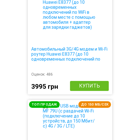
Автомобильный 3G/4G модем и Wi-Fi
роутер Huawei E8377 (до 10
одновременных подключений по
WiFi в любом месте с помощью
автомобиля + адаптер для зарядки
гаджетов)
Оценок:
486
3995 грн
КУПИТЬ
ТОП ПРОДАЖ
ДО 150 МБ/СЕК