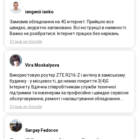
ievgenii ianko
Замовив обладнання на 4G інтернет. Прийшло все
швидко, акуратно запаковано. Всі інструкції в наявності.
Важко не розібратися. Інтернет працює без нарікань.
Отзыв из Google
Vira Moskalyova
Використовую роутер ZTE R216-Z і антену в заміському
будинку - у місцевості, де немає покриття 3(4)G
Інтернету. Вдячна співробітникам служби технічної
підтримки та інженерам за професійне і швидке сервісне
обслуговування, ремонт і налаштування обладнання.
Через 3 роки після покупки я не шкодую про прийняте
Отзыв из Google
тоді рішення придбати обладнання в компанії 3G star
(зараз 4G star).
Sergey Fedorov