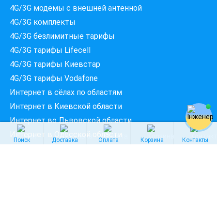
4G/3G модемы c внешней антенной
4G/3G комплекты
4G/3G безлимитные тарифы
Введіть вашу адресу
Місто, вулиця та номер будинку
4G/3G тарифы Lifecell
4G/3G тарифы Киевстар
4G/3G тарифы Vodafone
ПЕРЕВІРИТИ ПРОВАЙДЕРІВ
Интернет в сёлах по областям
Интернет в Киевской области
Интернет во Львовской области
Интернет в Одесской области
Поиск
Доставка
Оплата
Корзина
Контакты
ФОП Куц Олена Володимирівна
© Интернет магазин беспроводного интернета
4GStar
2008-2026