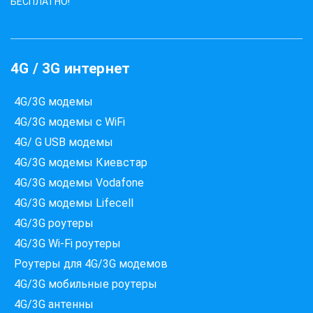
БЕСПЛАТНО!
4G / 3G интернет
4G/3G модемы
4G/3G модемы с WiFi
4G/ G USB модемы
4G/3G модемы Киевстар
4G/3G модемы Vodafone
4G/3G модемы Lifecell
4G/3G роутеры
4G/3G Wi-Fi роутеры
Які провайдери працюють
Роутеры для 4G/3G модемов
за вашою адресою?
Перевірте доступність інтернету за 30 секунд
4G/3G мобильные роутеры
375+ провайдерів в базі
4G/3G антенны