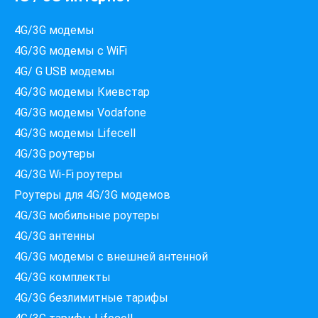
4G/3G модемы
4G/3G модемы с WiFi
4G/ G USB модемы
4G/3G модемы Киевстар
4G/3G модемы Vodafone
4G/3G модемы Lifecell
4G/3G роутеры
4G/3G Wi-Fi роутеры
Роутеры для 4G/3G модемов
4G/3G мобильные роутеры
4G/3G антенны
4G/3G модемы c внешней антенной
Які провайдери працюють
4G/3G комплекты
за вашою адресою?
Перевірте доступність інтернету за 30 секунд
4G/3G безлимитные тарифы