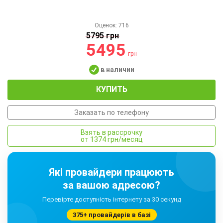
Оценок:
716
5795 грн
5495
грн
в наличии
КУПИТЬ
Заказать по телефону
Взять в рассрочку
от 1374 грн/месяц
Які провайдери працюють
за вашою адресою?
Перевірте доступність інтернету за 30 секунд
375+ провайдерів в базі