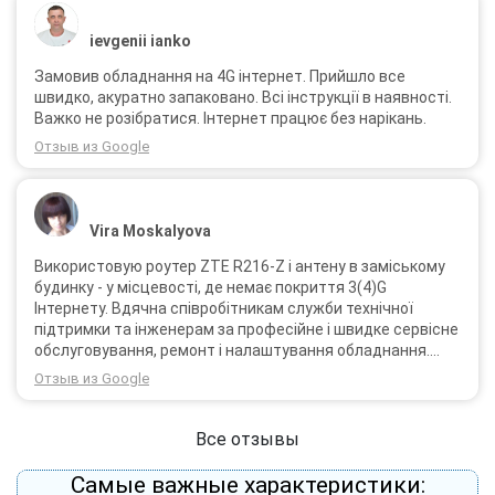
ievgenii ianko
Замовив обладнання на 4G інтернет. Прийшло все
швидко, акуратно запаковано. Всі інструкції в наявності.
Важко не розібратися. Інтернет працює без нарікань.
Отзыв из Google
Vira Moskalyova
Використовую роутер ZTE R216-Z і антену в заміському
будинку - у місцевості, де немає покриття 3(4)G
Інтернету. Вдячна співробітникам служби технічної
підтримки та інженерам за професійне і швидке сервісне
обслуговування, ремонт і налаштування обладнання.
Через 3 роки після покупки я не шкодую про прийняте
Отзыв из Google
тоді рішення придбати обладнання в компанії 3G star
(зараз 4G star).
Все отзывы
Самые важные характеристики: