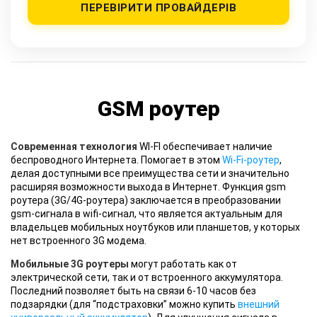
ПЕРЕВІРИТИ ПРОВАЙДЕРІВ
GSM роутер
Современная технология
WI-FI обеспечивает наличие
беспроводного Интернета. Помогает в этом
Wi-Fi-роутер
,
делая доступными все преимущества сети и значительно
расширяя возможности выхода в Интернет. Функция gsm
роутера (3G/4G-роутера) заключается в преобразовании
gsm-сигнала в wifi-сигнал, что является актуальным для
владельцев мобильных ноутбуков или планшетов, у которых
нет встроенного 3G модема.
Мобильные 3G роутеры
могут работать как от
электрической сети, так и от встроенного аккумулятора.
Последний позволяет быть на связи 6-10 часов без
подзарядки (для “подстраховки” можно купить
внешний