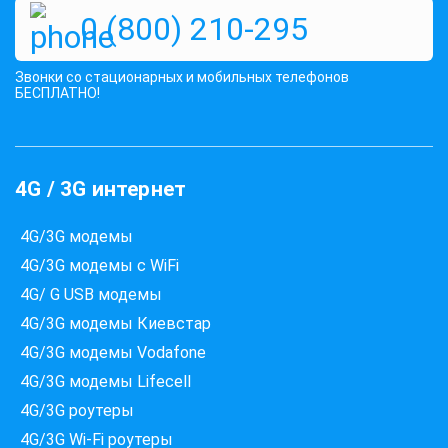
0 (800) 210-295
Звонки со стационарных и мобильных телефонов
БЕСПЛАТНО!
4G / 3G интернет
4G/3G модемы
Які провайдери працюють
за вашою адресою?
4G/3G модемы с WiFi
Перевірте доступність інтернету за 30 секунд
4G/ G USB модемы
375+ провайдерів в базі
4G/3G модемы Киевстар
4G/3G модемы Vodafone
4G/3G модемы Lifecell
4G/3G роутеры
Введіть вашу адресу
Місто, вулиця та номер будинку
4G/3G Wi-Fi роутеры