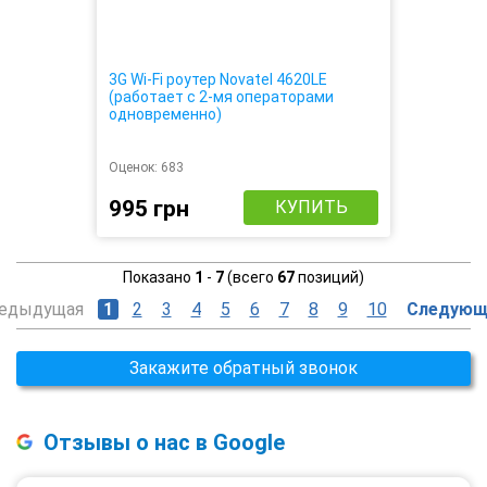
3G Wi-Fi роутер Novatel 4620LE
(работает с 2-мя операторами
одновременно)
Оценок:
683
995 грн
КУПИТЬ
Показано
1
-
7
(всего
67
позиций)
едыдущая
1
2
3
4
5
6
7
8
9
10
Следующ
Закажите обратный звонок
Отзывы о нас в Google