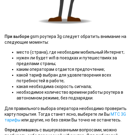
При выборе
gsm роутера 3g следует обратить внимание на
следующие моменты:
место (страна), где необходим мобильный Интернет;
нужен ли будет wifi в поездках и путешествиях за
пределами страны;
каким операторам отдается предпочтение;
какой тариф выбран для удовлетворения всех
потребностей в работе;
какая необходима скорость сигнала;
необходимое количество времени работы роутера в
автономном режиме, без подзарядки.
Для правильного выбора оператора необходимо проверить
карту покрытия. Тогда станет ясно, выберете ли Вы
МТС 3G
тарифы
или другие, но без связи Вы точно не останетесь.
Определившись
с вышеуказанными вопросами, можно