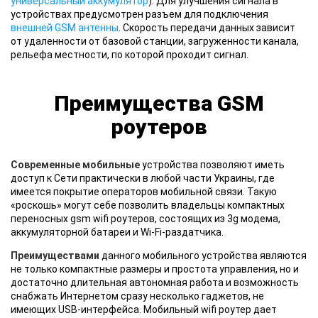
универсальный аккумулятор
). Для улучшения сигнала в
устройствах предусмотрен разъем для подключения
внешней GSM антенны
. Скорость передачи данных зависит
от удаленности от базовой станции, загруженности канала,
рельефа местности, по которой проходит сигнал.
Преимущества GSM
роутеров
Современные мобильные
устройства позволяют иметь
доступ к Сети практически в любой части Украины, где
имеется покрытие операторов мобильной связи. Такую
«роскошь» могут себе позволить владельцы компактных
переносных gsm wifi роутеров, состоящих из 3g модема,
аккумуляторной батареи и Wi-Fi-раздатчика.
Преимуществами
данного мобильного устройства являются
не только компактные размеры и простота управления, но и
достаточно длительная автономная работа и возможность
снабжать Интернетом сразу несколько гаджетов, не
имеющих USB-интерфейса. Мобильный wifi роутер дает