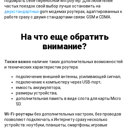
подбирать себе переносной wifi роутер. Для любителей
частых поездок свой выбор лучше остановить на
двухстандартных
gsm модемах роутерах, адаптированных к
работе сразу с двумя стандартами связи: GSM и CDMA.
На что еще обратить
внимание?
Также важно
наличие таких дополнительных возможностей
и технических характеристик роутера:
подключение внешней антенны, усиливающей сигнал;
подключение к компьютеру через USB-порт;
емкость аккумулятора;
размеры устройства;
дополнительная память в виде слота для карты Micro
SD.
Wi-Fi-роутеры
без дополнительных настроек, без проводов
позволяют подключать к Интернету сразу несколько
устройств: ноутбуки, планшеты, смартфоны, игровые