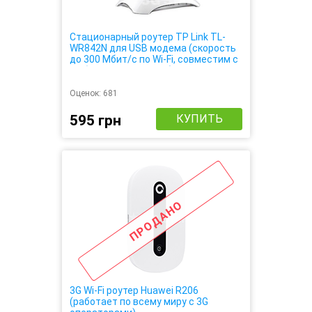
Стационарный роутер TP Link TL-
WR842N для USB модема (скорость
до 300 Мбит/с по Wi-Fi, совместим с
любым USB модемом)
Оценок:
681
595 грн
КУПИТЬ
ПРОДАНО
3G Wi-Fi роутер Huawei R206
(работает по всему миру с 3G