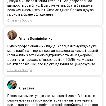
Дякую 4G Star за якісний інтернет. Все добре працює,
швидкість 50 мбіт/с. Довго не міг підібрати батькам в
село хоч якись інтернет. Окреме дякую Олександру за
якісно підібране обладнання!
Отзыв из Google
Vitaliy Dominichenko
Супер професіональний підхід. В селі, в якому будо дуже
мало надій на інтернет взагалі вдалося за кілька ітерацій
(пліч-о-пліч з технічною підтримкою та менеджерами)
досягнути нереальної швидкості в ~20МБіт/с. Можна
мріяти про більше, але я дуже вдячний за цей результат,
так як перші спроби впиралися в максимум 4-5 МБіт/с.
Отзыв из Google
Спробували усіх можливих операторів, обертав десятки
разів антену, змінили один раз модем з невеликою
доплатою і вдалося неможливе :) Дякую вам! Безумовно
вдячний і радий знайомству.
Olya Leva
Розповім вам ситуацію яка виникла зі мною. В батьків в
селі не ловить зв’язок про Інтернет я навіть не мріяла,
але не здавалася і пробувала різні провайдери і пристрої