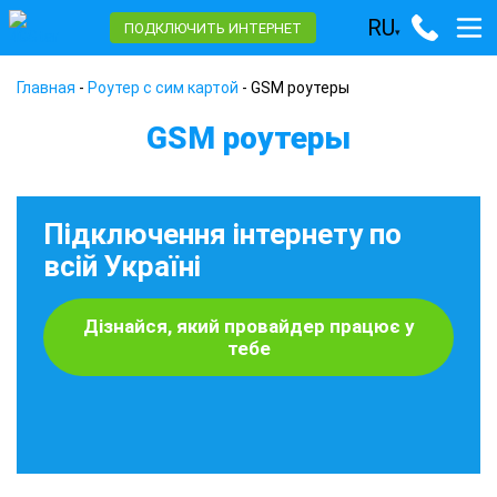
RU
ПОДКЛЮЧИТЬ ИНТЕРНЕТ
▾
Главная
-
Роутер с сим картой
-
GSM роутеры
GSM роутеры
Підключення інтернету по
всій Україні
Дізнайся, який провайдер працює у
тебе