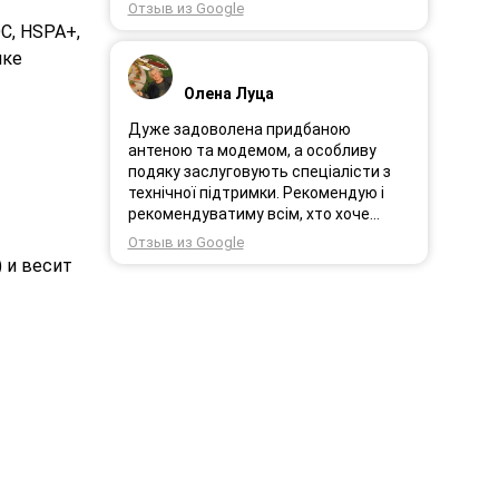
працює.
Отзыв из Google
C, HSPA+,
чке
Олена Луца
Дуже задоволена придбаною
антеною та модемом, а особливу
подяку заслуговують спеціалісти з
технічної підтримки. Рекомендую і
рекомендуватиму всім, хто хоче
користуватись безпровідним
Отзыв из Google
інтернетом.
 и весит