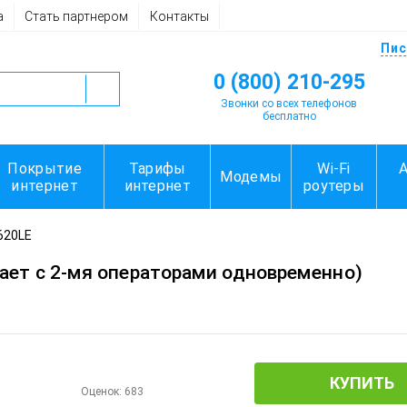
а
Стать партнером
Контакты
Пис
0 (800) 210-295
Звонки со всех телефонов
бесплатно
Покрытие
Тарифы
Wi-Fi
Модемы
интернет
интернет
роутеры
4620LE
ает с 2-мя операторами одновременно)
КУПИТЬ
Оценок:
683