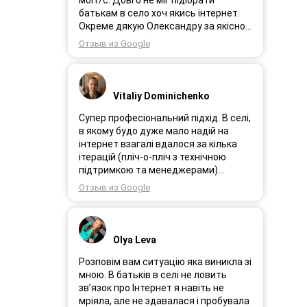
мбіт/с. Довго не міг підібрати
батькам в село хоч якись інтернет.
Окреме дякую Олександру за якісно
підібране обладнання!
Отзыв из Google
Vitaliy Dominichenko
Супер професіональний підхід. В селі,
в якому будо дуже мало надій на
інтернет взагалі вдалося за кілька
ітерацій (пліч-о-пліч з технічною
підтримкою та менеджерами)
досягнути нереальної швидкості в
Отзыв из Google
~20МБіт/с. Можна мріяти про більше,
але я дуже вдячний за цей
результат, так як перші спроби
впиралися в максимум 4-5 МБіт/с.
Olya Leva
Спробували усіх можливих
операторів, обертав десятки разів
Розповім вам ситуацію яка виникла зі
антену, змінили один раз модем з
мною. В батьків в селі не ловить
невеликою доплатою і вдалося
зв’язок про Інтернет я навіть не
неможливе :) Дякую вам! Безумовно
мріяла, але не здавалася і пробувала