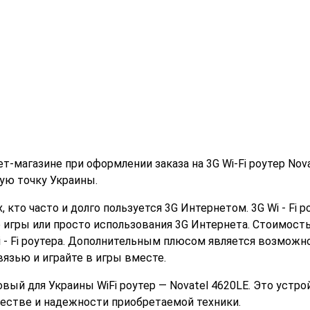
-магазине при оформлении заказа на 3G Wi-Fi роутер Nova
ую точку Украины.
кто часто и долго пользуется 3G Интернетом. 3G Wi - Fi р
 игры или просто использования 3G Интернета. Стоимость
i - Fi роутера. Дополнительным плюсом является возможн
вязью и играйте в игры вместе.
ый для Украины WiFi роутер — Novatel 4620LE. Это устро
честве и надежности приобретаемой техники.