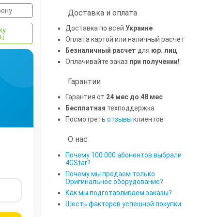
фону
Доставка и оплата
Доставка по всей
Украине
ку
яц
Оплата картой или наличный расчет
Безналичный расчет
для
юр. лиц
Оплачивайте заказ
при получении
!
Гарантии
Гарантия от
24 мес до 48 мес
Бесплатная
техподдержка
Посмотреть
отзывы
клиентов
О нас
Почему 100 000 абонентов выбрали
4GStar?
Почему мы продаем только
Оригинальное оборудование?
Как мы подготавливаем заказы?
Шесть факторов успешной покупки