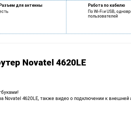
Разъем для антенны
Работа по кабелю
есть
По Wi-Fi и USB, одно
пользователей
оутер Novatel 4620LE
тбуками!
 Novatel 4620LE, также видео о подключении к внешней 