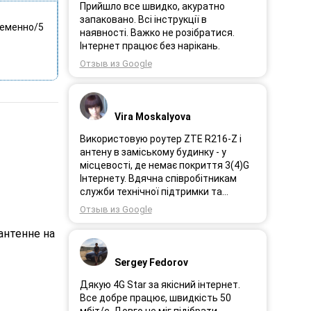
Прийшло все швидко, акуратно
запаковано. Всі інструкції в
временно/5
наявності. Важко не розібратися.
Інтернет працює без нарікань.
Отзыв из Google
Vira Moskalyova
Використовую роутер ZTE R216-Z і
антену в заміському будинку - у
місцевості, де немає покриття 3(4)G
Інтернету. Вдячна співробітникам
служби технічної підтримки та
інженерам за професійне і швидке
Отзыв из Google
сервісне обслуговування, ремонт і
налаштування обладнання. Через 3
антенне на
роки після покупки я не шкодую про
прийняте тоді рішення придбати
Sergey Fedorov
обладнання в компанії 3G star (зараз
4G star).
Дякую 4G Star за якісний інтернет.
Все добре працює, швидкість 50