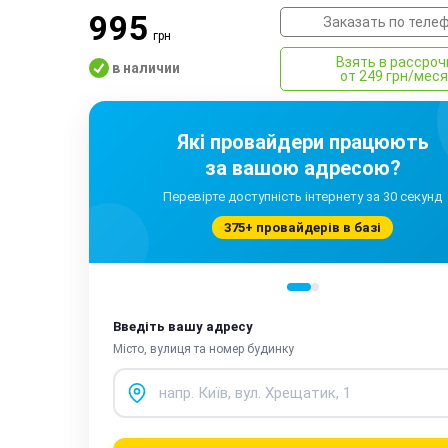
995
Заказать по теле
грн
Взять в рассроч
в наличии
от 249 грн/мес
Які провайдери працюють
за вашою адресою?
Перевірте доступність інтернету за 30 секунд
375+ провайдерів в базі
Введіть вашу адресу
Місто, вулиця та номер будинку