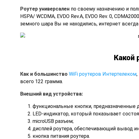
Роутер универсален
по своему назначению и пол
HSPA/ WCDMA, EVDO Rev.A, EVDO Rev. 0, CDMA2000
земного шара Вы не находились, интернет всегда 
Какой 
Как и большинство
WiFi роутеров Интертелеком
,
всего 122 грамма.
Внешний вид устройства:
функциональные кнопки, предназначенные д
LED-индикатор, который показывает состоян
microUSB разъем;
дисплей роутера, обеспечивающий вывод инф
кнопка питания роутера.