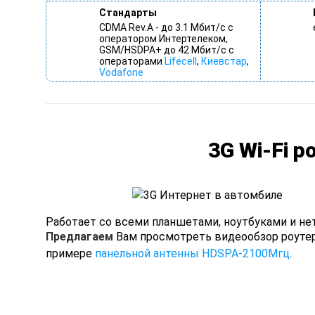
Стандарты
CDMA Rev.A - до 3.1 Мбит/c c
оператором Интертелеком,
GSM/HSDPA+ до 42 Мбит/с c
операторами
Lifecell
,
Киевстар
,
Vodafone
3G Wi-Fi р
Работает со всеми планшетами, ноутбуками и не
Предлагаем
Вам просмотреть видеообзор роутера
примере
панельной антенны HDSPA-2100Мгц
.