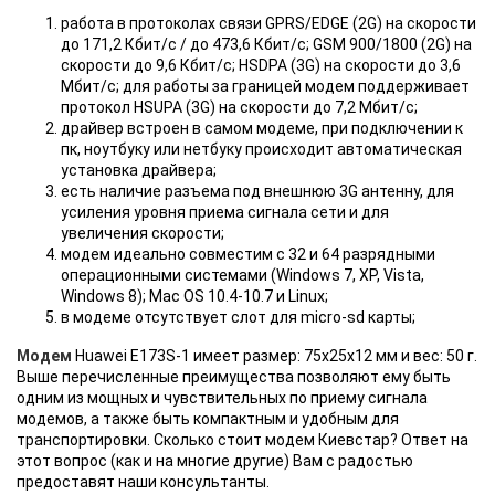
работа в протоколах связи GPRS/EDGE (2G) на скорости
до 171,2 Кбит/с / до 473,6 Кбит/с; GSM 900/1800 (2G) на
скорости до 9,6 Кбит/с; HSDPA (3G) на скорости до 3,6
Мбит/с; для работы за границей модем поддерживает
протокол HSUPA (3G) на скорости до 7,2 Мбит/с;
драйвер встроен в самом модеме, при подключении к
пк, ноутбуку или нетбуку происходит автоматическая
установка драйвера;
есть наличие разъема под внешнюю 3G антенну, для
усиления уровня приема сигнала сети и для
увеличения скорости;
модем идеально совместим с 32 и 64 разрядными
операционными системами (Windows 7, XP, Vista,
Windows 8); Mac OS 10.4-10.7 и Linux;
в модеме отсутствует слот для micro-sd карты;
Модем
Huawei E173S-1 имеет размер: 75x25x12 мм и вес: 50 г.
Выше перечисленные преимущества позволяют ему быть
одним из мощных и чувствительных по приему сигнала
модемов, а также быть компактным и удобным для
транспортировки. Сколько стоит модем Киевстар? Ответ на
этот вопрос (как и на многие другие) Вам с радостью
предоставят наши консультанты.