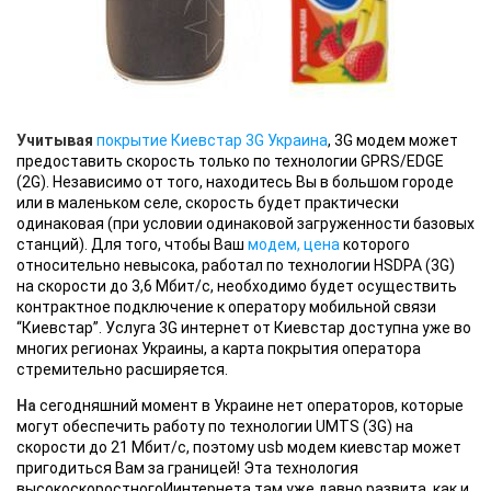
Учитывая
покрытие Киевстар 3G Украина
, 3G модем может
предоставить скорость только по технологии GPRS/EDGE
(2G). Независимо от того, находитесь Вы в большом городе
или в маленьком селе, скорость будет практически
одинаковая (при условии одинаковой загруженности базовых
станций). Для того, чтобы Ваш
модем, цена
которого
относительно невысока, работал по технологии HSDPA (3G)
на скорости до 3,6 Мбит/с, необходимо будет осуществить
контрактное подключение к оператору мобильной связи
“Киевстар”. Услуга 3G интернет от Киевстар доступна уже во
многих регионах Украины, а карта покрытия оператора
стремительно расширяется.
На
сегодняшний момент в Украине нет операторов, которые
могут обеспечить работу по технологии UMTS (3G) на
скорости до 21 Мбит/с, поэтому usb модем киевстар может
пригодиться Вам за границей! Эта технология
высокоскоростногоИинтернета там уже давно развита, как и