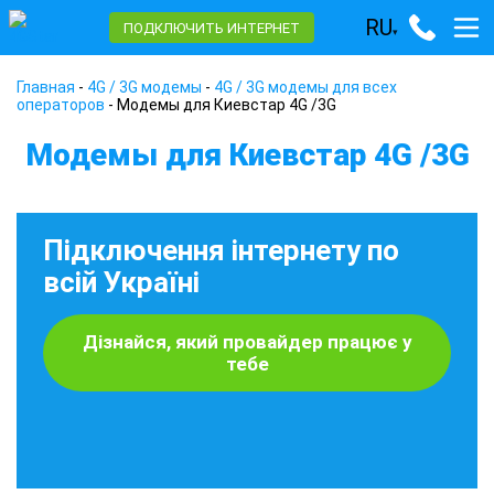
RU
ПОДКЛЮЧИТЬ ИНТЕРНЕТ
▾
Главная
-
4G / 3G модемы
-
4G / 3G модемы для всех
операторов
-
Модемы для Киевстар 4G /3G
Модемы для Киевстар 4G /3G
Підключення інтернету по
всій Україні
Дізнайся, який провайдер працює у
тебе