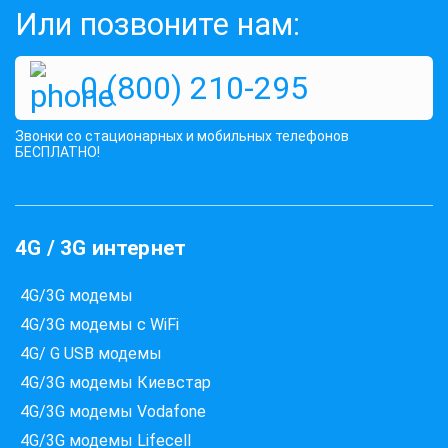
Или позвоните нам:
0 (800) 210-295
Звонки со стационарных и мобильных телефонов
БЕСПЛАТНО!
4G / 3G интернет
4G/3G модемы
Які провайдери працюють
за вашою адресою?
4G/3G модемы с WiFi
Перевірте доступність інтернету за 30 секунд
4G/ G USB модемы
375+ провайдерів в базі
4G/3G модемы Киевстар
4G/3G модемы Vodafone
4G/3G модемы Lifecell