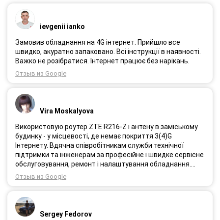
ievgenii ianko
Замовив обладнання на 4G інтернет. Прийшло все
швидко, акуратно запаковано. Всі інструкції в наявності.
Важко не розібратися. Інтернет працює без нарікань.
Отзыв из Google
Vira Moskalyova
Використовую роутер ZTE R216-Z і антену в заміському
будинку - у місцевості, де немає покриття 3(4)G
Інтернету. Вдячна співробітникам служби технічної
підтримки та інженерам за професійне і швидке сервісне
обслуговування, ремонт і налаштування обладнання.
Через 3 роки після покупки я не шкодую про прийняте
Отзыв из Google
тоді рішення придбати обладнання в компанії 3G star
(зараз 4G star).
Sergey Fedorov