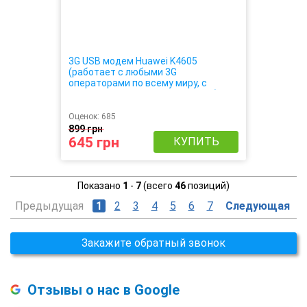
3G USB модем Huawei K4605
(работает с любыми 3G
операторами по всему миру, с
выходом под внешнюю антенну)
Оценок:
685
899 грн
645 грн
КУПИТЬ
Показано
1
-
7
(всего
46
позиций)
Предыдущая
1
2
3
4
5
6
7
Следующая
Закажите обратный звонок
Отзывы о нас в Google