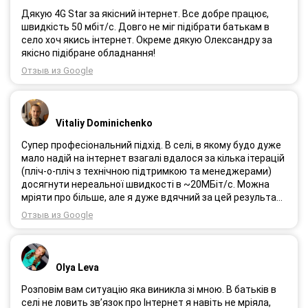
Дякую 4G Star за якісний інтернет. Все добре працює,
швидкість 50 мбіт/с. Довго не міг підібрати батькам в
село хоч якись інтернет. Окреме дякую Олександру за
якісно підібране обладнання!
Отзыв из Google
Vitaliy Dominichenko
Супер професіональний підхід. В селі, в якому будо дуже
мало надій на інтернет взагалі вдалося за кілька ітерацій
(пліч-о-пліч з технічною підтримкою та менеджерами)
досягнути нереальної швидкості в ~20МБіт/с. Можна
мріяти про більше, але я дуже вдячний за цей результат,
так як перші спроби впиралися в максимум 4-5 МБіт/с.
Отзыв из Google
Спробували усіх можливих операторів, обертав десятки
разів антену, змінили один раз модем з невеликою
доплатою і вдалося неможливе :) Дякую вам! Безумовно
вдячний і радий знайомству.
Olya Leva
Розповім вам ситуацію яка виникла зі мною. В батьків в
селі не ловить зв’язок про Інтернет я навіть не мріяла,