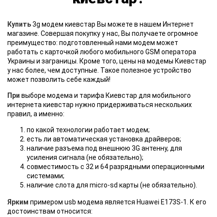
Купить
3g модем киевстар Вы можете в нашем Интернет
магазине. Совершая покупку у нас, Вы получаете огромное
преимущество: подготовленный нами модем может
работать с карточкой любого мобильного GSM оператора
Украины и заграницы. Кроме того, цены на модемы Киевстар
у нас более, чем доступные. Такое полезное устройство
может позволить себе каждый!
При
выборе модема и тарифа Киевстар для мобильного
интернета киевстар нужно придерживаться нескольких
правил, а именно:
по какой технологии работает модем;
есть ли автоматическая установка драйверов;
наличие разъема под внешнюю 3G антенну, для
усиления сигнала (не обязательно);
совместимость с 32 и 64 разрядными операционными
системами;
наличие слота для micro-sd карты (не обязательно).
Ярким
примером usb модема является Huawei E173S-1. К его
достоинствам относится: