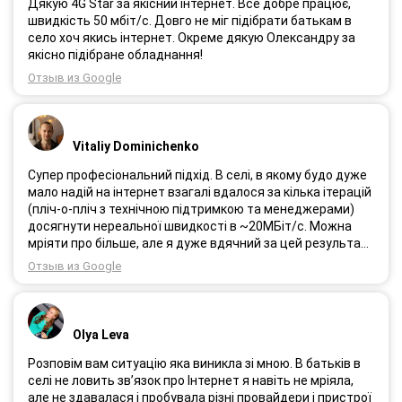
Дякую 4G Star за якісний інтернет. Все добре працює,
швидкість 50 мбіт/с. Довго не міг підібрати батькам в
село хоч якись інтернет. Окреме дякую Олександру за
якісно підібране обладнання!
Отзыв из Google
Vitaliy Dominichenko
Супер професіональний підхід. В селі, в якому будо дуже
мало надій на інтернет взагалі вдалося за кілька ітерацій
(пліч-о-пліч з технічною підтримкою та менеджерами)
досягнути нереальної швидкості в ~20МБіт/с. Можна
мріяти про більше, але я дуже вдячний за цей результат,
так як перші спроби впиралися в максимум 4-5 МБіт/с.
Отзыв из Google
Спробували усіх можливих операторів, обертав десятки
разів антену, змінили один раз модем з невеликою
доплатою і вдалося неможливе :) Дякую вам! Безумовно
вдячний і радий знайомству.
Olya Leva
Розповім вам ситуацію яка виникла зі мною. В батьків в
селі не ловить зв’язок про Інтернет я навіть не мріяла,
але не здавалася і пробувала різні провайдери і пристрої