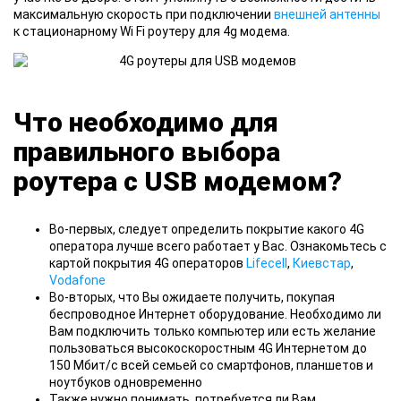
максимальную скорость при подключении
внешней антенны
к стационарному Wi Fi роутеру для 4g модема.
Что необходимо для
правильного выбора
роутера с USB модемом?
Во-первых, следует определить покрытие какого 4G
оператора лучше всего работает у Вас. Ознакомьтесь с
картой покрытия 4G операторов
Lifecell
,
Киевстар
,
Vodafone
Во-вторых, что Вы ожидаете получить, покупая
беспроводное Интернет оборудование. Необходимо ли
Вам подключить только компьютер или есть желание
пользоваться высокоскоростным 4G Интернетом до
150 Мбит/с всей семьей со смартфонов, планшетов и
ноутбуков одновременно
Также нужно понимать, потребуется ли Вам