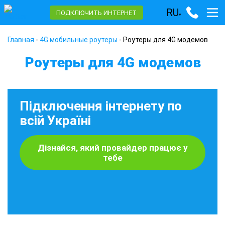
RU
ПОДКЛЮЧИТЬ ИНТЕРНЕТ
▾
Главная
-
4G мобильные роутеры
-
Роутеры для 4G модемов
Роутеры для 4G модемов
Підключення інтернету по
всій Україні
Дізнайся, який провайдер працює у
тебе