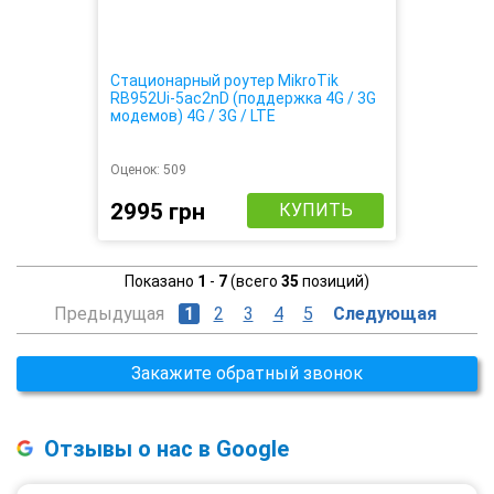
Стационарный роутер MikroTik
RB952Ui-5ac2nD (поддержка 4G / 3G
модемов) 4G / 3G / LTE
Оценок:
509
2995 грн
КУПИТЬ
Показано
1
-
7
(всего
35
позиций)
Предыдущая
1
2
3
4
5
Следующая
Закажите обратный звонок
Отзывы о нас в Google