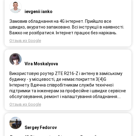
ievgenii ianko
Замовив обладнання на 4G інтернет. Прийшло все
швидко, акуратно запаковано. Всі інструкції в наявності.
Важко не розібратися. Інтернет працює без нарікань.
Отзыв из Google
Vira Moskalyova
Використовую роутер ZTE R216-Z і антену в заміському
будинку - у місцевості, де немає покриття 3(4)G
Інтернету. Вдячна співробітникам служби технічної
підтримки та інженерам за професійне і швидке сервісне
обслуговування, ремонт і налаштування обладнання.
Через 3 роки після покупки я не шкодую про прийняте
Отзыв из Google
тоді рішення придбати обладнання в компанії 3G star
(зараз 4G star).
Sergey Fedorov