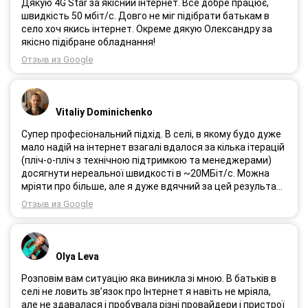
Дякую 4G Star за якісний інтернет. Все добре працює,
швидкість 50 мбіт/с. Довго не міг підібрати батькам в
село хоч якись інтернет. Окреме дякую Олександру за
якісно підібране обладнання!
Отзыв из Google
Vitaliy Dominichenko
Супер професіональний підхід. В селі, в якому будо дуже
мало надій на інтернет взагалі вдалося за кілька ітерацій
(пліч-о-пліч з технічною підтримкою та менеджерами)
досягнути нереальної швидкості в ~20МБіт/с. Можна
мріяти про більше, але я дуже вдячний за цей результат,
так як перші спроби впиралися в максимум 4-5 МБіт/с.
Отзыв из Google
Спробували усіх можливих операторів, обертав десятки
разів антену, змінили один раз модем з невеликою
доплатою і вдалося неможливе :) Дякую вам! Безумовно
вдячний і радий знайомству.
Olya Leva
Розповім вам ситуацію яка виникла зі мною. В батьків в
селі не ловить зв’язок про Інтернет я навіть не мріяла,
але не здавалася і пробувала різні провайдери і пристрої