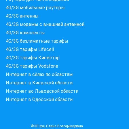
4G/3G мобильные роутеры
4G/3G антенны
4G/3G модемы c внешней антенной
4G/3G комплекты
4G/3G безлимитные тарифы
Які провайдери працюють
4G/3G тарифы Lifecell
за вашою адресою?
Перевірте доступність інтернету за 30 секунд
4G/3G тарифы Киевстар
375+ провайдерів в базі
4G/3G тарифы Vodafone
Интернет в сёлах по областям
Интернет в Киевской области
Интернет во Львовской области
Введіть вашу адресу
Місто, вулиця та номер будинку
Интернет в Одесской области
ПЕРЕВІРИТИ ПРОВАЙДЕРІВ
ФОП Куц Олена Володимирівна