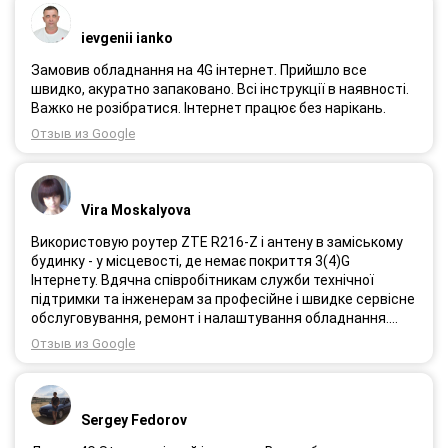
ievgenii ianko
Замовив обладнання на 4G інтернет. Прийшло все
швидко, акуратно запаковано. Всі інструкції в наявності.
Важко не розібратися. Інтернет працює без нарікань.
Отзыв из Google
Vira Moskalyova
Використовую роутер ZTE R216-Z і антену в заміському
будинку - у місцевості, де немає покриття 3(4)G
Інтернету. Вдячна співробітникам служби технічної
підтримки та інженерам за професійне і швидке сервісне
обслуговування, ремонт і налаштування обладнання.
Через 3 роки після покупки я не шкодую про прийняте
Отзыв из Google
тоді рішення придбати обладнання в компанії 3G star
(зараз 4G star).
Sergey Fedorov