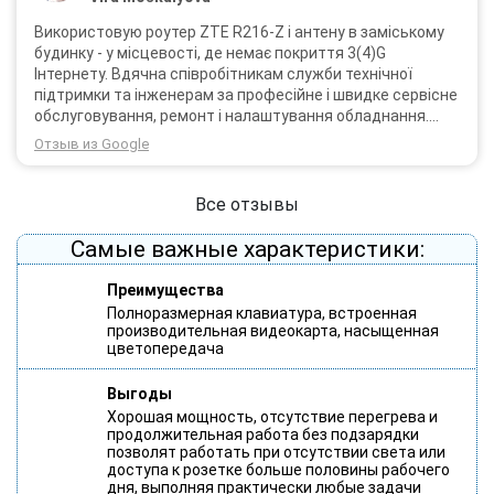
Використовую роутер ZTE R216-Z і антену в заміському
будинку - у місцевості, де немає покриття 3(4)G
Інтернету. Вдячна співробітникам служби технічної
підтримки та інженерам за професійне і швидке сервісне
обслуговування, ремонт і налаштування обладнання.
Через 3 роки після покупки я не шкодую про прийняте
Отзыв из Google
тоді рішення придбати обладнання в компанії 3G star
(зараз 4G star).
Все отзывы
Самые важные характеристики:
Преимущества
Полноразмерная клавиатура, встроенная
производительная видеокарта, насыщенная
цветопередача
Выгоды
Хорошая мощность, отсутствие перегрева и
продолжительная работа без подзарядки
позволят работать при отсутствии света или
доступа к розетке больше половины рабочего
дня, выполняя практически любые задачи