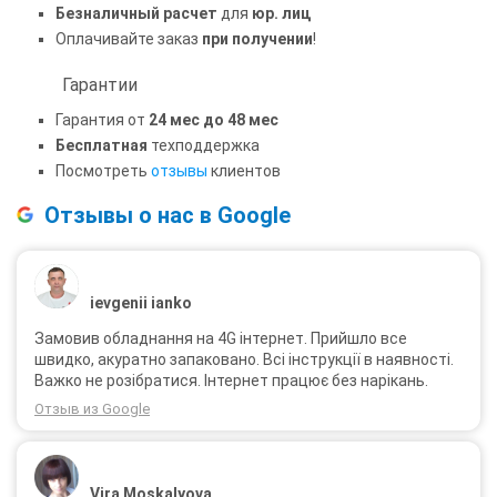
Безналичный расчет
для
юр. лиц
Оплачивайте заказ
при получении
!
Гарантии
Гарантия от
24 мес до 48 мес
Бесплатная
техподдержка
Посмотреть
отзывы
клиентов
Отзывы о нас в Google
ievgenii ianko
Замовив обладнання на 4G інтернет. Прийшло все
швидко, акуратно запаковано. Всі інструкції в наявності.
Важко не розібратися. Інтернет працює без нарікань.
Отзыв из Google
Vira Moskalyova