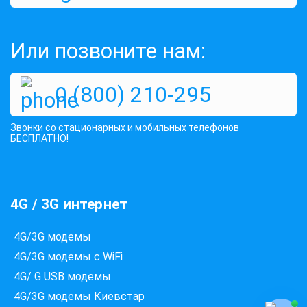
Или позвоните нам:
0 (800) 210-295
Які провайдери працюють
за вашою адресою?
Перевірте доступність інтернету за 30 секунд
Звонки со стационарных и мобильных телефонов
БЕСПЛАТНО!
375+ провайдерів в базі
4G / 3G интернет
Введіть вашу адресу
Місто, вулиця та номер будинку
4G/3G модемы
4G/3G модемы с WiFi
ПЕРЕВІРИТИ ПРОВАЙДЕРІВ
4G/ G USB модемы
4G/3G модемы Киевстар