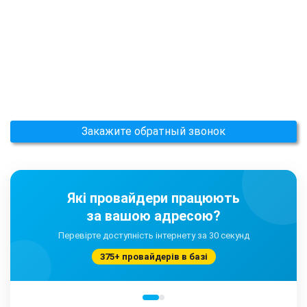
Закажите обратный звонок
Які провайдери працюють
за вашою адресою?
Перевірте доступність інтернету за 30 секунд
375+ провайдерів в базі