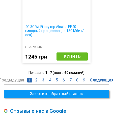
4G 3G Wi-Fi роутер Alcatel EE40
(мощный процессор, до 150 Мбит/
сек)
Оценок:
602
1245 грн
КУПИТЬ
Показано
1
-
7
(всего
60
позиций)
Предыдущая
1
2
3
4
5
6
7
8
9
Следующа
Закажите обратный звонок
Отзывы о нас в Google