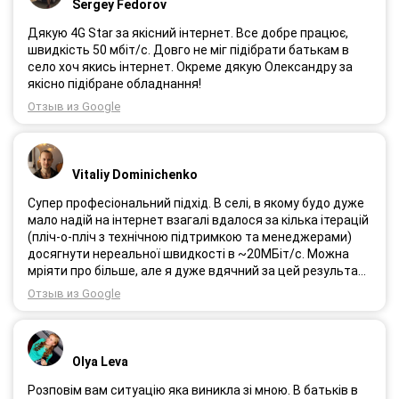
Sergey Fedorov
Дякую 4G Star за якісний інтернет. Все добре працює,
швидкість 50 мбіт/с. Довго не міг підібрати батькам в
село хоч якись інтернет. Окреме дякую Олександру за
якісно підібране обладнання!
Отзыв из Google
Vitaliy Dominichenko
Супер професіональний підхід. В селі, в якому будо дуже
мало надій на інтернет взагалі вдалося за кілька ітерацій
(пліч-о-пліч з технічною підтримкою та менеджерами)
досягнути нереальної швидкості в ~20МБіт/с. Можна
мріяти про більше, але я дуже вдячний за цей результат,
так як перші спроби впиралися в максимум 4-5 МБіт/с.
Отзыв из Google
Спробували усіх можливих операторів, обертав десятки
разів антену, змінили один раз модем з невеликою
доплатою і вдалося неможливе :) Дякую вам! Безумовно
вдячний і радий знайомству.
Olya Leva
Розповім вам ситуацію яка виникла зі мною. В батьків в