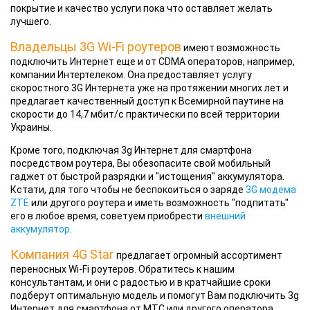
покрытие и качество услуги пока что оставляет желать
лучшего.
Владельцы 3G Wi-Fi роутеров
имеют возможность
подключить Интернет еще и от CDMA операторов, например,
компании Интертелеком. Она предоставляет услугу
скоростного 3G Интернета уже на протяжении многих лет и
предлагает качественный доступ к Всемирной паутине на
скорости до 14,7 мбит/с практически по всей территории
Украины.
Кроме того, подключая 3g Интернет для смартфона
посредством роутера, Вы обезопасите свой мобильный
гаджет от быстрой разрядки и "истощения" аккумулятора.
Кстати, для того чтобы не беспокоиться о заряде
3G модема
ZTE
или другого роутера и иметь возможность "подпитать"
его в любое время, советуем приобрести
внешний
аккумулятор
.
Компания 4G Star
предлагает огромный ассортимент
переносных Wi-Fi роутеров. Обратитесь к нашим
консультантам, и они с радостью и в кратчайшие сроки
подберут оптимальную модель и помогут Вам подключить 3g
Интернет для смартфона от МТС или другого оператора.