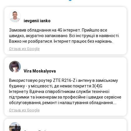
ievgenii ianko
Замовив обладнання на 4G інтернет. Прийшло все
швидко, акуратно запаковано. Всі інструкції в наявності.
Важко не розібратися. Інтернет працює без нарікань.
Отзыв из Google
Vira Moskalyova
Використовую роутер ZTE R216-Z і антену в заміському
будинку - у місцевості, де немає покриття 3(4)G
Інтернету. Вдячна співробітникам служби технічної
підтримки та інженерам за професійне і швидке сервісне
обслуговування, ремонт і налаштування обладнання.
Через 3 роки після покупки я не шкодую про прийняте
Отзыв из Google
тоді рішення придбати обладнання в компанії 3G star
(зараз 4G star).