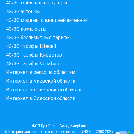
4G/3G мобильные роутеры
4G/3G антенны
4G/3G модемы c внешней антенной
4G/3G комплекты
4G/3G безлимитные тарифы
Які провайдери працюють
4G/3G тарифы Lifecell
за вашою адресою?
Перевірте доступність інтернету за 30 секунд
4G/3G тарифы Киевстар
375+ провайдерів в базі
4G/3G тарифы Vodafone
Интернет в сёлах по областям
Интернет в Киевской области
Интернет во Львовской области
Введіть вашу адресу
Місто, вулиця та номер будинку
Интернет в Одесской области
ПЕРЕВІРИТИ ПРОВАЙДЕРІВ
ФОП Куц Олена Володимирівна
© Интернет магазин беспроводного интернета
4GStar
2008-2026