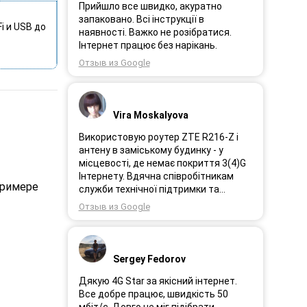
Прийшло все швидко, акуратно
запаковано. Всі інструкції в
i и USB до
наявності. Важко не розібратися.
Інтернет працює без нарікань.
Отзыв из Google
Vira Moskalyova
Використовую роутер ZTE R216-Z і
антену в заміському будинку - у
місцевості, де немає покриття 3(4)G
Інтернету. Вдячна співробітникам
примере
служби технічної підтримки та
інженерам за професійне і швидке
Отзыв из Google
сервісне обслуговування, ремонт і
налаштування обладнання. Через 3
роки після покупки я не шкодую про
прийняте тоді рішення придбати
Sergey Fedorov
обладнання в компанії 3G star (зараз
4G star).
Дякую 4G Star за якісний інтернет.
Все добре працює, швидкість 50