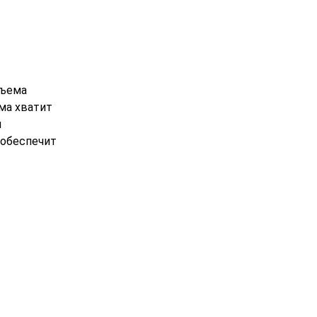
бъема
ма хватит
м
 обеспечит