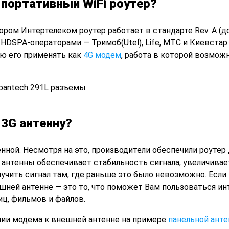
портативный WiFi роутер?
ром Интертелеком роутер работает в стандарте Rev. A (до
/HDSPA-операторами — Тримоб(Utel), Life, MTC и Киевстар 
ю его применять как
4G модем
, работа в которой возможн
3G антенну?
ной. Несмотря на это, производители обеспечили роутер
антенны обеспечивает стабильность сигнала, увеличивае
лучить сигнал там, где раньше это было невозможно. Есл
ешней антенне — это то, что поможет Вам пользоваться ин
иц, фильмов и файлов.
ии модема к внешней антенне на примере
панельной ант