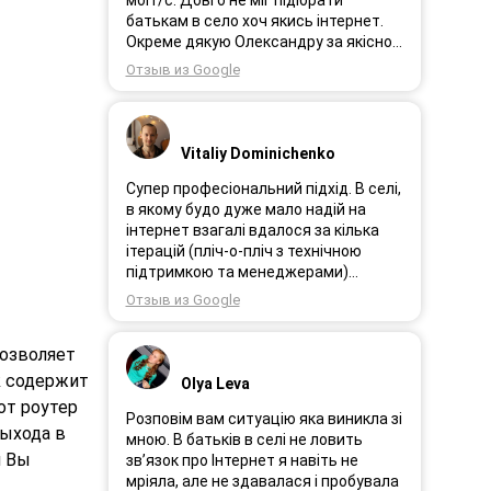
мбіт/с. Довго не міг підібрати
батькам в село хоч якись інтернет.
Окреме дякую Олександру за якісно
підібране обладнання!
Отзыв из Google
Vitaliy Dominichenko
Супер професіональний підхід. В селі,
в якому будо дуже мало надій на
інтернет взагалі вдалося за кілька
ітерацій (пліч-о-пліч з технічною
підтримкою та менеджерами)
досягнути нереальної швидкості в
Отзыв из Google
~20МБіт/с. Можна мріяти про більше,
але я дуже вдячний за цей
позволяет
результат, так як перші спроби
впиралися в максимум 4-5 МБіт/с.
k содержит
Olya Leva
Спробували усіх можливих
от роутер
операторів, обертав десятки разів
Розповім вам ситуацію яка виникла зі
ыхода в
антену, змінили один раз модем з
мною. В батьків в селі не ловить
м Вы
невеликою доплатою і вдалося
зв’язок про Інтернет я навіть не
неможливе :) Дякую вам! Безумовно
мріяла, але не здавалася і пробувала