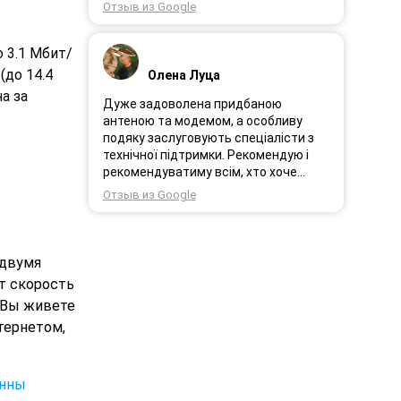
працює.
Отзыв из Google
 3.1 Мбит/
(до 14.4
Олена Луца
а за
Дуже задоволена придбаною
антеною та модемом, а особливу
подяку заслуговують спеціалісти з
технічної підтримки. Рекомендую і
рекомендуватиму всім, хто хоче
користуватись безпровідним
Отзыв из Google
інтернетом.
 двумя
т скорость
и Вы живете
тернетом,
енны