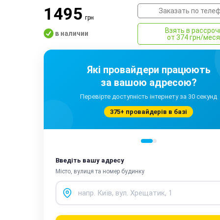
1495
Заказать по теле
грн
Взять в рассроч
в наличии
от 374 грн/мес
Які провайдери працюють
за вашою адресою?
Перевірте доступність інтернету за 30 секунд
375+ провайдерів в базі
Введіть вашу адресу
Місто, вулиця та номер будинку