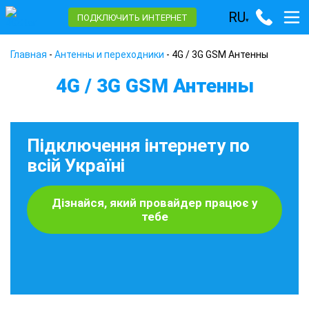
RU
ПОДКЛЮЧИТЬ ИНТЕРНЕТ
▾
Главная
-
Антенны и переходники
-
4G / 3G GSM Антенны
4G / 3G GSM Антенны
Підключення інтернету по
всій Україні
Дізнайся, який провайдер працює у
тебе