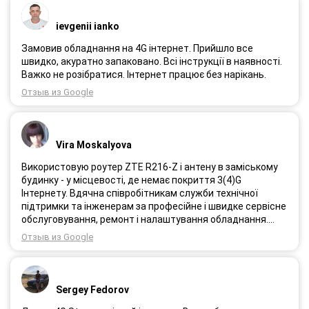
ievgenii ianko
Замовив обладнання на 4G інтернет. Прийшло все
швидко, акуратно запаковано. Всі інструкції в наявності.
Важко не розібратися. Інтернет працює без нарікань.
Отзыв из Google
Vira Moskalyova
Використовую роутер ZTE R216-Z і антену в заміському
будинку - у місцевості, де немає покриття 3(4)G
Інтернету. Вдячна співробітникам служби технічної
підтримки та інженерам за професійне і швидке сервісне
обслуговування, ремонт і налаштування обладнання.
Через 3 роки після покупки я не шкодую про прийняте
Отзыв из Google
тоді рішення придбати обладнання в компанії 3G star
(зараз 4G star).
Sergey Fedorov