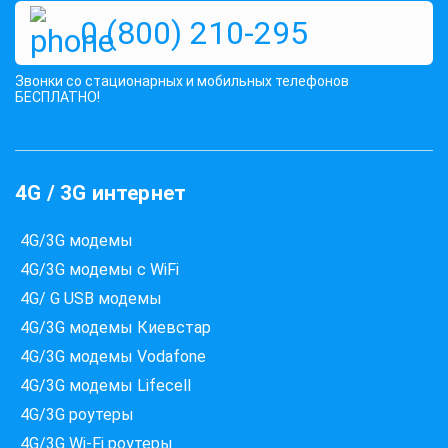
0 (800) 210-295
Звонки со стационарных и мобильных телефонов
БЕСПЛАТНО!
4G / 3G интернет
4G/3G модемы
Які провайдери працюють
за вашою адресою?
4G/3G модемы с WiFi
Перевірте доступність інтернету за 30 секунд
4G/ G USB модемы
375+ провайдерів в базі
4G/3G модемы Киевстар
4G/3G модемы Vodafone
4G/3G модемы Lifecell
4G/3G роутеры
Введіть вашу адресу
Місто, вулиця та номер будинку
4G/3G Wi-Fi роутеры