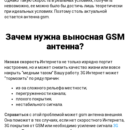
Однако такую скорость в реальных условиях, получить
невозможно, ее можно было бы достичь лишь теоретически
при идеальных условиях. Поэтому столь актуальной
остается антенна gsm.
Зачем нужна выносная GSM
антенна?
Низкая скорость
Интернета не только изрядно портит
настроение, но и может снизить качество жизни или вовсе
накрыть “медным тазом” Вашу работу. 3G Интернет может
“тормозить” по ряду причин:
из-за сложного рельефа местности;
перегруженности канала;
плохого покрытия;
нестабильного сигнала.
Справиться
с этой проблемой может gsm антенна внешняя.
Она поможет в тех случаях, если нет скоростного Интернета,
3G покрытия от GSM или необходимо усиление сигнала
3G