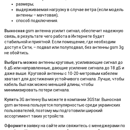
размеры;
выдерживаемая нагрузку в случае ветра (если модель
антенны – мачтовая);
способ подключения.
Выносная
gsm антенна усилит сигнал, обеспечит надежную
связь, в результате чего работа в Интернете будет
стабильной и приятной. Если помещение, где необходим
доступ к Сети, – подвал или полуподвал, без антенны gsm 3g
не обойтись.
Выбрать можно
антенны круговые, усиливающие сигнал до
6 дБ или направленные, дающие усиление сигнала до 18 дБ и
даже выше. Круговой антенны с 10-20-метровым кабелем
хватает для достижения устойчивого сигнала. Лучше, чтобы
кабель был как можно меньшей длины, чтобы
минимизировать потери сигнала.
Купить
3G антенну Вы можете в компании 3GStar. Выносная
gsm антенна пользуется популярностью среди украинских
пользователей, поэтому мы подготовили широкий
ассортимент таких устройств.
Оформите
заявку на сайте или свяжитесь с менеджерами по