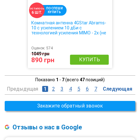
ПОСПЕШИ
ОСТАЛОСЬ
КУПИТЬ
6 ШТ.
Комнатная антенна 4GStar Abrams-
10 с усилением 10 дБи с
технологией усиления MIMO - 2х (не
требует настройки, крепиться на
окно, усиливает 3G 4G сигнал в 2
раза)
Оценок:
574
1049 грн
890 грн
КУПИТЬ
Показано
1
-
7
(всего
47
позиций)
Предыдущая
1
2
3
4
5
6
7
Следующая
Закажите обратный звонок
Отзывы о нас в Google