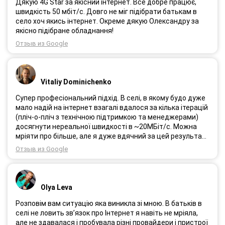
Дякую 4G Star за якісний інтернет. Все добре працює,
швидкість 50 мбіт/с. Довго не міг підібрати батькам в
село хоч якись інтернет. Окреме дякую Олександру за
якісно підібране обладнання!
Отзыв из Google
Vitaliy Dominichenko
Супер професіональний підхід. В селі, в якому будо дуже
мало надій на інтернет взагалі вдалося за кілька ітерацій
(пліч-о-пліч з технічною підтримкою та менеджерами)
досягнути нереальної швидкості в ~20МБіт/с. Можна
мріяти про більше, але я дуже вдячний за цей результат,
так як перші спроби впиралися в максимум 4-5 МБіт/с.
Отзыв из Google
Спробували усіх можливих операторів, обертав десятки
разів антену, змінили один раз модем з невеликою
доплатою і вдалося неможливе :) Дякую вам! Безумовно
вдячний і радий знайомству.
Olya Leva
Розповім вам ситуацію яка виникла зі мною. В батьків в
селі не ловить зв’язок про Інтернет я навіть не мріяла,
але не здавалася і пробувала різні провайдери і пристрої