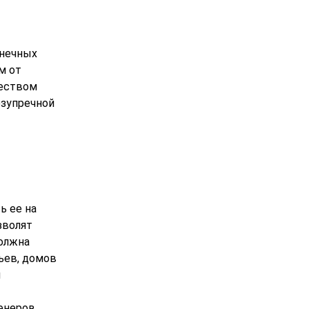
лнечных
м от
ществом
езупречной
ь ее на
зволят
должна
ьев, домов
ы
женеров