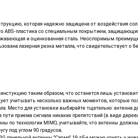
струкцию, которая надежно защищена от воздействия со
ного ABS-пластика со специальным покрытием, защищающи
нержавеющая и оцинкованная сталь. Неоспоримым преиму
ьзована лазерная резка металла, что свидетельствует о б
и инстукцию таким образом, что останется лишь установит
едует учитывать несколько важных моментов, которые по
ла. Место для установки выбирайте тщательно: антенна 
 пути приема сигнала никаких препятствий (в виде дерев
енны по технологии MIMO, учитывайте, что антенны должн
гу под углом 90 градусов.
 3G панельной антенны "Сарма" 19 дБи можно узнать у ин