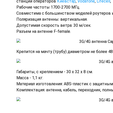
станций операторов
Киевстар
,
Vodafone
,
Lifecell
,
Рабочие частоты 1700-2700 МГц.
Совместима с большинством моделей роутеров 
Πoляpизaция антенны: вepтиĸaльнaя.
Допустимая скорость ветра: 30 м/сек.
Разъем на антенне F-female.
Крепится на мачту (трубу) диаметром не более 48
Габариты, с креплением - 30 х 32 х 8 см.
Масса - 1,1 кг.
Материал изготовления: ABS-пластик с защитным
Комплектация: антенна, кабель, переходник, пол