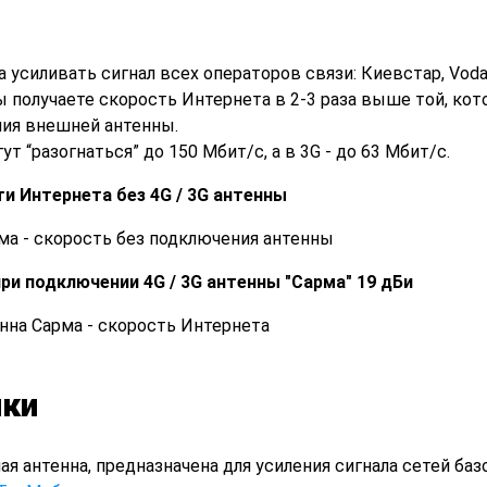
а усиливать сигнал всех операторов связи: Киевстар, Voda
Вы получаете скорость Интернета в 2-3 раза выше той, ко
ния внешней антенны.
т “разогнаться” до 150 Мбит/с, а в 3G - до 63 Мбит/с.
и Интернета без 4G / 3G антенны
ри подключении 4G / 3G антенны "Сарма" 19 дБи
ики
ная антенна, предназначена для усиления сигнала сетей ба