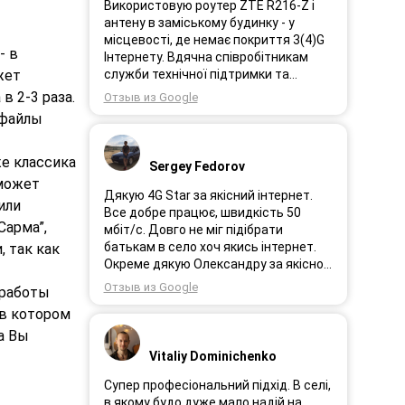
Використовую роутер ZTE R216-Z і
антену в заміському будинку - у
місцевості, де немає покриття 3(4)G
- в
Інтернету. Вдячна співробітникам
служби технічної підтримки та
жет
інженерам за професійне і швидке
в 2-3 раза.
Отзыв из Google
сервісне обслуговування, ремонт і
 файлы
налаштування обладнання. Через 3
роки після покупки я не шкодую про
прийняте тоді рішення придбати
же классика
Sergey Fedorov
обладнання в компанії 3G star (зараз
 может
4G star).
Дякую 4G Star за якісний інтернет.
или
Все добре працює, швидкість 50
Сарма”,
мбіт/с. Довго не міг підібрати
батькам в село хоч якись інтернет.
 так как
Окреме дякую Олександру за якісно
підібране обладнання!
Отзыв из Google
 работы
 в котором
а Вы
Vitaliy Dominichenko
Супер професіональний підхід. В селі,
в якому будо дуже мало надій на