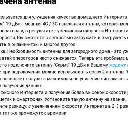
ачена антенна
спользуется для улучшения качества домашнего Интернета 
а" 19 дБи - мощная 4G / 3G панельная антенна, которая мо
ератора и, в результате - увеличения скорости Интернета 
корости, Вы сможете с легкостью загружать и выгружать
ть в онлайн-игры и многое другое
ка. Необходимость антенны для загородного дома - это у
 сетей операторов часто снижается. Теперь эта проблема
сто подключите антенну "Сарма" 19 дБи к Вашему
модему
ну, при подключении можно использовать сразу 2 антенны “
 позволяет получить максимальное усиление сигнала сети,
 и получения данных
офисного Интернета и получения более высокой скорости
шетах и смартфонах. Установите такую антенну на здании,
ете разницу: с увеличением скорости Интернета в 2-3 раз
за тот же промежуток времени