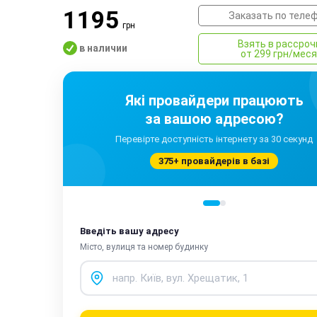
1195
Заказать по теле
грн
Взять в рассроч
в наличии
от 299 грн/мес
Які провайдери працюють
за вашою адресою?
Перевірте доступність інтернету за 30 секунд
375+ провайдерів в базі
Введіть вашу адресу
Місто, вулиця та номер будинку