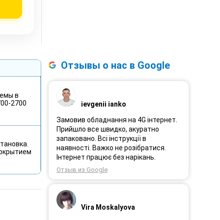
Отзывы о нас в Google
демы в
700-2700
ievgenii ianko
Замовив обладнання на 4G інтернет.
Прийшло все швидко, акуратно
запаковано. Всі інструкції в
тановка.
наявності. Важко не розібратися.
покрытием
Інтернет працює без нарікань.
Отзыв из Google
Vira Moskalyova