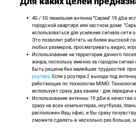
Для каких целей предназн
4G / 3G панельная антенна "Сарма" 19 дБи и
городской квартире или частном доме. "Сарм
использоваться для усиления сигнала сети оп
Это позволит работать на более высокой с
любых размеров, просматривать видео, игра
Использование на территории дачного посел
жанра, поскольку именно за городом сигнал
быть решена без малейших трудностей: про
роутеру
. Если у роутера 2 выхода под антен
работающих по технологии MIMO. Технология
использует сразу два канала - для передачи
Использование антенны 19 дБи в качестве 
сразу на всех компьютерах, ноутбуках, план
расположен Ваш офис, и Вы сразу почувству
сможете сделать в несколько раз больше, 