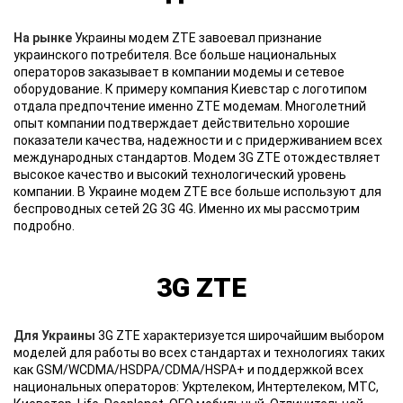
На рынке
Украины модем ZTE завоевал признание
украинского потребителя. Все больше национальных
операторов заказывает в компании модемы и сетевое
оборудование. К примеру компания Киевстар с логотипом
отдала предпочтение именно ZTE модемам. Многолетний
опыт компании подтверждает действительно хорошие
показатели качества, надежности и с придерживанием всех
международных стандартов. Модем 3G ZTE отождествляет
высокое качество и высокий технологический уровень
компании. В Украине модем ZTE все больше используют для
беспроводных сетей 2G 3G 4G. Именно их мы рассмотрим
подробно.
3G ZTE
Для Украины
3G ZTE характеризуется широчайшим выбором
моделей для работы во всех стандартах и технологиях таких
как GSM/WCDMA/HSDPA/CDMA/HSPA+ и поддержкой всех
национальных операторов: Укртелеком, Интертелеком, МТС,