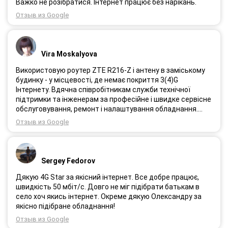
Важко не розібратися. Інтернет працює без нарікань.
Отзыв из Google
Vira Moskalyova
Використовую роутер ZTE R216-Z і антену в заміському
будинку - у місцевості, де немає покриття 3(4)G
Інтернету. Вдячна співробітникам служби технічної
підтримки та інженерам за професійне і швидке сервісне
обслуговування, ремонт і налаштування обладнання.
Через 3 роки після покупки я не шкодую про прийняте
Отзыв из Google
тоді рішення придбати обладнання в компанії 3G star
(зараз 4G star).
Sergey Fedorov
Дякую 4G Star за якісний інтернет. Все добре працює,
швидкість 50 мбіт/с. Довго не міг підібрати батькам в
село хоч якись інтернет. Окреме дякую Олександру за
якісно підібране обладнання!
Отзыв из Google