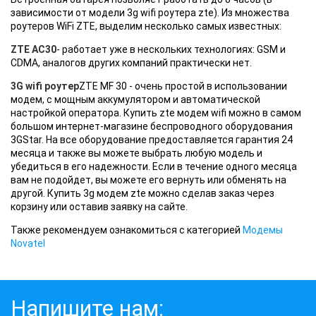
зависимости от модели 3g wifi роутера zte). Из множества
роутеров WiFi ZTE, выделим несколько самых известных:
ZTE AC30
- работает уже в нескольких технологиях: GSM и
CDMA, аналогов других компаний практически нет.
3G wifi роутер
ZTE MF 30 - очень простой в использовании
модем, с мощным аккумулятором и автоматической
настройкой оператора. Купить zte модем wifi можно в самом
большом интернет-магазине беспроводного оборудования
3GStar. На все оборудование предоставляется гарантия 24
месяца и также вы можете выбрать любую модель и
убедиться в его надежности. Если в течение одного месяца
вам не подойдет, вы можете его вернуть или обменять на
другой. Купить 3g модем zte можно сделав заказ через
корзину или оставив заявку на сайте.
Также рекомендуем ознакомиться с категорией
Модемы
Novatel
Напишите нам: