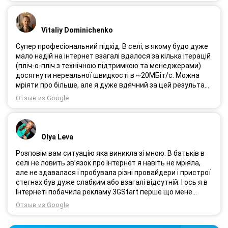
Vitaliy Dominichenko
Супер професіональний підхід. В селі, в якому будо дуже
мало надій на інтернет взагалі вдалося за кілька ітерацій
(пліч-о-пліч з технічною підтримкою та менеджерами)
досягнути нереальної швидкості в ~20МБіт/с. Можна
мріяти про більше, але я дуже вдячний за цей результат,
так як перші спроби впиралися в максимум 4-5 МБіт/с.
Отзыв из Google
Спробували усіх можливих операторів, обертав десятки
разів антену, змінили один раз модем з невеликою
доплатою і вдалося неможливе :) Дякую вам! Безумовно
вдячний і радий знайомству.
Olya Leva
Розповім вам ситуацію яка виникла зі мною. В батьків в
селі не ловить зв’язок про Інтернет я навіть не мріяла,
але не здавалася і пробувала різні провайдери і пристрої
стегнах був дуже слабким або взагалі відсутній. І ось я в
Інтернеті побачила рекламу 3GStart перше що мене
підкорило це тестовий період 1 міс, я вирішила
Отзыв из Google
спробувати ще раз. Надіслала заявку зімною зв’язалася
менеджер Олеся дуже привітна дівчина розповіла все