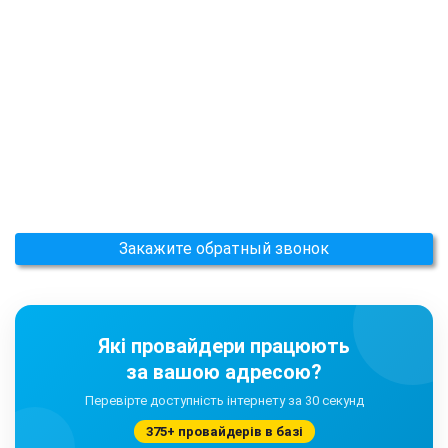
Закажите обратный звонок
Які провайдери працюють
за вашою адресою?
Перевірте доступність інтернету за 30 секунд
375+ провайдерів в базі