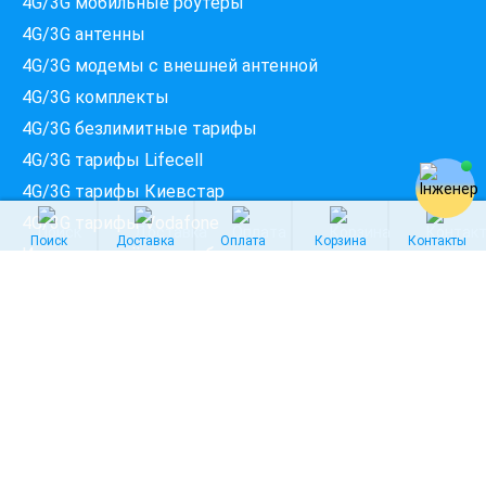
4G/3G мобильные роутеры
Введіть вашу адресу
Місто, вулиця та номер будинку
4G/3G антенны
4G/3G модемы c внешней антенной
4G/3G комплекты
ПЕРЕВІРИТИ ПРОВАЙДЕРІВ
4G/3G безлимитные тарифы
4G/3G тарифы Lifecell
4G/3G тарифы Киевстар
4G/3G тарифы Vodafone
Поиск
Доставка
Оплата
Корзина
Контакты
Интернет в сёлах по областям
Интернет в Киевской области
Интернет во Львовской области
Интернет в Одесской области
ФОП Куц Олена Володимирівна
© Интернет магазин беспроводного интернета
4GStar
2008-2026