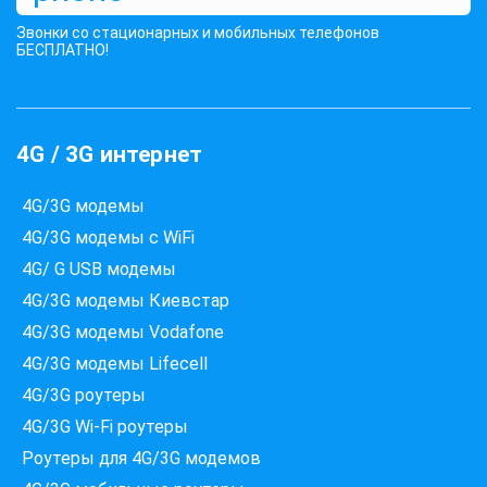
1450 грн
КУПИТЬ
Звонки со стационарных и мобильных телефонов
БЕСПЛАТНО!
4G / 3G интернет
4G/3G модемы
4G/3G модемы с WiFi
4G/ G USB модемы
4G/3G модемы Киевстар
Які провайдери працюють
4G/3G модемы Vodafone
за вашою адресою?
4G/3G модемы Lifecell
Перевірте доступність інтернету за 30 секунд
4G/3G роутеры
375+ провайдерів в базі
4G/3G Wi-Fi роутеры
Роутеры для 4G/3G модемов