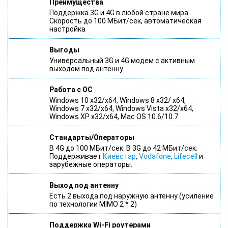
Преимущества
Поддержка 3G и 4G в любой стране мира.
Скорость до 100 МБит/сек, автоматическая
настройка
Выгоды
Универсальный 3G и 4G модем с активным
выходом под антенну
Работа с ОС
Windows 10 x32/x64, Windows 8 x32/ x64,
Windows 7 x32/x64, Windows Vista x32/х64,
Windows XP x32/х64, Mac OS 10.6/10.7
Стандарты/Операторы
В 4G до 100 МБит/сек. В 3G до 42 МБит/сек.
Поддерживает
Киевстар
,
Vodafone
,
Lifecell
и
зарубежные операторы.
Выход под антенну
Есть 2 выхода под наружную антенну (усиление
по технологии MIMO 2 * 2)
Поддержка Wi-Fi роутерами