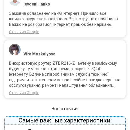
ievgenii ianko
Замовив обладнання на 4G інтернет. Прийшло все
швидко, акуратно запаковано. Всі інструкції в наявності.
Важко не розібратися. Інтернет працює без нарікань.
Отзыв из Google
Vira Moskalyova
Використовую роутер ZTE R216-Z і антену в заміському
будинку - у місцевості, де немає покриття 3(4)G
Інтернету. Вдячна співробітникам служби технічної
підтримки та інженерам за професійне і швидке сервісне
обслуговування, ремонт і налаштування обладнання.
Через 3 роки після покупки я не шкодую про прийняте
Отзыв из Google
тоді рішення придбати обладнання в компанії 3G star
(зараз 4G star).
Все отзывы
Самые важные характеристики: