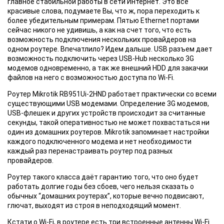
главное стабильной работы в сети Интернет. Это всё
красивые слова, подумаете Вы, что ж, пора переходить к
более убедительным примерам. Пятью Ethernet портами
сейчас никого не удивишь, а как на счет того, что есть
возможность подключения нескольких провайдеров на
одном роутере. Впечатлило? Идем дальше. USB разъем дает
возможность подключить через USB-Hub несколько 3G
модемов одновременно, а так же внешний HDD для закачки
файлов на него с возможностью доступа по Wi-Fi.
Роутер Mikrotik RB951Ui-2HND
работает практически со всеми
существующими USB модемами. Определение 3G модемов,
USB-флешек и других устройств происходит за считанные
секунды, такой оперативностью не может похвастаться ни
один из домашних роутеров. Mikrotik запоминает настройки
каждого подключенного модема и нет необходимости
каждый раз перенастраивать роутер под разных
провайдеров.
Роутер такого класса
даёт гарантию того, что оно будет
работать долгие годы без сбоев, чего нельзя сказать о
обычных “домашних роутерах”, которые вечно подвисают,
глючат, выходят из строя в неподходящий момент.
Кстати о Wi-Fi
, в роутере есть три встроенные антенны Wi-Fi.