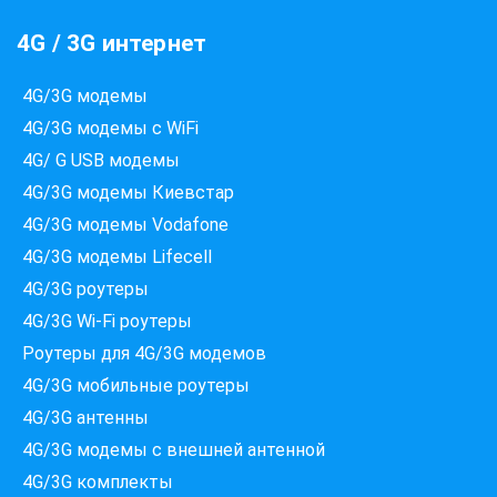
4G / 3G интернет
4G/3G модемы
4G/3G модемы с WiFi
4G/ G USB модемы
4G/3G модемы Киевстар
Які провайдери працюють
4G/3G модемы Vodafone
за вашою адресою?
4G/3G модемы Lifecell
Перевірте доступність інтернету за 30 секунд
4G/3G роутеры
375+ провайдерів в базі
4G/3G Wi-Fi роутеры
Роутеры для 4G/3G модемов
4G/3G мобильные роутеры
Введіть вашу адресу
4G/3G антенны
Місто, вулиця та номер будинку
4G/3G модемы c внешней антенной
4G/3G комплекты