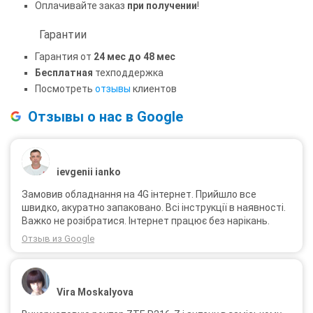
Оплачивайте заказ
при получении
!
Гарантии
Гарантия от
24 мес до 48 мес
Бесплатная
техподдержка
Посмотреть
отзывы
клиентов
Отзывы о нас в Google
ievgenii ianko
Замовив обладнання на 4G інтернет. Прийшло все
швидко, акуратно запаковано. Всі інструкції в наявності.
Важко не розібратися. Інтернет працює без нарікань.
Отзыв из Google
Vira Moskalyova