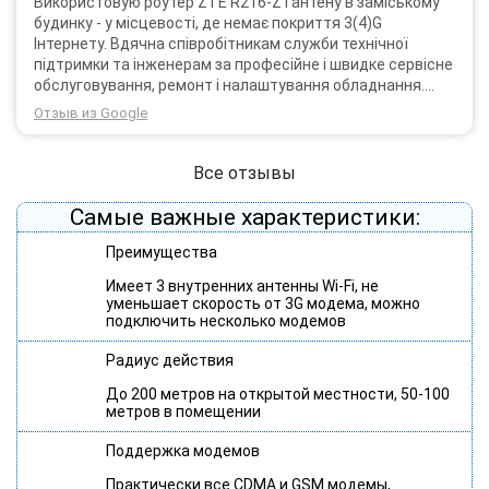
Використовую роутер ZTE R216-Z і антену в заміському
будинку - у місцевості, де немає покриття 3(4)G
Інтернету. Вдячна співробітникам служби технічної
підтримки та інженерам за професійне і швидке сервісне
обслуговування, ремонт і налаштування обладнання.
Через 3 роки після покупки я не шкодую про прийняте
Отзыв из Google
тоді рішення придбати обладнання в компанії 3G star
(зараз 4G star).
Все отзывы
Самые важные характеристики:
Преимущества
Имеет 3 внутренних антенны Wi-Fi, не
уменьшает скорость от 3G модема, можно
подключить несколько модемов
Радиус действия
До 200 метров на открытой местности, 50-100
метров в помещении
Поддержка модемов
Практически все CDMA и GSM модемы,