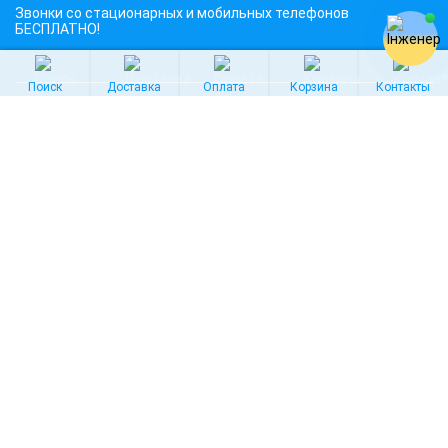
Звонки со стационарных и мобильных телефонов
БЕСПЛАТНО!
Поиск
Доставка
Оплата
Корзина
Контакты
4G / 3G интернет
4G/3G модемы
4G/3G модемы с WiFi
4G/ G USB модемы
4G/3G модемы Киевстар
4G/3G модемы Vodafone
4G/3G модемы Lifecell
4G/3G роутеры
4G/3G Wi-Fi роутеры
Роутеры для 4G/3G модемов
4G/3G мобильные роутеры