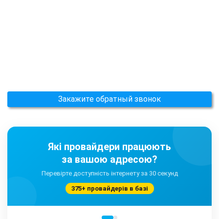
Закажите обратный звонок
Які провайдери працюють
за вашою адресою?
Перевірте доступність інтернету за 30 секунд
375+ провайдерів в базі