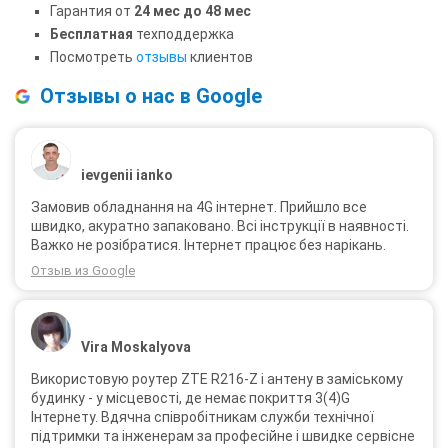
Гарантия от
24 мес до 48 мес
Бесплатная
техподдержка
Посмотреть
отзывы
клиентов
Отзывы о нас в Google
ievgenii ianko
Замовив обладнання на 4G інтернет. Прийшло все
швидко, акуратно запаковано. Всі інструкції в наявності.
Важко не розібратися. Інтернет працює без нарікань.
Отзыв из Google
Vira Moskalyova
Використовую роутер ZTE R216-Z і антену в заміському
будинку - у місцевості, де немає покриття 3(4)G
Інтернету. Вдячна співробітникам служби технічної
підтримки та інженерам за професійне і швидке сервісне