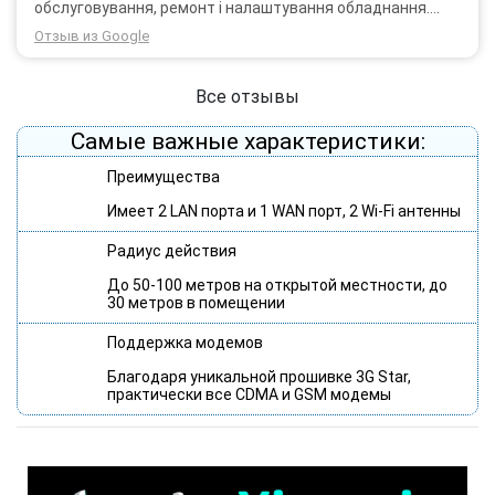
обслуговування, ремонт і налаштування обладнання.
Через 3 роки після покупки я не шкодую про прийняте
Отзыв из Google
тоді рішення придбати обладнання в компанії 3G star
(зараз 4G star).
Все отзывы
Самые важные характеристики:
Преимущества
Имеет 2 LAN порта и 1 WAN порт, 2 Wi-Fi антенны
Радиус действия
До 50-100 метров на открытой местности, до
30 метров в помещении
Поддержка модемов
Благодаря уникальной прошивке 3G Star,
практически все CDMA и GSM модемы