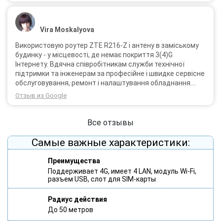
Vira Moskalyova
Використовую роутер ZTE R216-Z і антену в заміському
будинку - у місцевості, де немає покриття 3(4)G
Інтернету. Вдячна співробітникам служби технічної
підтримки та інженерам за професійне і швидке сервісне
обслуговування, ремонт і налаштування обладнання.
Через 3 роки після покупки я не шкодую про прийняте
Отзыв из Google
тоді рішення придбати обладнання в компанії 3G star
(зараз 4G star).
Все отзывы
Самые важные характеристики:
Преимущества
Поддерживает 4G, имеет 4 LAN, модуль Wi-Fi,
разъем USB, слот для SIM-карты
Радиус действия
До 50 метров