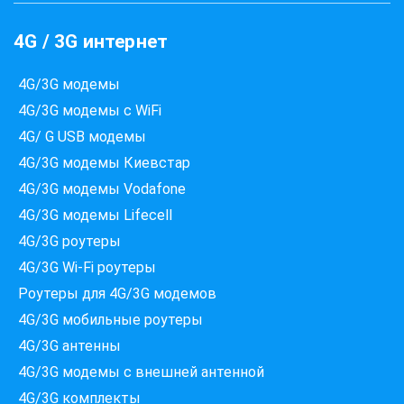
4G / 3G интернет
4G/3G модемы
4G/3G модемы с WiFi
4G/ G USB модемы
4G/3G модемы Киевстар
4G/3G модемы Vodafone
4G/3G модемы Lifecell
4G/3G роутеры
Які провайдери працюють
4G/3G Wi-Fi роутеры
за вашою адресою?
Перевірте доступність інтернету за 30 секунд
Роутеры для 4G/3G модемов
4G/3G мобильные роутеры
375+ провайдерів в базі
4G/3G антенны
4G/3G модемы c внешней антенной
4G/3G комплекты