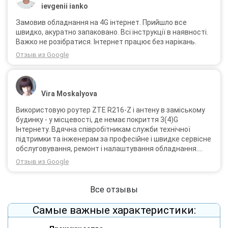
ievgenii ianko
Замовив обладнання на 4G інтернет. Прийшло все
швидко, акуратно запаковано. Всі інструкції в наявності.
Важко не розібратися. Інтернет працює без нарікань.
Отзыв из Google
Vira Moskalyova
Використовую роутер ZTE R216-Z і антену в заміському
будинку - у місцевості, де немає покриття 3(4)G
Інтернету. Вдячна співробітникам служби технічної
підтримки та інженерам за професійне і швидке сервісне
обслуговування, ремонт і налаштування обладнання.
Через 3 роки після покупки я не шкодую про прийняте
Отзыв из Google
тоді рішення придбати обладнання в компанії 3G star
(зараз 4G star).
Все отзывы
Самые важные характеристики: