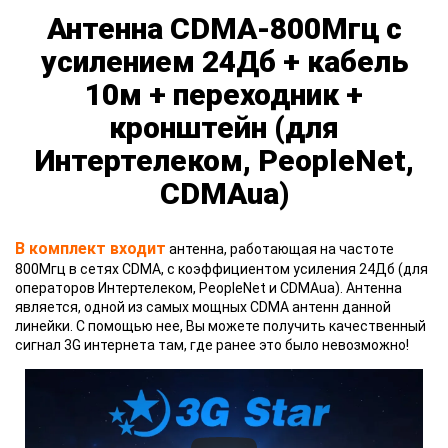
Антенна CDMA-800Мгц с
усилением 24Дб + кабель
10м + переходник +
кронштейн (для
Интертелеком, PeopleNet,
CDMAua)
В комплект входит
антенна, работающая на частоте
800Мгц в сетях CDMA, с коэффициентом усиления 24Дб (для
операторов Интертелеком, PeopleNet и CDMAua). Антенна
является, одной из самых мощных CDMA антенн данной
линейки. С помощью нее, Вы можете получить качественный
сигнал 3G интернета там, где ранее это было невозможно!