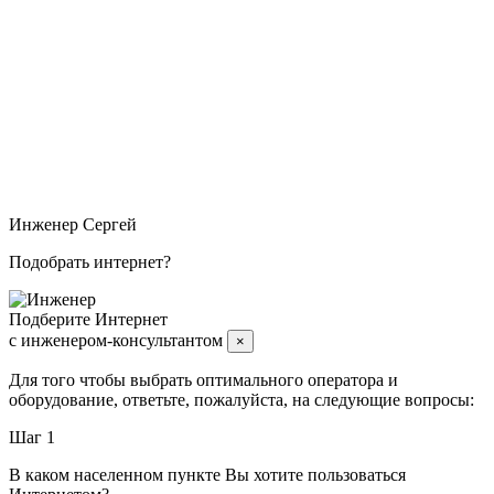
Покрытие интернет
Покрытие Киевстар 4G / 3G
Покрытие Vodafone
Покрытие Life (Lifecell) 4G / 3G
Покрытие МТС 4G / 3G
Покрытие Utel (Тримоб)
Инженер
Сергей
Подобрать интернет?
Подберите Интернет
с инженером-консультантом
×
Для того чтобы выбрать оптимального оператора и
оборудование, ответьте, пожалуйста, на следующие вопросы:
Шаг 1
В каком населенном пункте Вы хотите пользоваться