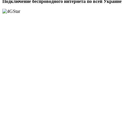
Подключение беспроводного интернета по всей Украине
Модемы
4G / 3G USB модемы
4G / 3G модемы с WiFi
Для Киевстар
Для Vodafone
Для Life (Lifecell)
Для Интертелеком RevB
Для МТС
Для всех 4G / 3G операторов
4G / 3G Модемы
Модемы GSM
Для Заграницы
Модем для ноутбука