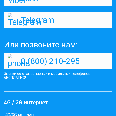
Telegram
Или позвоните нам:
0 (800) 210-295
Звонки со стационарных и мобильных телефонов
БЕСПЛАТНО!
4G / 3G интернет
4G/3G модемы