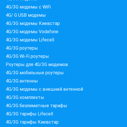
4G/3G модемы с WiFi
4G/ G USB модемы
4G/3G модемы Киевстар
4G/3G модемы Vodafone
4G/3G модемы Lifecell
4G/3G роутеры
4G/3G Wi-Fi роутеры
Роутеры для 4G/3G модемов
4G/3G мобильные роутеры
4G/3G антенны
4G/3G модемы c внешней антенной
4G/3G комплекты
4G/3G безлимитные тарифы
Які провайдери працюють
4G/3G тарифы Lifecell
за вашою адресою?
Перевірте доступність інтернету за 30 секунд
4G/3G тарифы Киевстар