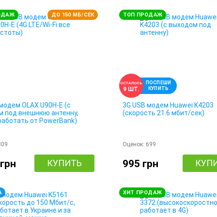
ОДАЖ
ДО 150 МБ/СЕК
ТОП ПРОДАЖ
ПОСПЕШИ
ОСТАЛОСЬ
КУПИТЬ
9 ШТ.
модем OLAX U90H-E (с
3G USB модем Huawei K4203
м под внешнюю антенну,
(скорость 21.6 мбит/сек)
работать от PowerBank)
309
Оценок:
699
 грн
КУПИТЬ
995 грн
КУП
А
ХИТ ПРОДАЖ