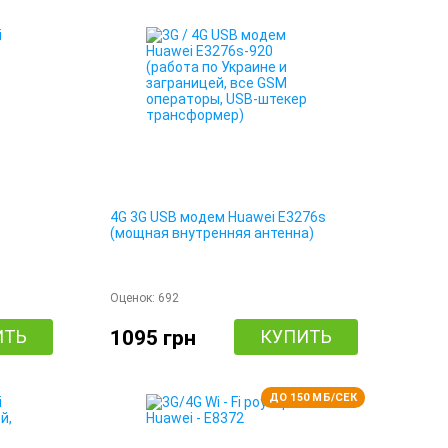
4G 3G USB модем Huawei E3276s
(мощная внутренняя антенна)
Оценок:
692
ИТЬ
1095 грн
КУПИТЬ
ДО 150 МБ/СЕК