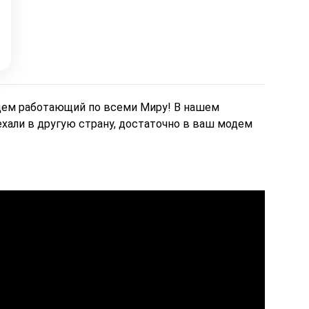
супер. Я дуже задоволена.
Дякую менеджеру Олесі яка
порадила і допомогла а також
за її турботу. Дякую.
Рекомендую .
одем работающий по всеми Миру! В нашем
хали в другую страну, достаточно в ваш модем