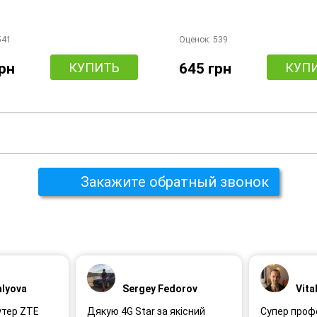
541
Оценок:
539
грн
КУПИТЬ
645 грн
КУП
Закажите обратный звонок
alyova
Sergey Fedorov
Vita
утер ZTE
Дякую 4G Star за якісний
Супер проф