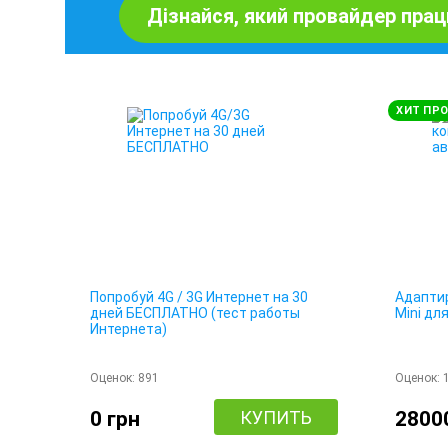
Дізнайся, який провайдер прац
ХИТ ПР
Попробуй 4G / 3G Интернет на 30
Адаптир
дней БЕСПЛАТНО (тест работы
Mini дл
Интернета)
Оценок:
891
Оценок:
0 грн
КУПИТЬ
2800