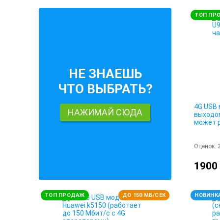
ТОП ПР
НЕ ЗНАЕШЬ
ЧТО ВЫБРАТЬ?
4G USB 
НАЖИМАЙ СЮДА
выходо
может 
Оценок:
1900
ТОП ПРОДАЖ
ДО 150 МБ/СЕК
НОВИНК