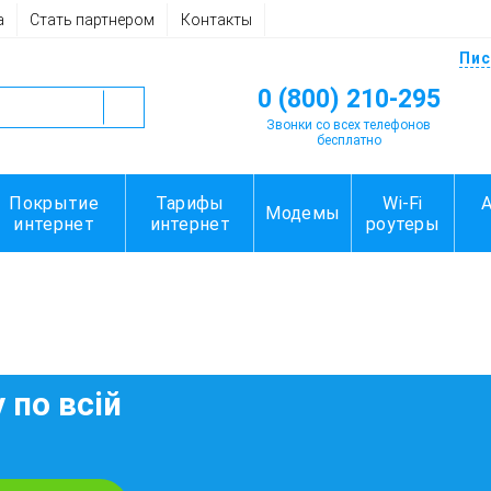
а
Стать партнером
Контакты
Пис
0 (800) 210-295
Звонки со всех телефонов
бесплатно
Покрытие
Тарифы
Wi-Fi
Модемы
интернет
интернет
роутеры
 по всій