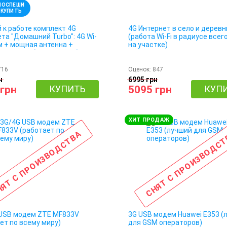
ПОСПЕШИ
КУПИТЬ
 к работе комплект 4G
4G Интернет в село и дерев
та "Домашний Turbo": 4G Wi-
(работа Wi-Fi в радиусе всег
м + мощная антенна +
на участке)
 питания (4G / 3G / LTE)
716
Оценок:
847
н
6995 грн
 грн
КУПИТЬ
5095 грн
КУП
ХИТ ПРОДАЖ
ЯТ С ПРОИЗВОДСТВА
СНЯТ С ПРОИЗВОДС
 USB модем ZTE MF833V
3G USB модем Huawei E353 (
ет по всему миру)
для GSM операторов)