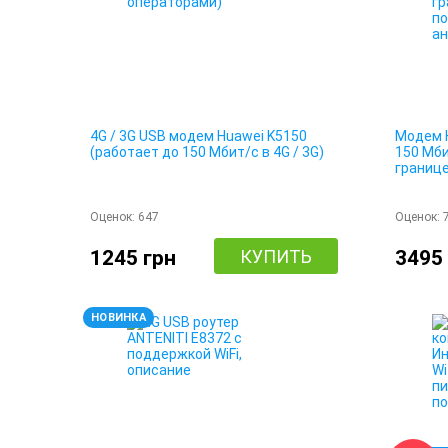
4G / 3G USB модем Huawei K5150
Модем H
(работает до 150 Мбит/с в 4G / 3G)
150 Мби
границ
антенну
Оценок:
647
Оценок:
1245 грн
КУПИТЬ
3495
НОВИНКА