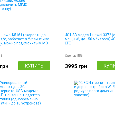
uawei K5161 (скорость до
4G USB модем Huawei 3372 (
т/с, работает в Украине и за
мощный, до 150 мбит/сек) 4G 
ей, можно подключить MIMO
LTE
)
711
Оценок:
556
 грн
КУПИТЬ
3995 грн
КУП