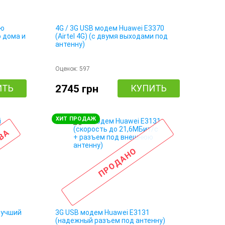
ню
4G / 3G USB модем Huawei E3370
о дома и
(Airtel 4G) (с двумя выходами под
антенну)
Оценок:
597
ИТЬ
2745 грн
КУПИТЬ
ХИТ ПРОДАЖ
ТВА
ПРОДАНО
лучший
3G USB модем Huawei E3131
(надежный разъем под антенну)