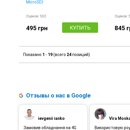
MicroSD)
Оценок:
502
Оценок:
495 грн
КУПИТЬ
845 
Показано
1
-
19
(всего
24
позиций)
Отзывы о нас в Google
ievgenii ianko
Vira Mosk
Замовив обладнання на 4G
Використовую ро