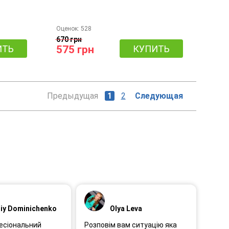
Оценок:
528
670 грн
ИТЬ
575 грн
КУПИТЬ
Предыдущая
1
2
Следующая
liy Dominichenko
Olya Leva
есіональний
Розповім вам ситуацію яка