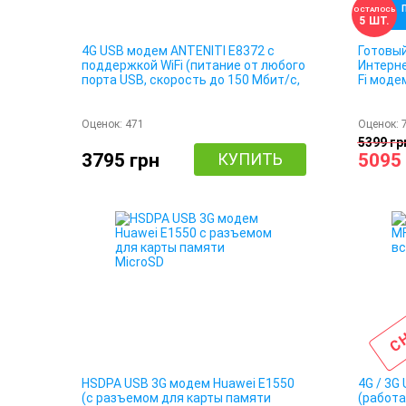
ОСТАЛОСЬ
5 ШТ.
4G USB модем ANTENITI E8372 с
Готовый
поддержкой WiFi (питание от любого
Интерне
порта USB, скорость до 150 Мбит/с,
Fi моде
10+1 подключение для выхода в
адаптер
Интернет)
Оценок:
471
Оценок:
5399 гр
3795 грн
КУПИТЬ
5095
СН
HSDPA USB 3G модем Huawei E1550
4G / 3G
(с разъемом для карты памяти
(работа