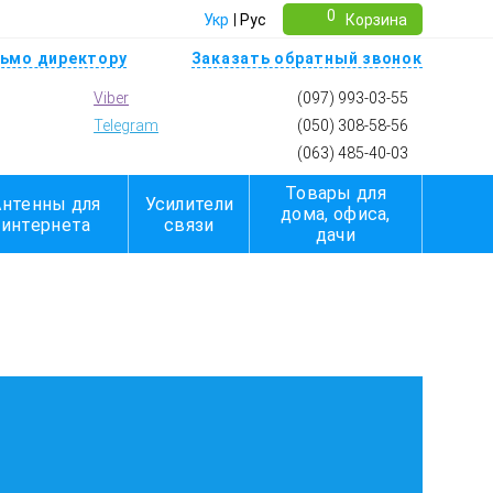
0
Укр
Рус
Корзина
ьмо директору
Заказать обратный звонок
Viber
(097) 993-03-55
Telegram
(050) 308-58-56
(063) 485-40-03
Товары для
Антенны для
Усилители
дома, офиса,
интернета
связи
дачи