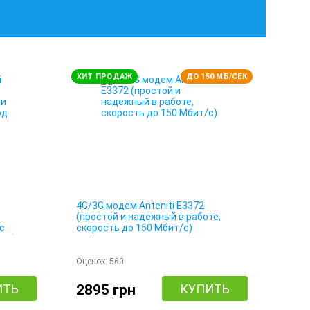
ХИТ ПРОДАЖ
ДО 150 МБ/СЕК
4G/3G модем Anteniti E3372
(простой и надежный в работе,
с
скорость до 150 Мбит/с)
ну)
Оценок:
560
ИТЬ
2895 грн
КУПИТЬ