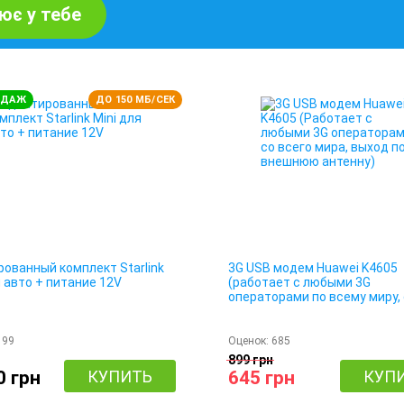
ює у тебе
ОДАЖ
ДО 150 МБ/СЕК
ованный комплект Starlink
3G USB модем Huawei K4605
я авто + питание 12V
(работает с любыми 3G
операторами по всему миру, 
выходом под внешнюю антен
199
Оценок:
685
899 грн
0 грн
КУПИТЬ
645 грн
КУП