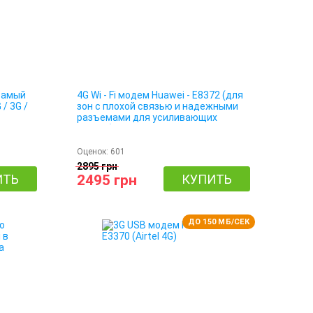
самый
4G Wi - Fi модем Huawei - E8372 (для
/ 3G /
зон с плохой связью и надежными
разъемами для усиливающих
антенн) 4G / 3G / LTE
Оценок:
601
2895 грн
ИТЬ
2495 грн
КУПИТЬ
ДО 150 МБ/СЕК