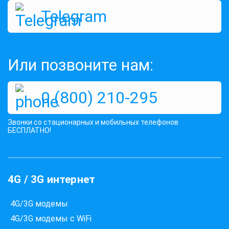
Telegram
Или позвоните нам:
0 (800) 210-295
Звонки со стационарных и мобильных телефонов
БЕСПЛАТНО!
4G / 3G интернет
4G/3G модемы
4G/3G модемы с WiFi