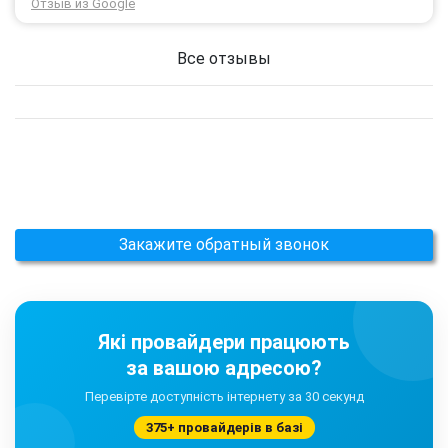
Отзыв из Google
тоді рішення придбати обладнання в компанії 3G star
(зараз 4G star).
Все отзывы
Закажите обратный звонок
Які провайдери працюють
за вашою адресою?
Перевірте доступність інтернету за 30 секунд
375+ провайдерів в базі