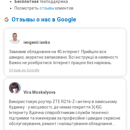
Бесплатная
техподдержка
Посмотреть
отзывы
клиентов
Отзывы о нас в Google
ievgenii ianko
Замовив обладнання на 4G інтернет. Прийшло все
швидко, акуратно запаковано. Всі інструкції в наявності.
Важко не розібратися. Інтернет працює без нарікань.
Отзыв из Google
Vira Moskalyova
Використовую роутер ZTE R216-Z і антену в заміському
будинку - у місцевості, де немає покриття 3(4)G
Інтернету. Вдячна співробітникам служби технічної
підтримки та інженерам за професійне і швидке сервісне
обслуговування, ремонт і налаштування обладнання.
Через 3 роки після покупки я не шкодую про прийняте