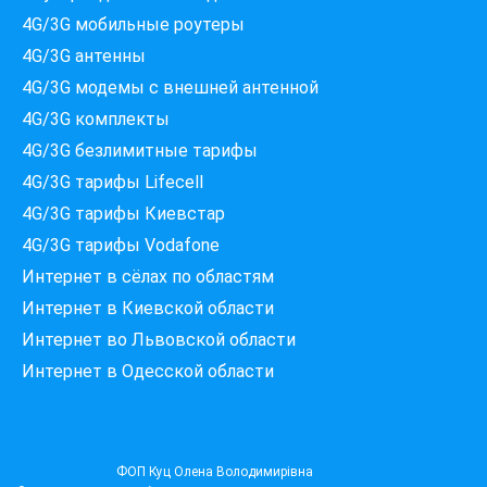
4G/3G мобильные роутеры
4G/3G антенны
4G/3G модемы c внешней антенной
4G/3G комплекты
4G/3G безлимитные тарифы
Які провайдери працюють
4G/3G тарифы Lifecell
за вашою адресою?
Перевірте доступність інтернету за 30 секунд
4G/3G тарифы Киевстар
375+ провайдерів в базі
4G/3G тарифы Vodafone
Интернет в сёлах по областям
Интернет в Киевской области
Интернет во Львовской области
Введіть вашу адресу
Місто, вулиця та номер будинку
Интернет в Одесской области
ПЕРЕВІРИТИ ПРОВАЙДЕРІВ
ФОП Куц Олена Володимирівна