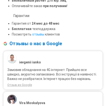
Безналичный расчет
для
юр. лиц
Оплачивайте заказ
при получении
!
Гарантии
Гарантия от
24 мес до 48 мес
Бесплатная
техподдержка
Посмотреть
отзывы
клиентов
Отзывы о нас в Google
ievgenii ianko
Замовив обладнання на 4G інтернет. Прийшло все
швидко, акуратно запаковано. Всі інструкції в наявності.
Важко не розібратися. Інтернет працює без нарікань.
Отзыв из Google
Vira Moskalyova