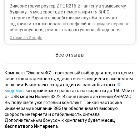
Використовую роутер ZTE R216-Z і антену в заміському
будинку - у місцевості, де немає покриття 3(4)G
Інтернету. Вдячна співробітникам служби технічної
підтримки та інженерам за професійне і швидке сервісне
обслуговування, ремонт і налаштування обладнання.
Через 3 роки після покупки я не шкодую про прийняте
Отзыв из Google
тоді рішення придбати обладнання в компанії 3G star
(зараз 4G star).
Все отзывы
Комплект “Эконом 4G” - прекрасный выбор для тех, кто ценит
качество и надежность, удачно сочетающиеся в экономном
решении. В комплект входят один из самых быстрых
4G
модемов
, который может работать на скорости до 150 Мбит/
с - USB модем Huawei 3372. В сочетании с антенной АБРАМС
Вы получаете уже готовый комплект. Тонкая настройка
инженерами компании 3GStar обеспечивает высокую
скорость интернета и стабильность сигнала.
Дополнительным бонусом к комплекту будет
месяц
бесплатного Интернета
.