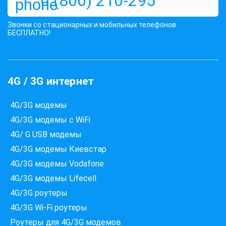
0 (800) 210-295
Звонки со стационарных и мобильных телефонов
БЕСПЛАТНО!
4G / 3G интернет
4G/3G модемы
4G/3G модемы с WiFi
4G/ G USB модемы
Які провайдери працюють
4G/3G модемы Киевстар
за вашою адресою?
4G/3G модемы Vodafone
Перевірте доступність інтернету за 30 секунд
4G/3G модемы Lifecell
375+ провайдерів в базі
4G/3G роутеры
4G/3G Wi-Fi роутеры
Роутеры для 4G/3G модемов