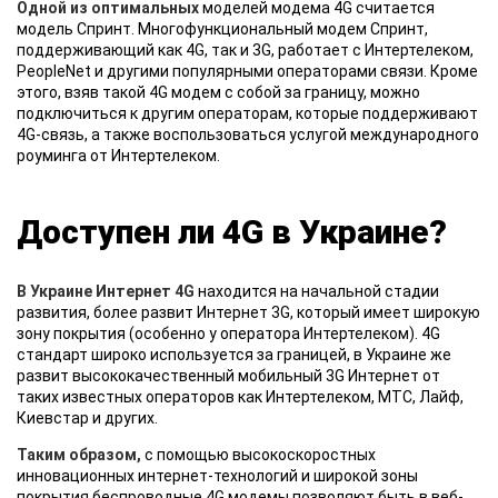
Одной из оптимальных
моделей модема 4G считается
модель Спринт. Многофункциональный модем Спринт,
поддерживающий как 4G, так и 3G, работает с Интертелеком,
PeopleNet и другими популярными операторами связи. Кроме
этого, взяв такой 4G модем с собой за границу, можно
подключиться к другим операторам, которые поддерживают
4G-связь, а также воспользоваться услугой международного
роуминга от Интертелеком.
Доступен ли 4G в Украине?
В Украине Интернет 4G
находится на начальной стадии
развития, более развит Интернет 3G, который имеет широкую
зону покрытия (особенно у оператора Интертелеком). 4G
стандарт широко используется за границей, в Украине же
развит высококачественный мобильный 3G Интернет от
таких известных операторов как Интертелеком, МТС, Лайф,
Киевстар и других.
Таким образом,
с помощью высокоскоростных
инновационных интернет-технологий и широкой зоны
покрытия беспроводные 4G модемы позволяют быть в веб-