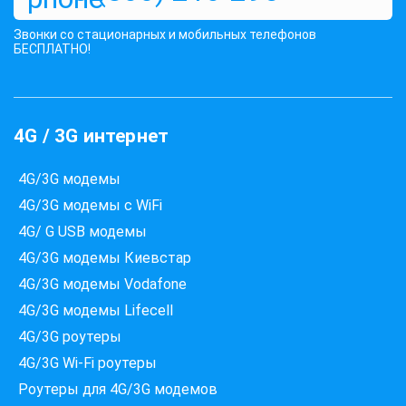
Звонки со стационарных и мобильных телефонов
БЕСПЛАТНО!
4G / 3G интернет
4G/3G модемы
4G/3G модемы с WiFi
4G/ G USB модемы
4G/3G модемы Киевстар
4G/3G модемы Vodafone
4G/3G модемы Lifecell
Які провайдери працюють
4G/3G роутеры
за вашою адресою?
4G/3G Wi-Fi роутеры
Перевірте доступність інтернету за 30 секунд
Роутеры для 4G/3G модемов