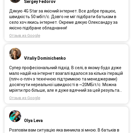
Sergey Fedorov
Дякую 4G Star за якісний інтернет. Все добре працює,
швидкість 50 мбіт/с. Довго не міг підібрати батькам в
село хоч якись інтернет. Окреме дякую Олександру за
якісно підібране обладнання!
Отзыв из Google
Vitaliy Dominichenko
Супер професіональний підхід. В селі, в якому будо дуже
мало надій на інтернет взагалі вдалося за кілька ітерацій
(пліч-о-пліч з технічною підтримкою та менеджерами)
досягнути нереальної швидкості в ~20МБіт/с. Можна
мріяти про більше, але я дуже вдячний за цей результат,
так як перші спроби впиралися в максимум 4-5 МБіт/с.
Отзыв из Google
Спробували усіх можливих операторів, обертав десятки
разів антену, змінили один раз модем з невеликою
доплатою і вдалося неможливе :) Дякую вам! Безумовно
вдячний і радий знайомству.
Olya Leva
Розповім вам ситуацію яка виникла зі мною. В батьків в