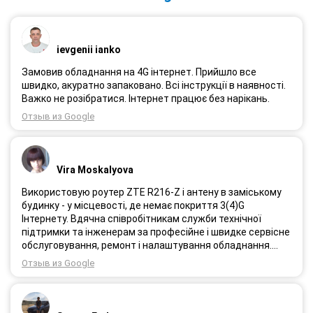
ievgenii ianko
Замовив обладнання на 4G інтернет. Прийшло все
швидко, акуратно запаковано. Всі інструкції в наявності.
Важко не розібратися. Інтернет працює без нарікань.
Отзыв из Google
Vira Moskalyova
Використовую роутер ZTE R216-Z і антену в заміському
будинку - у місцевості, де немає покриття 3(4)G
Інтернету. Вдячна співробітникам служби технічної
підтримки та інженерам за професійне і швидке сервісне
обслуговування, ремонт і налаштування обладнання.
Через 3 роки після покупки я не шкодую про прийняте
Отзыв из Google
тоді рішення придбати обладнання в компанії 3G star
(зараз 4G star).