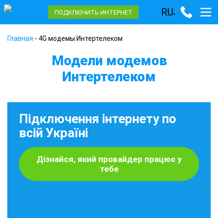
RU
ПОДКЛЮЧИТЬ ИНТЕРНЕТ
▾
Главная
-
4G модемы Интертелеком
Модели модемов
Интертелеком
Підключення інтернету по
всій Україні
Дізнайся, який провайдер працює у
тебе