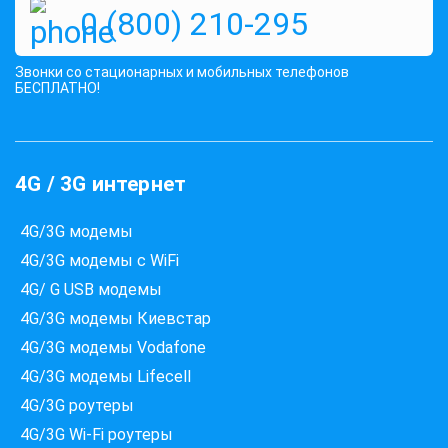
0 (800) 210-295
Звонки со стационарных и мобильных телефонов
БЕСПЛАТНО!
4G / 3G интернет
4G/3G модемы
4G/3G модемы с WiFi
4G/ G USB модемы
4G/3G модемы Киевстар
4G/3G модемы Vodafone
Які провайдери працюють
4G/3G модемы Lifecell
за вашою адресою?
4G/3G роутеры
Перевірте доступність інтернету за 30 секунд
4G/3G Wi-Fi роутеры