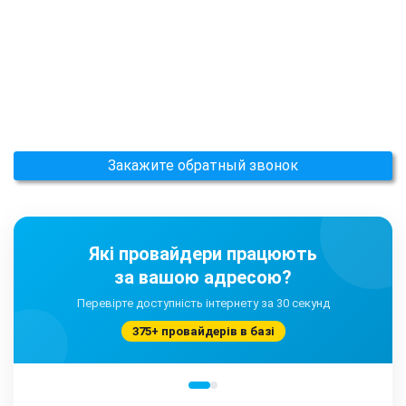
Закажите обратный звонок
Які провайдери працюють
за вашою адресою?
Перевірте доступність інтернету за 30 секунд
375+ провайдерів в базі