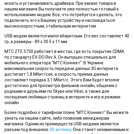
искать и устанавливать драйвера. При заказе товара в
нашем магазине Вы получаете уже полностью готовый к
использованию модем. Все, что потребуется сделать, это
подключить его к Вашему устройству и наслаждаться
высокоскоростным, стабильным интернетом.
USB модем является малогабаритным. Его вес составляет 40
гр, а размеры - 89 х 30.5 х 11 мм.
МТС ZTE 5730
работает в местах, где есть покрытие CDMA
по стандарту EV-DO Rev A. Он выпущен специально для
мобильного оператора "МТС Коннект". В Украине
максимальная скорость передачи данных 3G интернета
достигает 1,8 Мбит/сек, а скорость приема данных
составляет порядка 3,1 Мбит/с. Этого Вам будет вполне
достаточно для просмотра фильмов онлайн, общения с
родными и друзьями по Skype или Viber, а также для
посещения любимых страниц в интернете и игр в режиме
онлайн.
Более подробно
о тарифном плане "МТС Коннект" Вы можете
узнать на нашем сайте, либо позвонив менеджерам
магазина. Одним из преимуществ USB-модема является
разъем под внешнюю
3G антенну
. Она станет незаменимым и