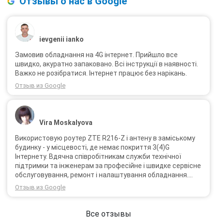
Отзывы о нас в Google
ievgenii ianko
Замовив обладнання на 4G інтернет. Прийшло все
швидко, акуратно запаковано. Всі інструкції в наявності.
Важко не розібратися. Інтернет працює без нарікань.
Отзыв из Google
Vira Moskalyova
Використовую роутер ZTE R216-Z і антену в заміському
будинку - у місцевості, де немає покриття 3(4)G
Інтернету. Вдячна співробітникам служби технічної
підтримки та інженерам за професійне і швидке сервісне
обслуговування, ремонт і налаштування обладнання.
Через 3 роки після покупки я не шкодую про прийняте
Отзыв из Google
тоді рішення придбати обладнання в компанії 3G star
(зараз 4G star).
Все отзывы