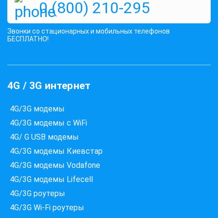
1499 грн
КУПИТЬ
0 (800) 210-295
Звонки со стационарных и мобильных телефонов
БЕСПЛАТНО!
4G / 3G интернет
4G/3G модемы
4G/3G модемы с WiFi
4G/ G USB модемы
4G/3G модемы Киевстар
4G/3G модемы Vodafone
4G/3G модемы Lifecell
4G/3G роутеры
4G/3G Wi-Fi роутеры