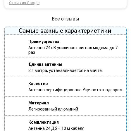
Через 3 роки після покупки я не шкодую про прийняте
Отзыв из Google
тоді рішення придбати обладнання в компанії 3G star
(зараз 4G star).
Все отзывы
Самые важные характеристики:
Преимущества
Антенна 24 dB усиливает сигнал модема до 7
раз
Длинна антенны
2,1 метра, устанавливается на мачте
Качество
Антенна сертифицирована Укрчастотнадзором
Материал
Легированный алюминий
Комплектация
Антенна 24 Дб + 10 м кабеля