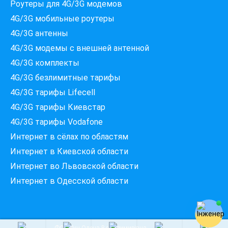
Роутеры для 4G/3G модемов
4G/3G мобильные роутеры
4G/3G антенны
Які провайдери працюють
4G/3G модемы c внешней антенной
за вашою адресою?
4G/3G комплекты
Перевірте доступність інтернету за 30 секунд
4G/3G безлимитные тарифы
375+ провайдерів в базі
4G/3G тарифы Lifecell
4G/3G тарифы Киевстар
4G/3G тарифы Vodafone
Введіть вашу адресу
Интернет в сёлах по областям
Місто, вулиця та номер будинку
Интернет в Киевской области
Интернет во Львовской области
ПЕРЕВІРИТИ ПРОВАЙДЕРІВ
Интернет в Одесской области