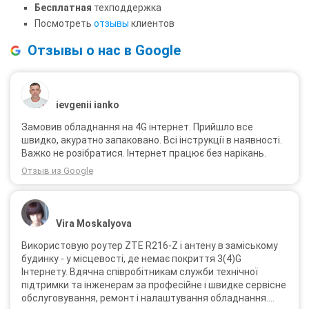
Бесплатная
техподдержка
Посмотреть
отзывы
клиентов
Отзывы о нас в Google
ievgenii ianko
Замовив обладнання на 4G інтернет. Прийшло все
швидко, акуратно запаковано. Всі інструкції в наявності.
Важко не розібратися. Інтернет працює без нарікань.
Отзыв из Google
Vira Moskalyova
Використовую роутер ZTE R216-Z і антену в заміському
будинку - у місцевості, де немає покриття 3(4)G
Інтернету. Вдячна співробітникам служби технічної
підтримки та інженерам за професійне і швидке сервісне
обслуговування, ремонт і налаштування обладнання.