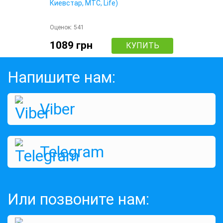
Киевстар, МТС, Life)
Оценок:
541
1089 грн
КУПИТЬ
Напишите нам:
Viber
Telegram
3G Wi-Fi роутер Novatel MiFi 5510L
Или позвоните нам:
Оценок:
433
3063 грн