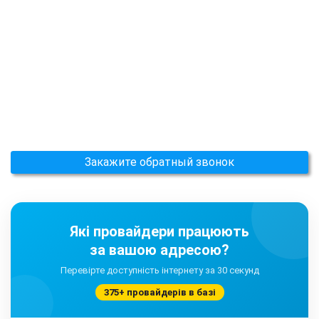
Закажите обратный звонок
Які провайдери працюють
за вашою адресою?
Перевірте доступність інтернету за 30 секунд
375+ провайдерів в базі