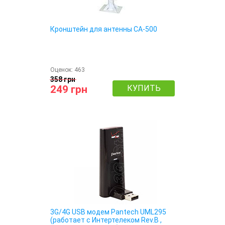
Кронштейн для антенны CA-500
Оценок:
463
358 грн
249 грн
КУПИТЬ
3G/4G USB модем Pantech UML295
(работает c Интертелеком Rev.B ,