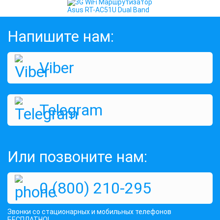
Напишите нам:
Viber
3G WiFi Маршрутизатор Asus RT-
AC51U Dual Band
Telegram
Оценок:
508
2345 грн
КУПИТЬ
Или позвоните нам:
0 (800) 210-295
Звонки со стационарных и мобильных телефонов
БЕСПЛАТНО!