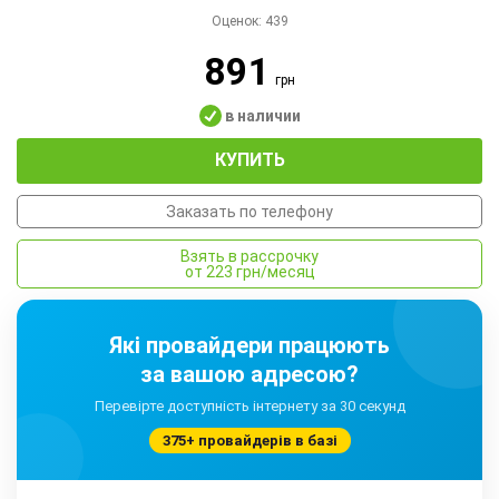
Оценок:
439
891
грн
в наличии
КУПИТЬ
Заказать по телефону
Взять в рассрочку
от 223 грн/месяц
Які провайдери працюють
за вашою адресою?
Перевірте доступність інтернету за 30 секунд
375+ провайдерів в базі