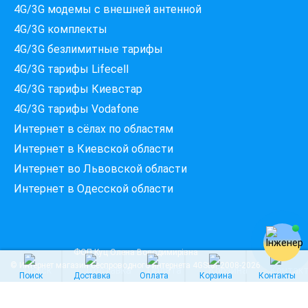
4G/3G модемы c внешней антенной
Які провайдери працюють
4G/3G комплекты
за вашою адресою?
Перевірте доступність інтернету за 30 секунд
4G/3G безлимитные тарифы
375+ провайдерів в базі
4G/3G тарифы Lifecell
4G/3G тарифы Киевстар
4G/3G тарифы Vodafone
Интернет в сёлах по областям
Введіть вашу адресу
Місто, вулиця та номер будинку
Интернет в Киевской области
Интернет во Львовской области
Интернет в Одесской области
ПЕРЕВІРИТИ ПРОВАЙДЕРІВ
ФОП Куц Олена Володимирівна
© Интернет магазин беспроводного интернета
4GStar
2008-2026
Поиск
Доставка
Оплата
Корзина
Контакты