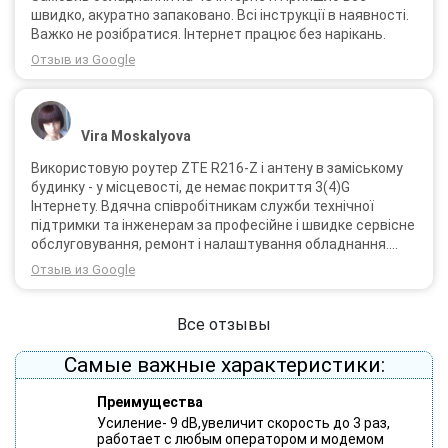
швидко, акуратно запаковано. Всі інструкції в наявності.
Важко не розібратися. Інтернет працює без нарікань.
Отзыв из Google
Vira Moskalyova
Використовую роутер ZTE R216-Z і антену в заміському
будинку - у місцевості, де немає покриття 3(4)G
Інтернету. Вдячна співробітникам служби технічної
підтримки та інженерам за професійне і швидке сервісне
обслуговування, ремонт і налаштування обладнання.
Через 3 роки після покупки я не шкодую про прийняте
Отзыв из Google
тоді рішення придбати обладнання в компанії 3G star
(зараз 4G star).
Все отзывы
Самые важные характеристики:
Преимущества
Усиление- 9 dB,увеличит скорость до 3 раз,
работает с любым оператором и модемом