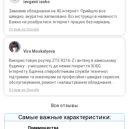
ievgenii ianko
Замовив обладнання на 4G інтернет. Прийшло все
швидко, акуратно запаковано. Всі інструкції в наявності.
Важко не розібратися. Інтернет працює без нарікань.
Отзыв из Google
Vira Moskalyova
Використовую роутер ZTE R216-Z і антену в заміському
будинку - у місцевості, де немає покриття 3(4)G
Інтернету. Вдячна співробітникам служби технічної
підтримки та інженерам за професійне і швидке сервісне
обслуговування, ремонт і налаштування обладнання.
Через 3 роки після покупки я не шкодую про прийняте
Отзыв из Google
тоді рішення придбати обладнання в компанії 3G star
(зараз 4G star).
Все отзывы
Самые важные характеристики:
Преимущества