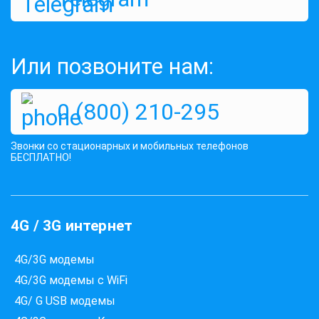
Кронштейн для антенны СА-21-38-
300
Или позвоните нам:
Оценок:
444
358 грн
249 грн
КУПИТЬ
0 (800) 210-295
Звонки со стационарных и мобильных телефонов
БЕСПЛАТНО!
4G / 3G интернет
4G/3G модемы
4G/3G модемы с WiFi
4G/ G USB модемы