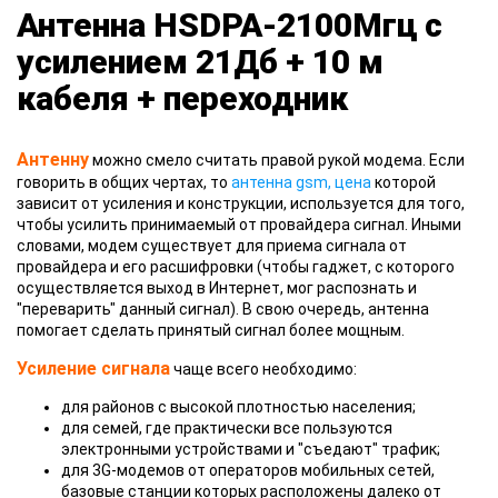
Антенна HSDPA-2100Мгц с
усилением 21Дб + 10 м
кабеля + переходник
Антенну
можно смело считать правой рукой модема. Если
говорить в общих чертах, то
антенна gsm, цена
которой
зависит от усиления и конструкции, используется для того,
чтобы усилить принимаемый от провайдера сигнал. Иными
словами, модем существует для приема сигнала от
провайдера и его расшифровки (чтобы гаджет, с которого
осуществляется выход в Интернет, мог распознать и
"переварить" данный сигнал). В свою очередь, антенна
помогает сделать принятый сигнал более мощным.
Усиление сигнала
чаще всего необходимо:
для районов с высокой плотностью населения;
для семей, где практически все пользуются
электронными устройствами и "съедают" трафик;
для 3G-модемов от операторов мобильных сетей,
базовые станции которых расположены далеко от