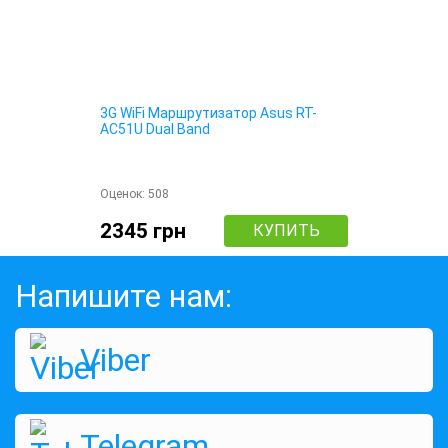
3G WiFi Маршрутизатор Asus RT-
AC51U Dual Band
Оценок:
508
2345 грн
КУПИТЬ
Напишите нам:
Viber
Telegram