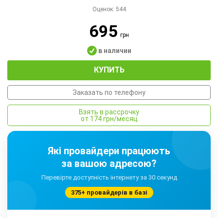
Оценок:
544
695
грн
в наличии
КУПИТЬ
Заказать по телефону
Взять в рассрочку
от 174 грн/месяц
Які провайдери працюють
за вашою адресою?
Перевірте доступність інтернету за 30 секунд
375+ провайдерів в базі