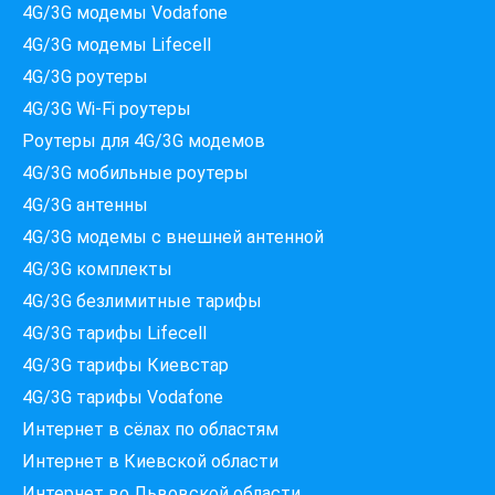
4G/3G модемы Vodafone
4G/3G модемы Lifecell
4G/3G роутеры
4G/3G Wi-Fi роутеры
Роутеры для 4G/3G модемов
4G/3G мобильные роутеры
4G/3G антенны
4G/3G модемы c внешней антенной
Які провайдери працюють
4G/3G комплекты
за вашою адресою?
Перевірте доступність інтернету за 30 секунд
4G/3G безлимитные тарифы
375+ провайдерів в базі
4G/3G тарифы Lifecell
4G/3G тарифы Киевстар
4G/3G тарифы Vodafone
Интернет в сёлах по областям
Введіть вашу адресу
Місто, вулиця та номер будинку
Интернет в Киевской области
Интернет во Львовской области