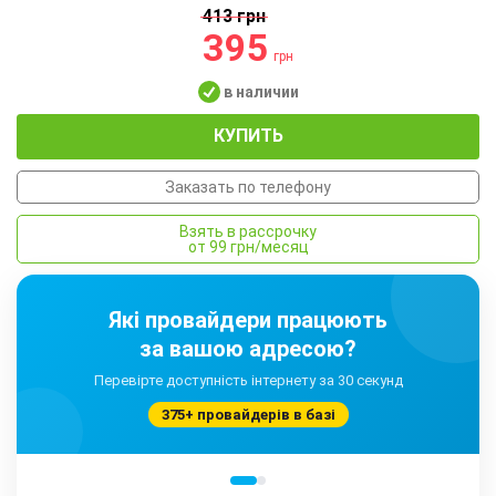
413 грн
395
грн
в наличии
КУПИТЬ
Заказать по телефону
Взять в рассрочку
от 99 грн/месяц
Які провайдери працюють
за вашою адресою?
Перевірте доступність інтернету за 30 секунд
375+ провайдерів в базі