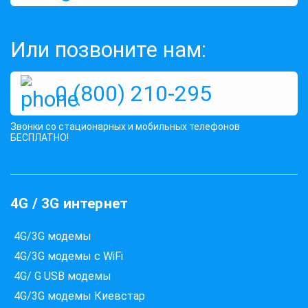
Оценок:
444
358 грн
Или позвоните нам:
249 грн
КУПИТЬ
0 (800) 210-295
Звонки со стационарных и мобильных телефонов
БЕСПЛАТНО!
4G / 3G интернет
4G/3G модемы
4G/3G модемы с WiFi
4G/ G USB модемы
4G/3G модемы Киевстар