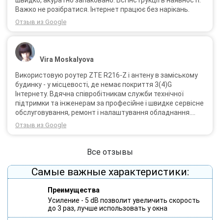
швидко, акуратно запаковано. Всі інструкції в наявності.
Важко не розібратися. Інтернет працює без нарікань.
Отзыв из Google
Vira Moskalyova
Використовую роутер ZTE R216-Z і антену в заміському
будинку - у місцевості, де немає покриття 3(4)G
Інтернету. Вдячна співробітникам служби технічної
підтримки та інженерам за професійне і швидке сервісне
обслуговування, ремонт і налаштування обладнання.
Через 3 роки після покупки я не шкодую про прийняте
Отзыв из Google
тоді рішення придбати обладнання в компанії 3G star
(зараз 4G star).
Все отзывы
Самые важные характеристики:
Преимущества
Усиление - 5 dB позволит увеличить скорость
до 3 раз, лучше использовать у окна