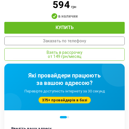
594
грн
в наличии
КУПИТЬ
Заказать по телефону
Взять в рассрочку
от 149 грн/месяц
Які провайдери працюють
за вашою адресою?
Перевірте доступність інтернету за 30 секунд
375+ провайдерів в базі
Введіть вашу адресу