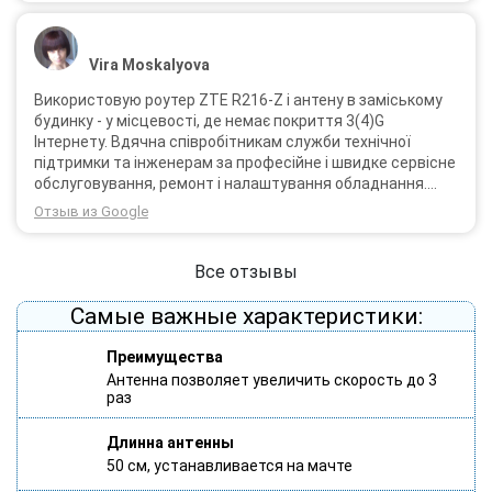
Vira Moskalyova
Використовую роутер ZTE R216-Z і антену в заміському
будинку - у місцевості, де немає покриття 3(4)G
Інтернету. Вдячна співробітникам служби технічної
підтримки та інженерам за професійне і швидке сервісне
обслуговування, ремонт і налаштування обладнання.
Через 3 роки після покупки я не шкодую про прийняте
Отзыв из Google
тоді рішення придбати обладнання в компанії 3G star
(зараз 4G star).
Все отзывы
Самые важные характеристики:
Преимущества
Антенна позволяет увеличить скорость до 3
раз
Длинна антенны
50 см, устанавливается на мачте