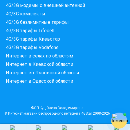
4G/3G модемы c внешней антенной
4G/3G комплекты
4G/3G безлимитные тарифы
Які провайдери працюють
4G/3G тарифы Lifecell
за вашою адресою?
Перевірте доступність інтернету за 30 секунд
4G/3G тарифы Киевстар
375+ провайдерів в базі
4G/3G тарифы Vodafone
Интернет в сёлах по областям
Интернет в Киевской области
Интернет во Львовской области
Введіть вашу адресу
Місто, вулиця та номер будинку
Интернет в Одесской области
ПЕРЕВІРИТИ ПРОВАЙДЕРІВ
ФОП Куц Олена Володимирівна
© Интернет магазин беспроводного интернета
4GStar
2008-2026