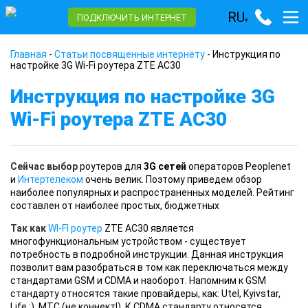
RU
ПОДКЛЮЧИТЬ ИНТЕРНЕТ
▾
Главная
-
Статьи посвященные интернету
-
Инструкция по
настройке 3G Wi-Fi роутера ZTE AC30
Инструкция по настройке 3G
Wi-Fi роутера ZTE AC30
Сейчас выбор
роутеров для
3G сетей
операторов Peoplenet
и
Интертелеком
очень велик. Поэтому приведем обзор
наиболее популярных и распространенных моделей. Рейтинг
составлен от наиболее простых, бюджетных
Так как
WI-FI роутер
ZTE AC30 является
многофункциональным устройством - существует
потребность в подробной инструкции. Данная инструкция
позволит вам разобраться в том как переключаться между
стандартами GSM и CDMA и наоборот. Напомним к GSM
стандарту относятся такие провайдеры, как: Utel, Kyivstar,
Life :), MTC (не коннект!). К CDMA стандарту относятся