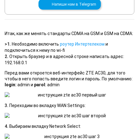
Напиши нам в
Telegram
Итак, как же менять стандарты CDMA на GSM и GSM на СDMA:
>
1.
Необходимо включить
роутер Интертелеком
и
подключиться к нему по wi-fi
2.
Открыть браузер и в адресной строке написать адрес:
192.168.0.1
Перед вами откроется веб-интерфейс ZTE AC30, для того
чтобы в него попасть введите логин и пароль. По
умолчанию:
login:
admin и
parol:
admin
3.
Переходим во вкладку WAN Settings:
4.
Выбираем вкладку Network Select: