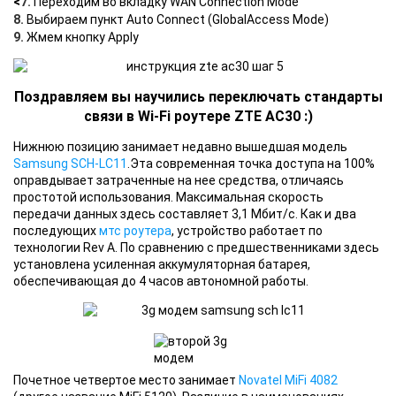
<
7.
Переходим во вкладку WAN Connection Mode
8.
Выбираем пункт Auto Connect (GlobalAccess Mode)
9.
Жмем кнопку Apply
Поздравляем вы научились переключать стандарты
связи в Wi-Fi роутере ZTE AC30 :)
Нижнюю позицию занимает недавно вышедшая модель
Samsung SCH-LC11
.Эта современная точка доступа на 100%
оправдывает затраченные на нее средства, отличаясь
простотой использования. Максимальная скорость
передачи данных здесь составляет 3,1 Мбит/с. Как и два
последующих
мтс роутера
, устройство работает по
технологии Rev A. По сравнению с предшественниками здесь
установлена усиленная аккумуляторная батарея,
обеспечивающая до 4 часов автономной работы.
Почетное четвертое место занимает
Novatel MiFi 4082