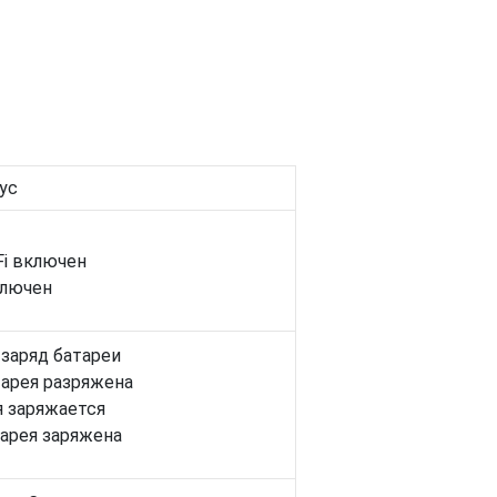
ус
Fi включен
ключен
заряд батареи
арея разряжена
я заряжается
арея заряжена