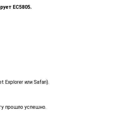
рует EC5805.
t Explorer или Safari).
ту прошло успешно.