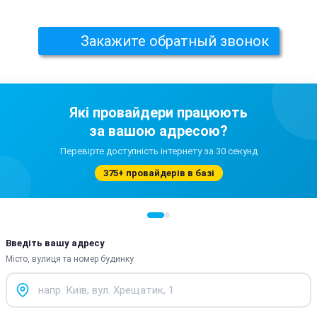
Закажите обратный звонок
Які провайдери працюють
за вашою адресою?
Перевірте доступність інтернету за 30 секунд
375+ провайдерів в базі
Введіть вашу адресу
Місто, вулиця та номер будинку