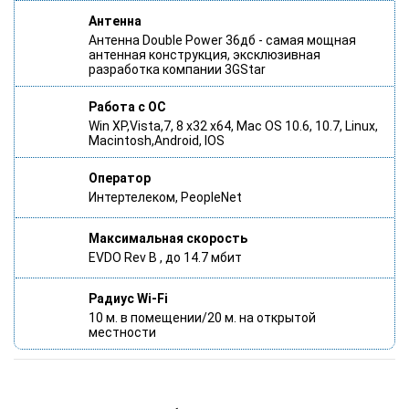
Антенна
Антенна Double Power 36дб - самая мощная
антенная конструкция, эксклюзивная
разработка компании 3GStar
Работа с ОС
Win XP,Vista,7, 8 x32 x64, Mac OS 10.6, 10.7, Linux,
Macintosh,Android, IOS
Оператор
Интертелеком, PeopleNet
Максимальная скорость
EVDO Rev B , до 14.7 мбит
Радиус Wi-Fi
10 м. в помещении/20 м. на открытой
местности