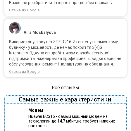
Важко не розібратися. Інтернет працює без нарікань.
Отзыв из Google
Vira Moskalyova
Використовую роутер ZTE R216-Z і антену в заміському
будинку - у місцевості, де немає покриття 3(4)G
Інтернету. Вдячна співробітникам служби технічної
підтримки та інженерам за професійне і швидке сервісне
обслуговування, ремонт і налаштування обладнання.
Через 3 роки після покупки я не шкодую про прийняте
Отзыв из Google
тоді рішення придбати обладнання в компанії 3G star
(зараз 4G star).
Все отзывы
Самые важные характеристики:
Модем
Huawei EC315 - cамый мощный модем из
технологии до 14.7 мбит,не требует никаких
настроек