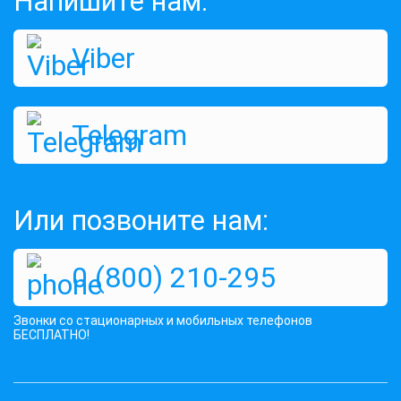
Напишите нам:
Viber
Антенна CDMA-800Мгц с усилением
14Дб + кабель 10м + переходник
Telegram
Оценок:
597
945 грн
КУПИТЬ
Или позвоните нам:
0 (800) 210-295
Звонки со стационарных и мобильных телефонов
БЕСПЛАТНО!