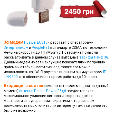
3g модем
Huawei EC315
- работает с операторами
Интертелеком
и
PeopleNet
в стандарте CDMA, по технологии
Rev.B на скорости до 14.7МБит/с. Поэтому нет смысла
рассматривать в данном случае выгодные
тарифы Лайф 3G
.
Данный модем имеет наилучшие показателями по уровню
приема и стабильности сигнала, также его можно
использовать как WI-FI роутер с внешним аккумулятором
IE-
LINK 300
, это обеспечивает время работы до 10 часов.
Входящая
в состав
комплекта (самая мощная на данный
момент)
антенна Double Power 36дб
предоставляет
максимальное усиление сигнала и скорости даже в
местности с неуверенным покрытием, что дает вам
возможность подключиться к интернету там, где ранее это
было не возможно.