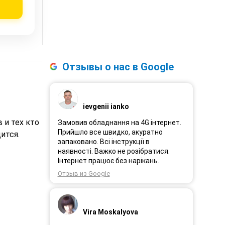
Отзывы о нас в Google
ievgenii ianko
 и тех кто
Замовив обладнання на 4G інтернет.
Прийшло все швидко, акуратно
ится.
запаковано. Всі інструкції в
наявності. Важко не розібратися.
Інтернет працює без нарікань.
Отзыв из Google
Vira Moskalyova