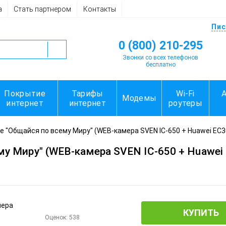
а
Стать партнером
Контакты
Пис
0 (800) 210-295
Звонки со всех телефонов
бесплатно
Покрытие
Тарифы
Wi-Fi
Модемы
интернет
интернет
роутеры
e "Общайся по всему Миру" (WEB-камера SVEN IC-650 + Huawei EC3
му Миру" (WEB-камера SVEN IC-650 + Huawei
КУПИТЬ
Оценок:
538