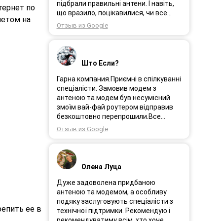
Замовлення прийшло через день і я
підбрали правильні антени. І навіть,
тернет по
поїхала встановлювати інтернет.
що вразило, поцікавилися, чи все
нетом на
Олеся була на зв’язоку і все
гаразд після впровадження
Отзыв из Google
допомагала. І ось інтернет працює як
обладнання в експлуатацію та чи
довго ми цього чекали швидкіст як
потрібна допомога спеціалістів.
вмісті все супер. Я дуже задоволена.
Дуже рекомендую!
Дякую менеджеру Олесі яка
Што Если?
порадила і допомогла а також за її
турботу. Дякую. Рекомендую .
Гарна компания.Приємні в спілкуванні
спеціалісти. Замовив модем з
антеною та модем був несумісний
змоїм вай-фай роутером відправив
безкоштовно перепрошили.Все
працює.
Отзыв из Google
Олена Луца
Дуже задоволена придбаною
антеною та модемом, а особливу
подяку заслуговують спеціалісти з
репить ее в
технічної підтримки. Рекомендую і
рекомендуватиму всім, хто хоче