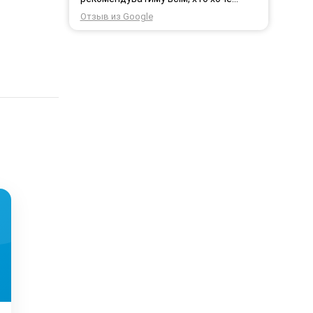
користуватись безпровідним
Отзыв из Google
інтернетом.