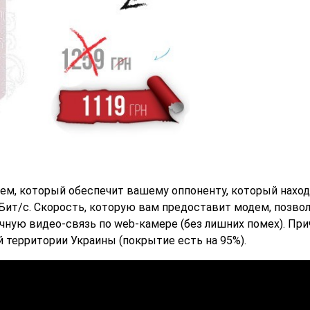
дем, который обеспечит вашему оппоненту, который наход
МБит/с. Скорость, которую вам предоставит модем, позво
ичную видео-связь по web-камере (без лишних помех). Пр
й территории Украины (покрытие есть на 95%).