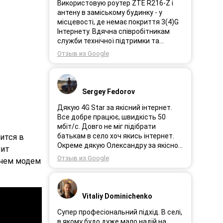
Використовую роутер ZTE R216-Z і
антену в заміському будинку - у
місцевості, де немає покриття 3(4)G
Інтернету. Вдячна співробітникам
служби технічної підтримки та
інженерам за професійне і швидке
Отзыв из Google
сервісне обслуговування, ремонт і
налаштування обладнання. Через 3
роки після покупки я не шкодую про
прийняте тоді рішення придбати
Sergey Fedorov
обладнання в компанії 3G star (зараз
4G star).
Дякую 4G Star за якісний інтернет.
Все добре працює, швидкість 50
мбіт/с. Довго не міг підібрати
батькам в село хоч якись інтернет.
ится в
Окреме дякую Олександру за якісно
лит
підібране обладнання!
Отзыв из Google
ичем модем
Vitaliy Dominichenko
Супер професіональний підхід. В селі,
в якому будо дуже мало надій на