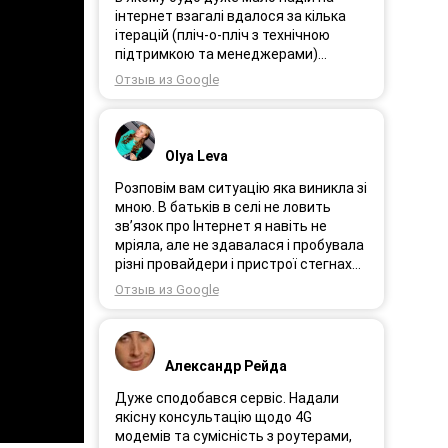
інтернет взагалі вдалося за кілька
ітерацій (пліч-о-пліч з технічною
підтримкою та менеджерами)
досягнути нереальної швидкості в
Отзыв из Google
~20МБіт/с. Можна мріяти про більше,
але я дуже вдячний за цей
результат, так як перші спроби
впиралися в максимум 4-5 МБіт/с.
Olya Leva
Спробували усіх можливих
операторів, обертав десятки разів
Розповім вам ситуацію яка виникла зі
антену, змінили один раз модем з
мною. В батьків в селі не ловить
невеликою доплатою і вдалося
зв’язок про Інтернет я навіть не
неможливе :) Дякую вам! Безумовно
мріяла, але не здавалася і пробувала
вдячний і радий знайомству.
різні провайдери і пристрої стегнах
був дуже слабким або взагалі
Отзыв из Google
відсутній. І ось я в Інтернеті побачила
рекламу 3GStart перше що мене
підкорило це тестовий період 1 міс, я
вирішила спробувати ще раз.
Александр Рейда
Надіслала заявку зімною зв’язалася
менеджер Олеся дуже привітна
Дуже сподобався сервіс. Надали
дівчина розповіла все детально і
якісну консультацію щодо 4G
порадила хороший пристрій.
модемів та сумісність з роутерами,