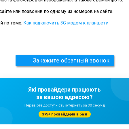
айте или позвонив по одному из номеров на сайте.
й по теме:
Как подключить 3G модем к планшету
Закажите обратный звонок
Які провайдери працюють
за вашою адресою?
Перевірте доступність інтернету за 30 секунд
375+ провайдерів в базі