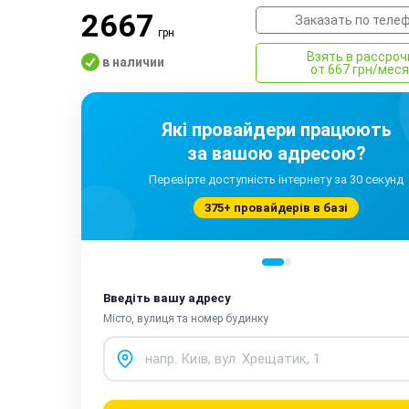
2667
Заказать по теле
грн
Взять в рассроч
в наличии
от 667 грн/мес
Які провайдери працюють
за вашою адресою?
Перевірте доступність інтернету за 30 секунд
375+ провайдерів в базі
Введіть вашу адресу
Місто, вулиця та номер будинку