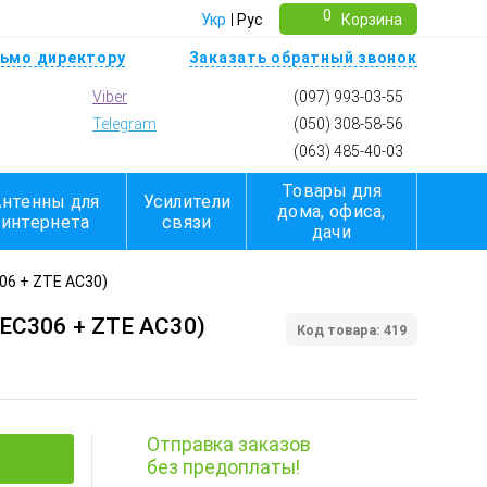
0
Укр
Рус
Корзина
ьмо директору
Заказать обратный звонок
Viber
(097) 993-03-55
Telegram
(050) 308-58-56
(063) 485-40-03
Товары для
Антенны для
Усилители
дома, офиса,
интернета
связи
дачи
06 + ZTE AC30)
 EC306 + ZTE AC30)
Код товара: 419
Отправка заказов
без предоплаты!