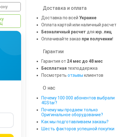
фону
Доставка и оплата
Доставка по всей
Украине
ку
яц
Оплата картой или наличный расчет
Безналичный расчет
для
юр. лиц
Оплачивайте заказ
при получении
!
Гарантии
Гарантия от
24 мес до 48 мес
Бесплатная
техподдержка
Посмотреть
отзывы
клиентов
О нас
Почему 100 000 абонентов выбрали
4GStar?
Почему мы продаем только
Оригинальное оборудование?
Как мы подготавливаем заказы?
Шесть факторов успешной покупки