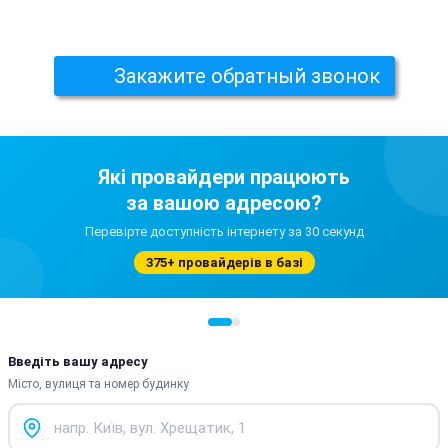
Закажите обратный звонок
Які провайдери працюють
за вашою адресою?
Перевірте доступність інтернету за 30 секунд
375+ провайдерів в базі
Введіть вашу адресу
Місто, вулиця та номер будинку