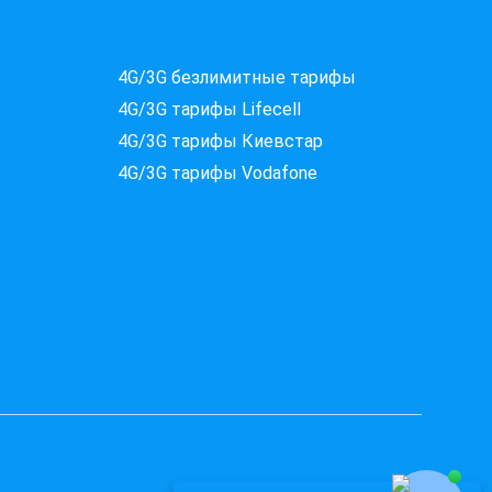
Які провайдери працюють
4G/3G безлимитные тарифы
за вашою адресою?
4G/3G тарифы Lifecell
Перевірте доступність інтернету за 30 секунд
4G/3G тарифы Киевстар
375+ провайдерів в базі
4G/3G тарифы Vodafone
Введіть вашу адресу
Місто, вулиця та номер будинку
ПЕРЕВІРИТИ ПРОВАЙДЕРІВ