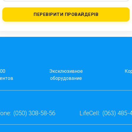
ПЕРЕВІРИТИ ПРОВАЙДЕРІВ
000
Эксклюзивное
Ко
ентов
оборудование
one:
(050) 308-58-56
LifeCell:
(063) 485-