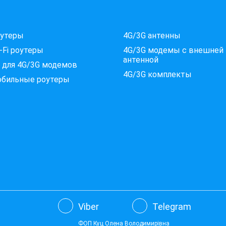
оутеры
4G/3G антенны
-Fi роутеры
4G/3G модемы c внешней
антенной
 для 4G/3G модемов
4G/3G комплекты
обильные роутеры
Viber
Telegram
ФОП Куц Олена Володимирівна