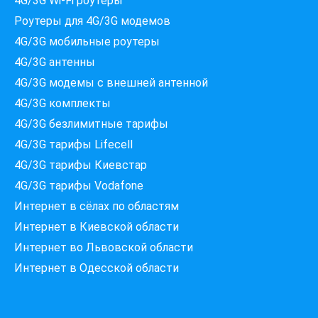
4G/3G Wi-Fi роутеры
Роутеры для 4G/3G модемов
4G/3G мобильные роутеры
4G/3G антенны
4G/3G модемы c внешней антенной
4G/3G комплекты
4G/3G безлимитные тарифы
Які провайдери працюють
4G/3G тарифы Lifecell
за вашою адресою?
Перевірте доступність інтернету за 30 секунд
4G/3G тарифы Киевстар
375+ провайдерів в базі
4G/3G тарифы Vodafone
Интернет в сёлах по областям
Интернет в Киевской области
Интернет во Львовской области
Введіть вашу адресу
Місто, вулиця та номер будинку
Интернет в Одесской области