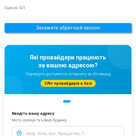
Оценок:
521
Закажите обратный звонок
Які провайдери працюють
за вашою адресою?
Перевірте доступність інтернету за 30 секунд
375+ провайдерів в базі
Введіть вашу адресу
Місто, вулиця та номер будинку