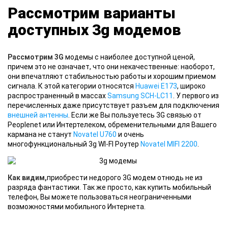
Рассмотрим варианты
доступных 3g модемов
Рассмотрим 3G
модемы с наиболее доступной ценой,
причем это не означает, что они некачественные: наоборот,
они впечатляют стабильностью работы и хорошим приемом
сигнала. К этой категории относятся
Huawei E173
, широко
распространенный в массах
Samsung SCH-LC11
. У первого из
перечисленных даже присутствует разъем для подключения
внешней антенны
. Если же Вы пользуетесь 3G связью от
Peoplenet или Интертелеком, обременительными для Вашего
кармана не станут
Novatel U760
и очень
многофункциональный 3g WI-FI Роутер
Novatel MIFI 2200
.
Как видим,
приобрести недорого 3G модем отнюдь не из
разряда фантастики. Так же просто, как купить мобильный
телефон, Вы можете пользоваться неограниченными
возможностями мобильного Интернета.