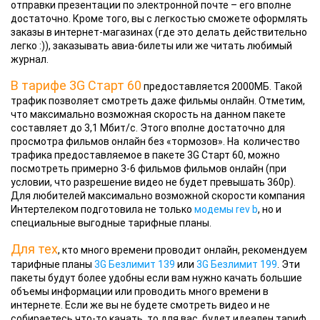
отправки презентации по электронной почте – его вполне
достаточно. Кроме того, вы с легкостью сможете оформлять
заказы в интернет-магазинах (где это делать действительно
легко :)), заказывать авиа-билеты или же читать любимый
журнал.
В тарифе 3G Старт 60
предоставляется 2000МБ. Такой
трафик позволяет смотреть даже фильмы онлайн. Отметим,
что максимально возможная скорость на данном пакете
составляет до 3,1 Мбит/с. Этого вполне достаточно для
просмотра фильмов онлайн без «тормозов». На количество
трафика предоставляемое в пакете 3G Старт 60, можно
посмотреть примерно 3-6 фильмов фильмов онлайн (при
условии, что разрешение видео не будет превышать 360p).
Для любителей максимально возможной скорости компания
Интертелеком подготовила не только
модемы rev b
, но и
специальные выгодные тарифные планы.
Для тех
, кто много времени проводит онлайн, рекомендуем
тарифные планы
3G Безлимит 139
или
3G Безлимит 199
. Эти
пакеты будут более удобны если вам нужно качать большие
объемы информации или проводить много времени в
интернете. Если же вы не будете смотреть видео и не
собираетесь что-то качать, то для вас будет идеален тариф