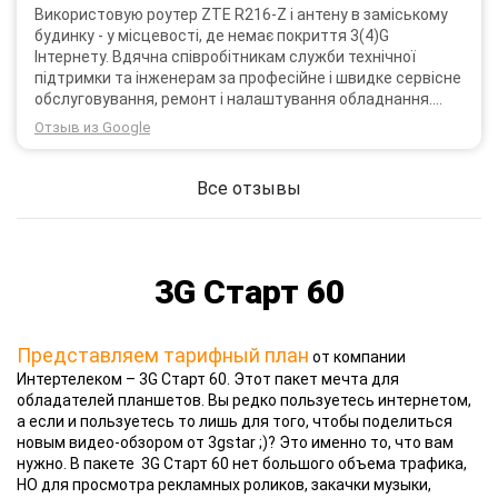
Використовую роутер ZTE R216-Z і антену в заміському
будинку - у місцевості, де немає покриття 3(4)G
Інтернету. Вдячна співробітникам служби технічної
підтримки та інженерам за професійне і швидке сервісне
обслуговування, ремонт і налаштування обладнання.
Через 3 роки після покупки я не шкодую про прийняте
Отзыв из Google
тоді рішення придбати обладнання в компанії 3G star
(зараз 4G star).
Все отзывы
3G Старт 60
Представляем тарифный план
от компании
Интертелеком – 3G Старт 60. Этот пакет мечта для
обладателей планшетов. Вы редко пользуетесь интернетом,
а если и пользуетесь то лишь для того, чтобы поделиться
новым видео-обзором от 3gstar ;)? Это именно то, что вам
нужно. В пакете 3G Старт 60 нет большого объема трафика,
НО для просмотра рекламных роликов, закачки музыки,