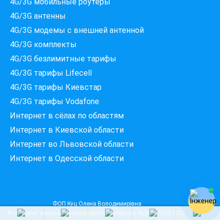
4G/3G мобильные роутеры
4G/3G антенны
4G/3G модемы c внешней антенной
Які провайдери працюють
4G/3G комплекты
за вашою адресою?
4G/3G безлимитные тарифы
Перевірте доступність інтернету за 30 секунд
4G/3G тарифы Lifecell
375+ провайдерів в базі
4G/3G тарифы Киевстар
4G/3G тарифы Vodafone
Интернет в сёлах по областям
Введіть вашу адресу
Місто, вулиця та номер будинку
Интернет в Киевской области
Интернет во Львовской области
Интернет в Одесской области
ПЕРЕВІРИТИ ПРОВАЙДЕРІВ
ФОП Куц Олена Володимирівна
© Интернет магазин беспроводного интернета
4GStar
2008-2026